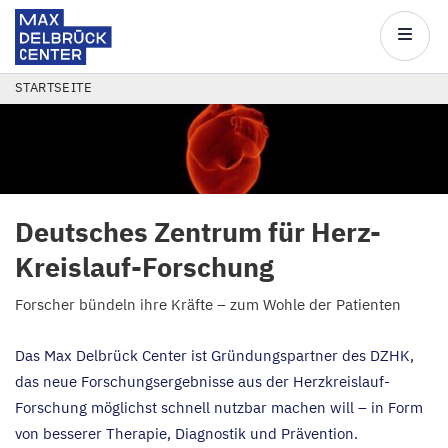
Max
Delbrück
Main
Center
navigatio
Direkt
PFADNAVIGATION
STARTSEITE
zum
Inhalt
Deutsches Zentrum für Herz-
Kreislauf-Forschung
Forscher bündeln ihre Kräfte – zum Wohle der Patienten
Das Max Delbrück Center ist Gründungspartner des
DZHK
,
das neue Forschungsergebnisse aus der Herzkreislauf-
Forschung möglichst schnell nutzbar machen will – in Form
von besserer Therapie, Diagnostik und Prävention.