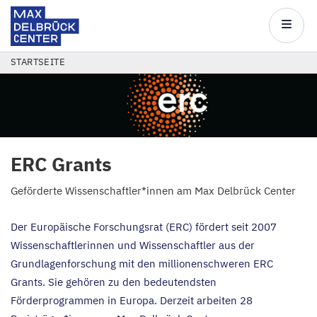
Max
Delbrück
Main
Center
navigatio
Direkt
PFADNAVIGATION
STARTSEITE
zum
Inhalt
ERC
Grants
Geförderte Wissenschaftler*innen am Max Delbrück Center
Der Europäische Forschungsrat (
ERC
) fördert seit
2007
Wissenschaftlerinnen und Wissenschaftler aus der
Grundlagenforschung mit den millionenschweren
ERC
Grants. Sie gehören zu den bedeutendsten
Förderprogrammen in Europa. Derzeit arbeiten
28