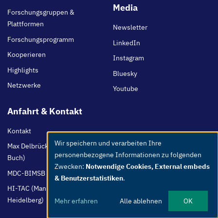
main
Media
Forschungsgruppen &
Plattformen
Newsletter
Forschungsprogramm
LinkedIn
Kooperieren
Instagram
Highlights
Bluesky
Netzwerke
Youtube
Anfahrt & Kontakt
Kontakt
Wir speichern und verarbeiten Ihre
Max Delbrück Center (Berlin-
Use
personenbezogene Informationen zu folgenden
Buch)
of
Zwecken:
Notwendige Cookies, External embeds
personal
MDC-BIMSB (Berlin-Mitte)
& Benutzerstatistiken
.
data
HI-TAC (Mannheim /
and
Heidelberg)
Mehr erfahren
Alle ablehnen
OK
cookies