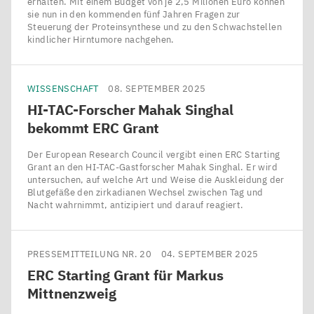
erhalten. Mit einem Budget von je 2,5 Milionen Euro können
sie nun in den kommenden fünf Jahren Fragen zur
Steuerung der Proteinsynthese und zu den Schwachstellen
kindlicher Hirntumore nachgehen.
WISSENSCHAFT
08. SEPTEMBER 2025
HI-TAC-Forscher Mahak Singhal
bekommt
ERC
Grant
Der European Research Council vergibt einen ERC Starting
Grant an den HI-TAC-Gastforscher Mahak Singhal. Er wird
untersuchen, auf welche Art und Weise die Auskleidung der
Blutgefäße den zirkadianen Wechsel zwischen Tag und
Nacht wahrnimmt, antizipiert und darauf reagiert.
PRESSEMITTEILUNG NR. 20
04. SEPTEMBER 2025
ERC
Starting Grant für Markus
Mittnenzweig