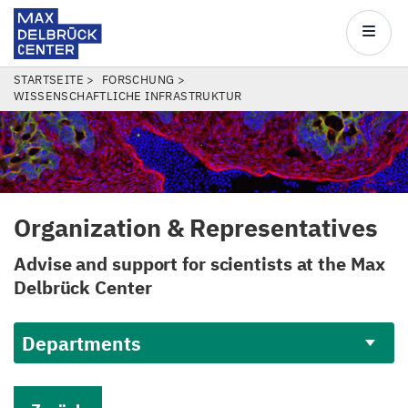
Max
Delbrück
Main
Center
navigatio
Direkt
PFADNAVIGATION
STARTSEITE
FORSCHUNG
WISSENSCHAFTLICHE INFRASTRUKTUR
zum
Inhalt
Organization
&
Representatives
Advise and support for scientists at the Max
Delbrück Center
Departments