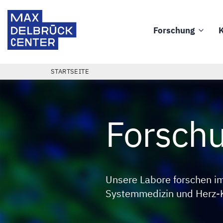
Direkt
Max
zum
Delbrück
Forschung
K
Inhalt
Main
Center
navigation
PFADNAVIGATION
STARTSEITE
Forsch
Unsere Labore forschen 
Systemmedizin und Herz-K