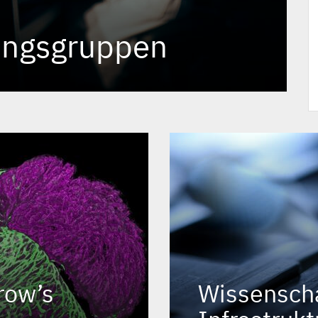
ungsgruppen
row’s
Wissenscha