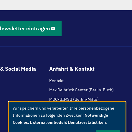
Newsletter eintragen
& Social Media
Anfahrt & Kontakt
Kontakt
Max Delbrück Center (Berlin-Buch)
MDC-BIMSB (Berlin-Mitte)
Wir speichern und verarbeiten Ihre personenbezogene
HI-TAC (Mannheim / Heidelberg)
Use
Informationen zu folgenden Zwecken:
Notwendige
of
Cookies, External embeds & Benutzerstatistiken
.
personal