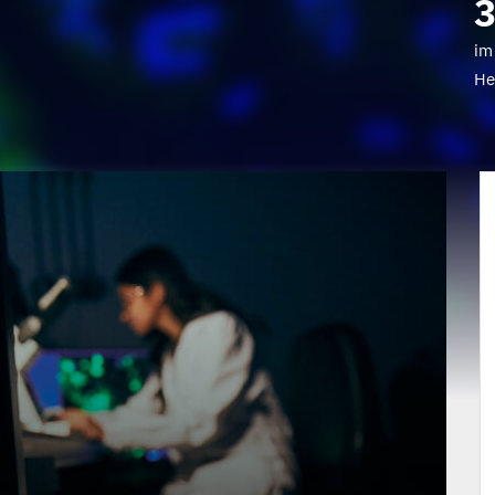
3
im
He