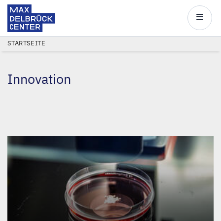
Max
Delbrück
Main
Center
navigatio
Direkt
PFADNAVIGATION
STARTSEITE
zum
Inhalt
Innovation