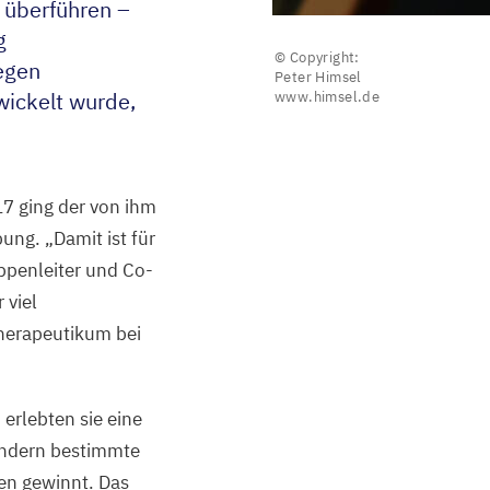
 überführen –
g
© Copyright:
gegen
Peter Himsel
wickelt wurde,
www.himsel.de
17
ging der von ihm
obung.
„
Damit ist für
ppenleiter und Co-
 viel
Therapeutikum bei
 erlebten sie eine
sondern bestimmte
en gewinnt. Das