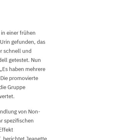
in einer frühen
 Urin gefunden, das
er schnell und
ell getestet. Nun
„
Es haben mehrere
 Die promovierte
die Gruppe
wertet.
andlung von Non-
hr spezifischen
Effekt
 berichtet Jeanette