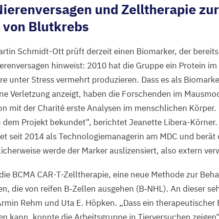
Nierenversagen und Zelltherapie zur
 von Blutkrebs
tin Schmidt-Ott prüft derzeit einen Biomarker, der bereits 
ierenversagen hinweist:
2010
hat die Gruppe ein Protein im
iere unter Stress vermehrt produzieren. Dass es als Biomark
ine Verletzung anzeigt, haben die Forschenden im Mausmod
on mit der Charité erste Analysen im menschlichen Körper.
 dem Projekt bekundet“, berichtet Jeanette Libera-Körner.
et seit
2014
als Technologiemanagerin am
MDC
und berät 
licherweise werde der Marker auslizensiert, also extern ver
die
BCMA
CAR-T-Zelltherapie, eine neue Methode zur Beh
 die von reifen B‑Zellen ausgehen (B‑
NHL
). An dieser se
 Armin Rehm und Uta E. Höpken.
„
Dass ein therapeutischer 
kann, konnte die Arbeitsgruppe in Tierversuchen zeigen“,