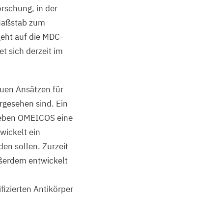
orschung, in der
 Maßstab zum
eht auf die MDC-
t sich derzeit im
euen Ansätzen für
orgesehen sind. Ein
neben
OMEICOS
eine
twickelt ein
n sollen. Zurzeit
ßerdem entwickelt
fizierten Antikörper