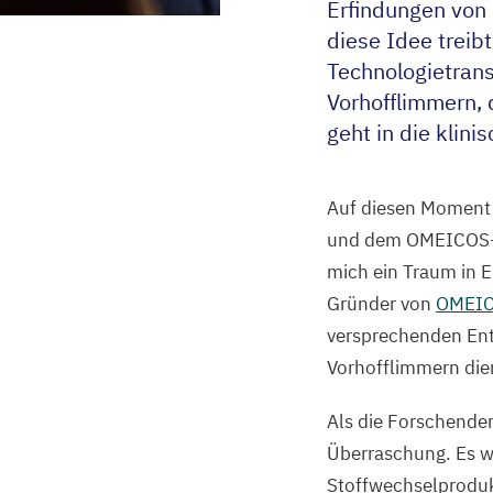
Erfindungen von
diese Idee treib
Technologietran
Vorhofflimmern,
geht in die klin
Auf diesen Moment 
und dem OMEICOS-T
mich ein Traum in E
Gründer von
OMEI
versprechenden Entd
Vorhofflimmern die
Als die Forschende
Überraschung. Es wa
Stoffwechselproduk