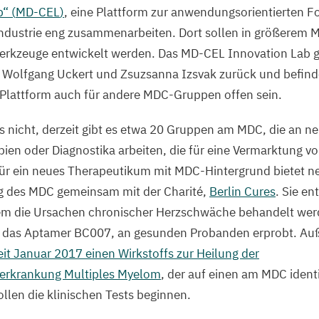
“ (
MD-CEL
)
, eine Plattform zur anwendungsorientierten F
ndustrie eng zusammenarbeiten. Dort sollen in größerem
erkzeuge entwickelt werden. Das
MD-CEL
Innovation Lab g
 Wolfgang Uckert und Zsuzsanna Izsvak zurück und befinde
 Plattform auch für andere MDC-Gruppen offen sein.
 nicht, derzeit gibt es etwa
20
Gruppen am
MDC
, die an n
ien oder Diagnostika arbeiten, die für eine Vermarktung v
für ein neues Therapeutikum mit MDC-Hintergrund bietet 
g des
MDC
gemeinsam mit der Charité,
Berlin Cures
. Sie en
m die Ursachen chronischer Herzschwäche behandelt werde
f, das Aptamer
BC
007
, an gesunden Probanden erprobt. Au
eit Januar
2017
einen Wirkstoffs zur Heilung der
rkrankung Multiples Myelom
, der auf einen am
MDC
identi
llen die klinischen Tests beginnen.