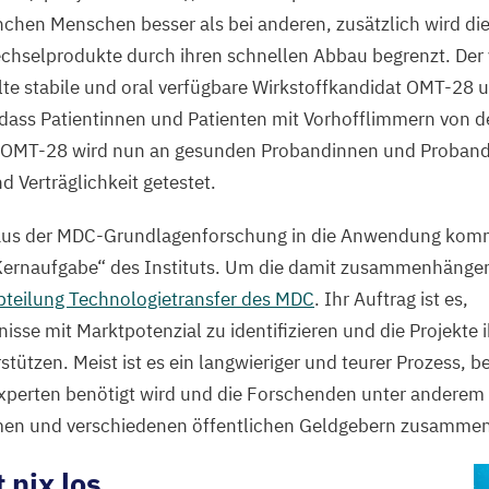
nchen Menschen besser als bei anderen, zusätzlich wird di
echselprodukte durch ihren schnellen Abbau begrenzt. Der
te stabile und oral verfügbare Wirkstoffkandidat
OMT-
28
u
odass Patientinnen und Patienten mit Vorhofflimmern von 
OMT-
28
wird nun an gesunden Probandinnen und Proband
Verträglichkeit getestet.
 aus der MDC-Grundlagenforschung in die Anwendung kom
Kernaufgabe“ des Instituts. Um die damit zusammenhänge
bteilung Technologietransfer des
MDC
. Ihr Auftrag ist es,
sse mit Marktpotenzial zu identifizieren und die Projekte
tützen. Meist ist es ein langwieriger und teurer Prozess, 
Experten benötigt wird und die Forschenden unter anderem
en und verschiedenen öffentlichen Geldgebern zusammen
 nix los