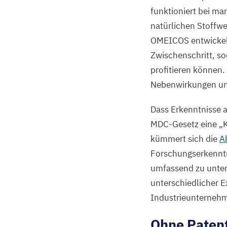
funktioniert bei ma
natürlichen Stoffw
OMEICOS
entwickel
Zwischenschritt, s
profitieren können.
Nebenwirkungen und 
Dass Erkenntnisse
MDC-Gesetz eine
„
kümmert sich die
A
Forschungserkenntni
umfassend zu unters
unterschiedlicher 
Industrieunternehm
Ohne Patent