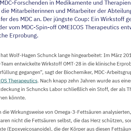
 MDC-Forschenden in Medikamente und Therapien
t die Mitarbeiterinnen und Mitarbeiter der Abteilun
sfer des
MDC
an. Der jüngste Coup: Ein Wirkstoff 
 der vom MDC-Spin-off
OMEICOS
Therapeutics ent
ische Erprobung.
hat Wolf-Hagen Schunck lange hingearbeitet: Im März
20
eam entwickelte Wirkstoff
OMT-
28
in die klinische Erpr
rfüllung gegangen“, sagt der Biochemiker, MDC-Arbeitsgru
COS
Therapeutics
. Nach knapp zehn Jahren wurde aus einer
eckung in Schuncks Labor schließlich ein Stoff, der als 
nen könnte.
n die Wirkungsweise von Omega-
3
-Fettsäuren analysierten,
ren nicht die Fettsäuren selbst, die das Herz schützen, 
te (Epoxyeicosanoide), die der Körper aus diesen Fettsäur