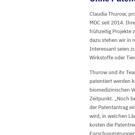
Claudia Thurow, pro
MDC
seit
2014
. Ihr
frühzeitig Projekte 
dazu stehen wir in
Interessant seien z
Wirkstoffe oder Tie
Thurow und ihr Tea
patentiert werden k
biomedizinischen Ve
Zeitpunkt.
„
Noch be
der Patentantrag ei
wird, in welchen Lä
kosten die Patentrec
Forschungsgruppen 