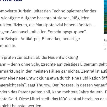
movierte Juristin, leitet den Technologietransfer des
e wichtigste Aufgabe beschreibt sie so:
„
Möglichst
zu identifizieren, die Marktpotenzial haben könnten –
 regem Austausch mit allen Forschungsgruppen“.
F
um Beispiel Antikörper, Biomarker, neuartige
Fi
e
3
rmodelle.
b
-F
vi
m prüfen zunächst, ob die Neuentwicklung
O
ann – denn ohne Schutzrechte auf geistiges Eigentum geht 
3
rmarktung in den meisten Fällen gar nichts. Zentral ist au
Fe
vor eine neue Entwicklung etwa durch eine Publikation öffe
Bi
ngereicht sein“, sagt Thurow. Der Prozess, in dessen Verla
Pi
ndern das Patent gelten soll, kann mehrere Jahre dauern. 
ab
hte Geld. Diese Mittel stellt das
MDC
zentral bereit, so da
.
nicht belastet werden.