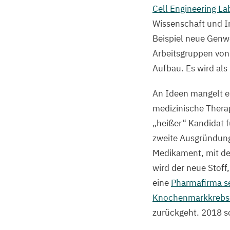
Cell Engineering Lab
Wissenschaft und I
Beispiel neue Genw
Arbeitsgruppen von
Aufbau. Es wird als
An Ideen mangelt es
medizinische Therap
„
heißer“ Kandidat 
zweite Ausgründun
Medikament, mit de
wird der neue Stof
eine
Pharmafirma s
Knochenmarkkrebse
zurückgeht.
2018
so