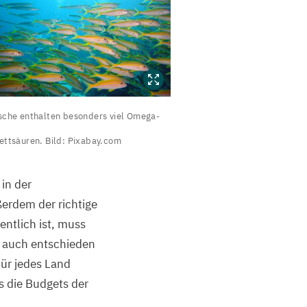
ische
sche enthalten besonders viel Omega-
nthalten
esonders
ettsäuren. Bild: Pix​abay​.com
el
mega-
in der
-
ßerdem der richtige
ttsäuren.
ntlich ist, muss
ld:
uf auch entschieden
x​
Für jedes Land
ay​
ss die Budgets der
com