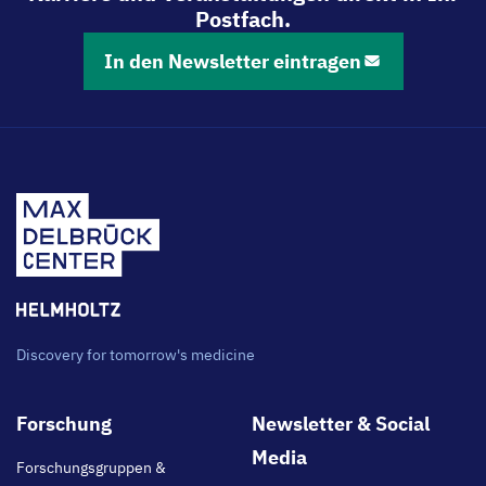
Postfach.
In den Newsletter eintragen
Discovery for tomorrow's medicine
Footer
Forschung
Newsletter & Social
main
Media
Forschungsgruppen &