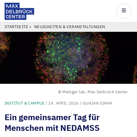
Max
Delbrück
Main
Center
navigatio
Direkt
PFADNAVIGATION
STARTSEITE
NEUIGKEITEN & VERANSTALTUNGEN
zum
Inhalt
© Metzger lab, Max Delbrück Center
INSTITUT & CAMPUS
/ 14. APRIL 2026 / GUNJAN SINHA
Ein gemeinsamer Tag für
Menschen mit
NEDAMSS