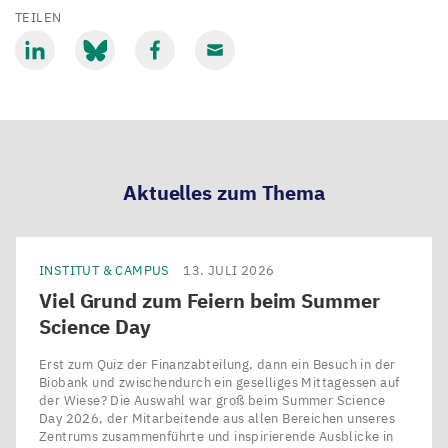
TEILEN
Mit
Mit
Mit
Mit
LinkedIn
Bluesky
Facebook
Email
teilen
teilen
teilen
teilen
Aktuelles zum Thema
INSTITUT & CAMPUS
13. JULI 2026
Viel Grund zum Feiern beim Summer
Science Day
Erst zum Quiz der Finanzabteilung, dann ein Besuch in der
Biobank und zwischendurch ein geselliges Mittagessen auf
der Wiese? Die Auswahl war groß beim Summer Science
Day 2026, der Mitarbeitende aus allen Bereichen unseres
Zentrums zusammenführte und inspirierende Ausblicke in