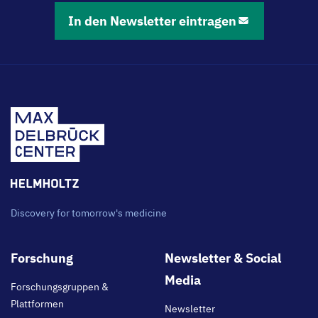
In den Newsletter eintragen
Discovery for tomorrow's medicine
Footer
Forschung
Newsletter & Social
main
Media
Forschungsgruppen &
Plattformen
Newsletter