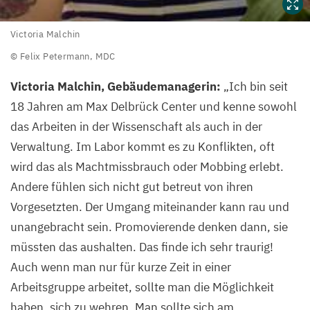
Victoria
Victoria Malchin
Malchin
© Felix Petermann,
MDC
©
Victoria Malchin, Gebäudemanagerin:
„
Ich bin seit
Felix
18
Jahren am Max Delbrück Center und kenne sowohl
Petermann,
das Arbeiten in der Wissenschaft als auch in der
MDC
Verwaltung. Im Labor kommt es zu Konflikten, oft
wird das als Machtmissbrauch oder Mobbing erlebt.
Andere fühlen sich nicht gut betreut von ihren
Vorgesetzten. Der Umgang miteinander kann rau und
unangebracht sein. Promovierende denken dann, sie
müssten das aushalten. Das finde ich sehr traurig!
Auch wenn man nur für kurze Zeit in einer
Arbeitsgruppe arbeitet, sollte man die Möglichkeit
haben, sich zu wehren. Man sollte sich am