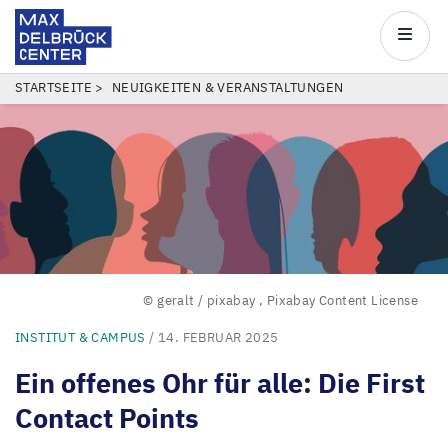
Max
Delbrück
Main
Center
navigatio
Direkt
PFADNAVIGATION
STARTSEITE
NEUIGKEITEN & VERANSTALTUNGEN
zum
Inhalt
© geralt / pixabay
,
Pixabay Content License
INSTITUT & CAMPUS
/ 14. FEBRUAR 2025
Ein offenes Ohr für alle: Die First
Contact Points