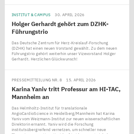
INSTITUT & CAMPUS
30. APRIL 2026
Holger Gerhardt gehört zum DZHK-
Führungstrio
Das Deutsche Zentrum für Herz-Kreislauf-Forschung
(DZHK) hat einen neuen Vorstand gewählt. Zu dem neuen
Führungstrio gehört weiterhin unser Vizevorstand Holger
Gerhardt. Herzlichen Glückwunsch!
PRESSEMITTEILUNG NR. 8
15. APRIL 2026
Karina Yaniv tritt Professur am
HI-TAC
,
Mannheim an
Das Helmholtz-Institut für translationale
AngioCardioScience in Heidelberg/​Mannheim hat Karina
Yaniv vom Weizmann-Institut zur neuen wissenschaftlichen
Direktorin ernannt. Yaniv wird die Forschung
institutsübergreifend vernetzen, um schneller neue