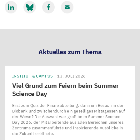
Mit
Mit
Mit
Mit
LinkedIn
Bluesky
Facebook
Email
teilen
teilen
teilen
teilen
Aktuelles zum Thema
INSTITUT & CAMPUS
13. JULI 2026
Viel Grund zum Feiern beim Summer
Science Day
Erst zum Quiz der Finanzabteilung, dann ein Besuch in der
Biobank und zwischendurch ein geselliges Mittagessen auf
der Wiese? Die Auswahl war groß beim Summer Science
Day 2026, der Mitarbeitende aus allen Bereichen unseres
Zentrums zusammenführte und inspirierende Ausblicke in
die Zukunft eröffnete.