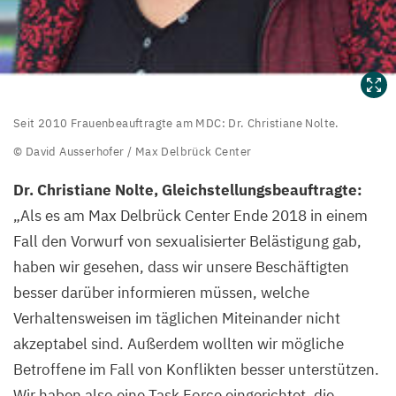
Seit
Seit
2010
Frauenbeauftragte am
MDC
: Dr. Christiane Nolte.
2010
Frauenbeauftragte
© David Ausserhofer / Max Delbrück Center
am
Dr. Christiane Nolte, Gleichstellungsbeauftragte:
MDC
:
„
Als es am Max Delbrück Center Ende
2018
in einem
Dr.
Fall den Vorwurf von sexualisierter Belästigung gab,
Christiane
haben wir gesehen, dass wir unsere Beschäftigten
Nolte.
besser darüber informieren müssen, welche
©
Verhaltensweisen im täglichen Miteinander nicht
David
akzeptabel sind. Außerdem wollten wir mögliche
Ausserhofer
Betroffene im Fall von Konflikten besser unterstützen.
/
Wir haben also eine Task Force eingerichtet, die