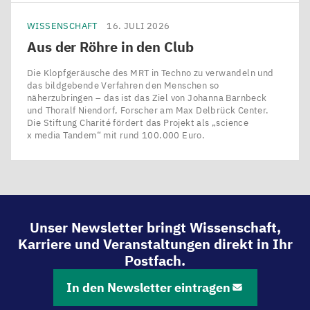
WISSENSCHAFT
16. JULI 2026
Aus der Röhre in den Club
Die Klopfgeräusche des MRT in Techno zu verwandeln und
das bildgebende Verfahren den Menschen so
näherzubringen – das ist das Ziel von Johanna Barnbeck
und Thoralf Niendorf, Forscher am Max Delbrück Center.
Die Stiftung Charité fördert das Projekt als ​„science
x media Tandem“ mit rund 100.000 Euro.
Unser Newsletter bringt Wissenschaft,
Karriere und Veranstaltungen direkt in Ihr
Postfach.
In den Newsletter eintragen