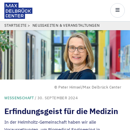
Max
Delbrück
Main
Center
navigatio
Direkt
PFADNAVIGATION
STARTSEITE
NEUIGKEITEN & VERANSTALTUNGEN
zum
Inhalt
© Peter Himsel/Max Delbrück Center
WISSENSCHAFT
/ 30. SEPTEMBER 2024
Erfindungsgeist für die Medizin
In der Helmholtz-Gemeinschaft haben wir alle
Voraussetzungen, um Biomedical Engineering in