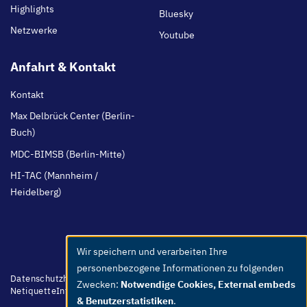
Highlights
Bluesky
Netzwerke
Youtube
Anfahrt & Kontakt
Kontakt
Max Delbrück Center (Berlin-
Buch)
MDC-BIMSB (Berlin-Mitte)
HI-TAC (Mannheim /
Heidelberg)
Wir speichern und verarbeiten Ihre
Use
personenbezogene Informationen zu folgenden
of
Footer
Datenschutzhinweis
Barrierefreiheit
Leichte Sprache
Whistleblower
Zwecken:
Notwendige Cookies, External embeds
menu
Netiquette
Intern
Impressum
personal
& Benutzerstatistiken
.