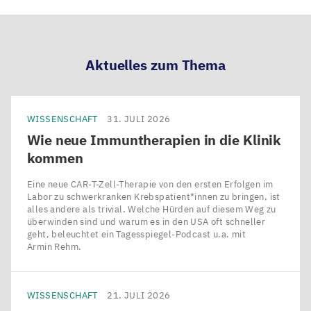
LinkedIn
Bluesky
Facebook
Email
teilen
teilen
teilen
teilen
Aktuelles zum Thema
WISSENSCHAFT
31. JULI 2026
Wie neue Immuntherapien in die Klinik
kommen
Eine neue CAR-T-Zell-Therapie von den ersten Erfolgen im
Labor zu schwerkranken Krebspatient*innen zu bringen, ist
alles andere als trivial. Welche Hürden auf diesem Weg zu
überwinden sind und warum es in den USA oft schneller
geht, beleuchtet ein Tagesspiegel-Podcast u.a. mit
Armin Rehm.
WISSENSCHAFT
21. JULI 2026