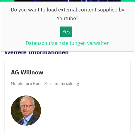
Do you want to load external content supplied by
Youtube
?
Prof. Thomas Willnow und Dr. Anna Löwa sprechen
über die Ursachen von Alzheimer und über
Yes
Experimente mit Mäusen und Gehirnorganoiden.
Datenschutzeinstellungen verwalten
Weitere Informationen
AG
Willnow
Molekulare Herz- Kreislaufforschung