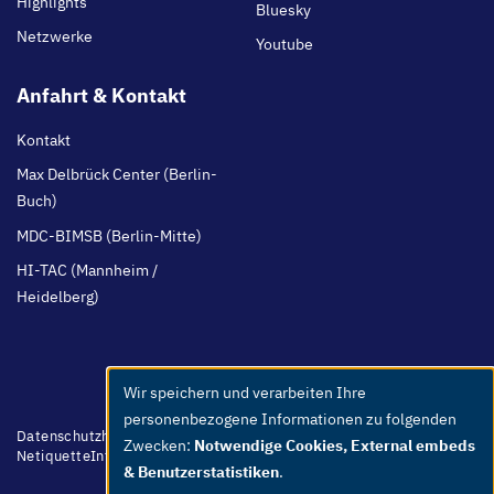
Highlights
Bluesky
Netzwerke
Youtube
Anfahrt & Kontakt
Kontakt
Max Delbrück Center (Berlin-
Buch)
MDC-BIMSB (Berlin-Mitte)
HI-TAC (Mannheim /
Heidelberg)
Wir speichern und verarbeiten Ihre
Use
personenbezogene Informationen zu folgenden
of
Footer
Datenschutzhinweis
Barrierefreiheit
Leichte Sprache
Whistleblower
Zwecken:
Notwendige Cookies, External embeds
menu
Netiquette
Intern
Impressum
personal
& Benutzerstatistiken
.
data