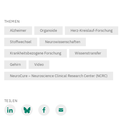
THEMEN
Alzheimer
Organoide
Herz-Kreislauf-Forschung
Stoffwechsel
Neurowissenschaften
Krankheitsbezogene Forschung
Wissenstransfer
Gehirn
Video
NeuroCure – Neuroscience Clinical Research Center (NCRC)
TEILEN
Mit
Mit
Mit
Mit
LinkedIn
Bluesky
Facebook
Email