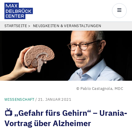
Max
Delbrück
Main
Center
navigatio
Direkt
PFADNAVIGATION
STARTSEITE
NEUIGKEITEN & VERANSTALTUNGEN
zum
Inhalt
© Pablo Castagnola, MDC
WISSENSCHAFT
/ 21. JANUAR 2021
📺
„
Gefahr fürs Gehirn“ – Urania-
Vortrag über Alzheimer