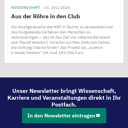
WISSENSCHAFT
16. JULI 2026
Aus der Röhre in den Club
Die Klopfgeräusche des MRT in Techno zu verwandeln und
das bildgebende Verfahren den Menschen so
näherzubringen – das ist das Ziel von Johanna Barnbeck
und Thoralf Niendorf, Forscher am Max Delbrück Center.
Die Stiftung Charité fördert das Projekt als ​„science
x media Tandem“ mit rund 100.000 Euro.
Unser Newsletter bringt Wissenschaft,
Karriere und Veranstaltungen direkt in Ihr
Postfach.
In den Newsletter eintragen