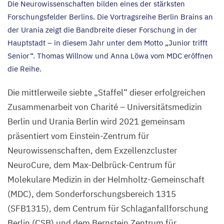
Die Neurowissenschaften bilden eines der stärksten
Forschungsfelder Berlins. Die Vortragsreihe Berlin Brains an
der Urania zeigt die Bandbreite dieser Forschung in der
Hauptstadt – in diesem Jahr unter dem Motto
„
Junior trifft
Senior“. Thomas Willnow und Anna Löwa vom
MDC
eröffnen
die Reihe.
Die mittlerweile siebte
„
Staffel“ dieser erfolgreichen
Zusammenarbeit von Charité – Universitätsmedizin
Berlin und Urania Berlin wird
2021
gemeinsam
präsentiert vom Einstein-Zentrum für
Neurowissenschaften, dem Exzellenzcluster
NeuroCure, dem Max-Delbrück-Centrum für
Molekulare Medizin in der Helmholtz-Gemeinschaft
(
MDC
), dem Sonderforschungsbereich
1315
(
SFB
1315
), dem Centrum für Schlaganfallforschung
Berlin (
CSB
) und dem Bernstein Zentrum für