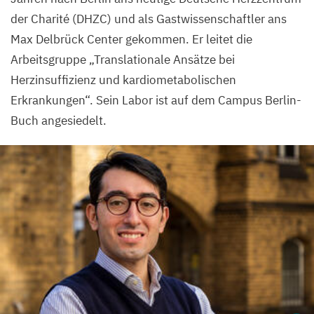
der Charité (
DHZC
) und als Gastwissenschaftler ans
Max Delbrück Center gekommen. Er leitet die
Arbeitsgruppe
„
Translationale Ansätze bei
Herzinsuffizienz und kardiometabolischen
Erkrankungen“. Sein Labor ist auf dem Campus Berlin-
Buch angesiedelt.