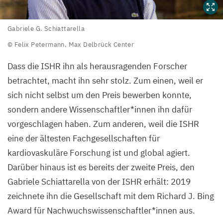
Gabriele
Gabriele G. Schiattarella
G.
© Felix Petermann, Max Delbrück Center
Schiattarella
Dass die
ISHR
ihn als herausragenden Forscher
©
betrachtet, macht ihn sehr stolz. Zum einen, weil er
Felix
sich nicht selbst um den Preis bewerben konnte,
Petermann,
sondern andere Wissenschaftler*innen ihn dafür
Max
vorgeschlagen haben. Zum anderen, weil die
ISHR
Delbrück
eine der ältesten Fachgesellschaften für
Center
kardiovaskuläre Forschung ist und global agiert.
Darüber hinaus ist es bereits der zweite Preis, den
Gabriele Schiattarella von der
ISHR
erhält:
2019
zeichnete ihn die Gesellschaft mit dem Richard J. Bing
Award für Nachwuchswissenschaftler*innen aus.