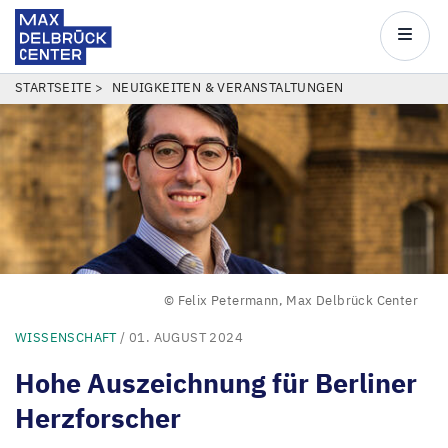
Max
Delbrück
Main
Center
navigatio
Direkt
PFADNAVIGATION
STARTSEITE
NEUIGKEITEN & VERANSTALTUNGEN
zum
Inhalt
© Felix Petermann, Max Delbrück Center
WISSENSCHAFT
/ 01. AUGUST 2024
Hohe Auszeichnung für Berliner
Herzforscher