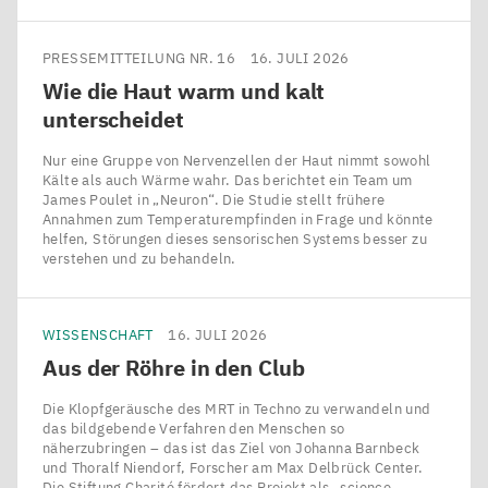
PRESSEMITTEILUNG NR. 16
16. JULI 2026
Wie die Haut warm und kalt
unterscheidet
Nur eine Gruppe von Nervenzellen der Haut nimmt sowohl
Kälte als auch Wärme wahr. Das berichtet ein Team um
James Poulet in ​„Neuron“. Die Studie stellt frühere
Annahmen zum Temperaturempfinden in Frage und könnte
helfen, Störungen dieses sensorischen Systems besser zu
verstehen und zu behandeln.
WISSENSCHAFT
16. JULI 2026
Aus der Röhre in den Club
Die Klopfgeräusche des MRT in Techno zu verwandeln und
das bildgebende Verfahren den Menschen so
näherzubringen – das ist das Ziel von Johanna Barnbeck
und Thoralf Niendorf, Forscher am Max Delbrück Center.
Die Stiftung Charité fördert das Projekt als ​„science