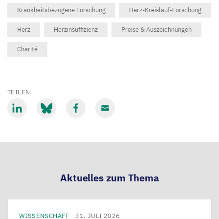
Krankheitsbezogene Forschung
Herz-Kreislauf-Forschung
Herz
Herzinsuffizienz
Preise & Auszeichnungen
Charité
TEILEN
Mit
Mit
Mit
Mit
LinkedIn
Bluesky
Facebook
Email
teilen
teilen
teilen
teilen
Aktuelles zum Thema
WISSENSCHAFT
31. JULI 2026