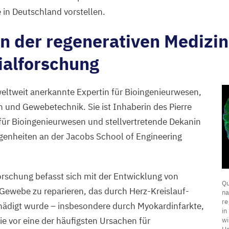
in Deutschland vorstellen.
n der regenerativen Medizi
ialforschung
weltweit anerkannte Expertin für Bioingenieurwesen,
n und Gewebetechnik. Sie ist Inhaberin des Pierre
 für Bioingenieurwesen und stellvertretende Dekanin
genheiten an der Jacobs School of Engineering
Q
Forschung befasst sich mit der Entwicklung von
Qu
d
Gewebe zu reparieren, das durch Herz-Kreislauf-
na
re
d
ädigt wurde – insbesondere durch Myokardinfarkte,
in
H
ie vor eine der häufigsten Ursachen für
wi