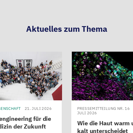
si
w
u
Aktuelles zum Thema
u
r
d
E
D
k
d
H
b
ü
SENSCHAFT
21. JULI 2026
PRESSEMITTEILUNG NR. 16
JULI 2026
u
engineering für die
Wie die Haut warm 
w
izin der Zukunft
kalt unterscheidet