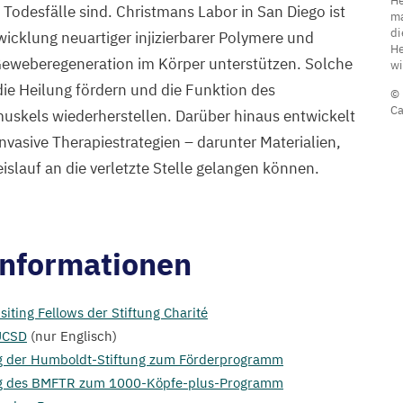
He
e
odesfälle sind. Christmans Labor in San Diego ist
ma
di
R
wicklung neuartiger injizierbarer Polymere und
He
n
 Geweberegeneration im Körper unterstützen. Solche
wi
e
ie Heilung fördern und die Funktion des
© 
Ca
H
uskels wiederherstellen. Darüber hinaus entwickelt
W
vasive Therapiestrategien – darunter Materialien,
m
eislauf an die verletzte Stelle gelangen können.
e
r
B
Informationen
(
r
iting Fellows der Stiftung Charité
in
UCSD
(nur Englisch)
d
ng der Humboldt-Stiftung zum Förderprogramm
B
g des
BMFTR
zum
1000
-Köpfe-plus-Programm
d