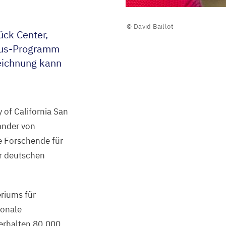
© David Baillot
ück Center,
lus-Programm
eichnung kann
 of California San
ander von
e Forschende für
er deutschen
riums für
ionale
 erhalten
80
.
000