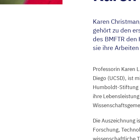
Karen Christman,
gehört zu den er
des
BMFTR
den H
sie ihre Arbeite
Professorin Karen L
Diego (
UCSD
), ist
Humboldt-Stiftung 
ihre Lebensleistung
Wissenschaftsgeme
Die Auszeichnung is
Forschung, Technol
wissenschaftliche T