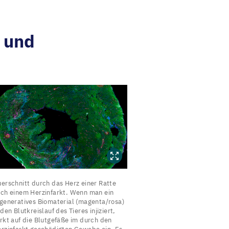
n und
uerschnitt
erschnitt durch das Herz einer Ratte
urch
ch einem Herzinfarkt. Wenn man ein
generatives Biomaterial (magenta/​rosa)
as
 den Blutkreislauf des Tieres injiziert,
erz
rkt auf die Blutgefäße im durch den