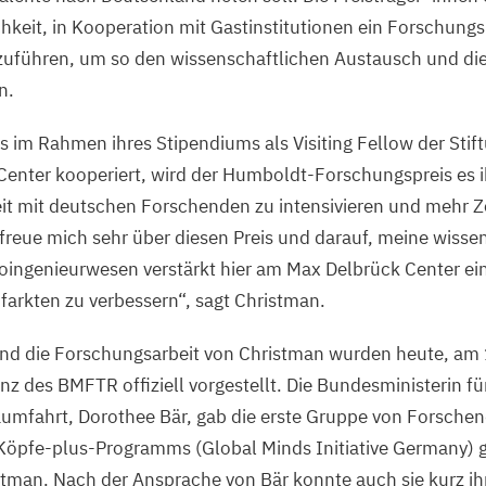
hkeit, in Kooperation mit Gastinstitutionen ein Forschungs
uführen, um so den wissenschaftlichen Austausch und d
n.
s im Rahmen ihres Stipendiums als Visiting Fellow der Stift
enter kooperiert, wird der Humboldt-Forschungspreis es i
t mit deutschen Forschenden zu intensivieren und mehr Ze
 freue mich sehr über diesen Preis und darauf, meine wisse
oingenieurwesen verstärkt hier am Max Delbrück Center ei
farkten zu verbessern“, sagt Christman.
nd die Forschungsarbeit von Christman wurden heute, am
enz des
BMFTR
offiziell vorgestellt. Die Bundesministerin f
umfahrt, Dorothee Bär, gab die erste Gruppe von Forschen
Köpfe-plus-Programms (Global Minds Initiative Germany) 
stman. Nach der Ansprache von Bär konnte auch sie kurz ih