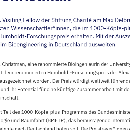
 Visiting Fellow der Stiftung Charité am Max Delbr
sten Wissenschaftler*innen, die im
1000
-Köpfe-p
umboldt-Forschungspreis erhalten. Mit der Ausz
n im Bioengineering in Deutschland ausweiten.
. Christman, eine renommierte Bioingenieurin der University
 mit dem renommierten Humboldt-Forschungspreis der Alex
ausgezeichnet worden. Der Preis würdigt weltweit führend
 und ihr Potenzial für eine künftige Zusammenarbeit mit d
inschaft.
t Teil des
1000
-Köpfe-plus-Programms des Bundesministe
ogie und Raumfahrt (
BMFTR
), das herausragende internat
alente nach Deutschland holen soll. Die Preisträger*innen