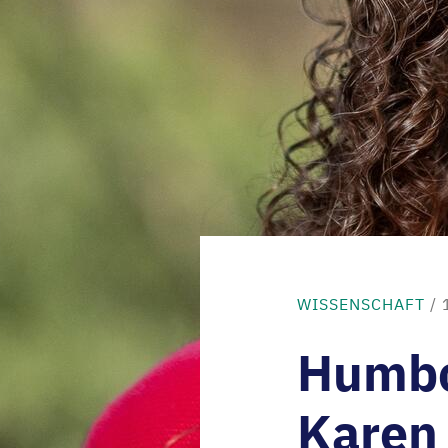
WISSENSCHAFT
/ 
Humbo
Karen