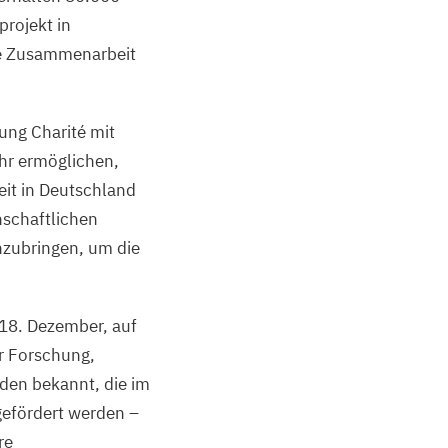
projekt in
ie Zusammenarbeit
ung Charité mit
hr ermöglichen,
it in Deutschland
nschaftlichen
nzubringen, um die
18
. Dezember, auf
ür Forschung,
den bekannt, die im
gefördert werden –
re