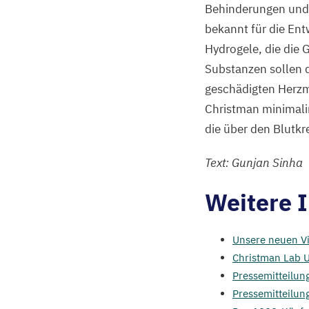
Behinderungen und T
bekannt für die Ent
Hydrogele, die die
Substanzen sollen d
geschädigten Herzm
Christman minimalin
die über den Blutkr
Text: Gunjan Sinha
Weitere 
Unsere neuen Vis
Christman Lab
Pressemitteilu
Pressemitteilun