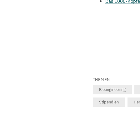
Das
1000
-Köpf
THEMEN
Bioengineering
Stipendien
Her