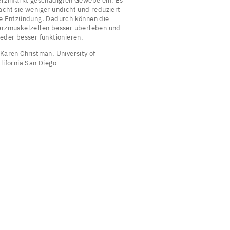
rzinfarkt geschädigten Gewebe ein. Es
iner
cht sie weniger undicht und reduziert
e Entzündung. Dadurch können die
atte
rzmuskelzellen besser überleben und
ach
eder besser funktionieren.
inem
Karen Christman, University of
lifornia San Diego
erzinfarkt.
enn
an
in
egeneratives
iomaterial
magenta/​
osa)
en
lutkreislauf
es