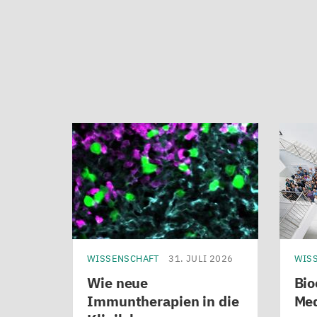
WISSENSCHAFT
31. JULI 2026
WIS
Wie neue
Bio
Immuntherapien in die
Med