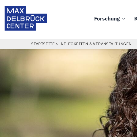
Direkt
Max
zum
Delbrück
Forschung
K
Inhalt
Main
Center
navigation
PFADNAVIGATION
STARTSEITE
NEUIGKEITEN & VERANSTALTUNGEN