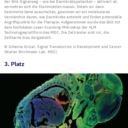
der
der Wnt-Signalweg – wie bei Darmkrebspatienten – aktiviert ist,
(
6
−
10
vermehren sich die Stammzellen massiv. Indem wir dann
Kulturschale
bestimmte Gene ausschalten, gewinnen wir ein molekulares
Uhr)
oder
Verständnis davon, wie Darmkrebs entsteht und finden potenzielle
Angriffspunkte für die Therapie. Aufgenommen wurde das Bild mit
und
Hoffnung
dem konfokalen Laser-Scanning-Mikroskop der
ALM
bringen
Technologieplattform des
MDC
. Die Zellränder sind rot, die
für
Zellkerne blau dargestellt.
differenzierte
die
© Johanna Grinat, Signal Transduction in Development and Cancer
Zelltypen
Darmkrebstherapie?
(Walter Birchmeier Lab,
MDC
)
hervor
3
. Platz
Das
(
12
Bild
Uhr),
zeigt
darunter
einen
Nervenzellen
Mini-
und
Darm
Muskelzellen.
(Organoid)
Die
aus
Embryonen