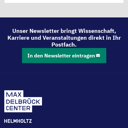
in
Development
and
Cancer
Unser Newsletter bringt Wissenschaft,
(Walter
Karriere und Veranstaltungen direkt in Ihr
Birchmeier
Postfach.
Lab,
MDC
)
In den Newsletter eintragen