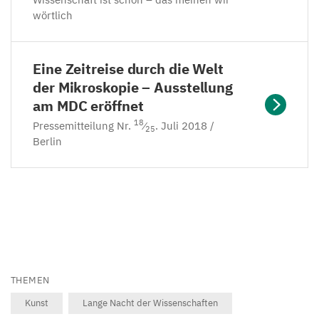
wie
wörtlich
wie
Identität
Herz,
bei
(RNA-
Leber
Darmkrebspatienten
in-
Eine Zeitreise durch die Welt
und
–
situ-
der Mikroskopie – Ausstellung
Gehirn
aktiviert
Hybridisierung,
am
MDC
eröffnet
sind
ist,
rot,
18
Pressemitteilung Nr.
⁄
. Juli
2018
/
25
schon
vermehren
Berlin
vnd;
in
sich
grün,
großen
die
ind;
Teilen
Stammzellen
blau,
ausgebildet.
massiv.
Dr).
Die
Indem
12
Nabelschnur
wir
Uhr:
THEMEN
zeigt
dann
differenzierte
Kunst
Lange Nacht der Wissenschaften
deutlich
bestimmte
Zelltypen