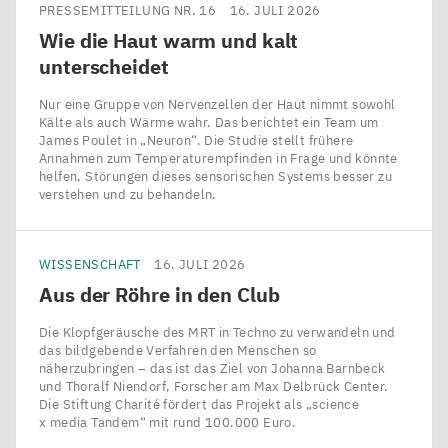
sind
PRESSEMITTEILUNG NR. 16
16. JULI 2026
des
Wie die Haut warm und kalt
die
MDC
.
unterscheidet
Zellkerne
Die
gekennzeichnet.
Zellränder
Nur eine Gruppe von Nervenzellen der Haut nimmt sowohl
Kälte als auch Wärme wahr. Das berichtet ein Team um
sind
James Poulet in ​„Neuron“. Die Studie stellt frühere
©
rot,
Annahmen zum Temperaturempfinden in Frage und könnte
Claudia
helfen, Störungen dieses sensorischen Systems besser zu
die
verstehen und zu behandeln.
Matthäus,
Zellkerne
Structural
blau
Biology
WISSENSCHAFT
16. JULI 2026
dargestellt.
of
Aus der Röhre in den Club
Membrane-
©
Associated
Die Klopfgeräusche des MRT in Techno zu verwandeln und
Johanna
das bildgebende Verfahren den Menschen so
Processes
näherzubringen – das ist das Ziel von Johanna Barnbeck
Grinat,
(Oliver
und Thoralf Niendorf, Forscher am Max Delbrück Center.
Signal
Die Stiftung Charité fördert das Projekt als ​„science
Daumke
x media Tandem“ mit rund 100.000 Euro.
Transduction
Lab,
MDC
)