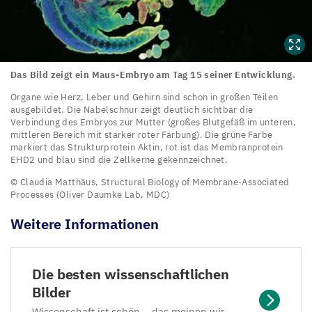
Mäusezellen,
sind
in
mit
dem
dem
die
Kopf
Das
Das Bild zeigt ein Maus-Embryo am Tag
15
seiner Entwicklung.
Stammzellen
nach
Bild
Organe wie Herz, Leber und Gehirn sind schon in großen Teilen
grün
links
ausgebildet. Die Nabelschnur zeigt deutlich sichtbar die
zeigt
Verbindung des Embryos zur Mutter (großes Blutgefäß im unteren,
gefärbt
orientiert.
ein
mittleren Bereich mit starker roter Färbung). Die grüne Farbe
sind.
2
Uhr:
markiert das Strukturprotein Aktin, rot ist das Membranprotein
Maus-
EHD
2
und blau sind die Zellkerne gekennzeichnet.
Wenn
Zellkerne
Embryo
© Claudia Matthäus, Structural Biology of Membrane-Associated
in
(blau);
am
Processes (Oliver Daumke Lab,
MDC
)
diesen
4
–
Tag
Weitere Informationen
Stammzellen
10
15
der
Uhr:
seiner
Wnt-
Schlüsselgene
Die besten wissenschaftlichen
Entwicklung.
Signalweg
für
Bilder
Organe
–
neuronale
Wissenschaft ist schön – das meinen wir