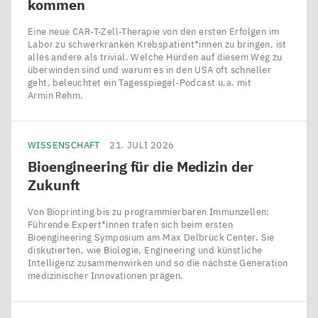
kommen
Alexander
Färbung).
die
Glahs
Eine neue CAR-T-Zell-Therapie von den ersten Erfolgen im
Die
Therapie.
and
Labor zu schwerkranken Krebspatient*innen zu bringen, ist
alles andere als trivial. Welche Hürden auf diesem Weg zu
grüne
Aufgenommen
Lea
überwinden sind und warum es in den USA oft schneller
Farbe
wurde
Dämpfling,
geht, beleuchtet ein Tagesspiegel-Podcast u.a. mit
Armin Rehm.
Systems
markiert
das
Biology
das
Bild
of
Strukturprotein
mit
WISSENSCHAFT
21. JULI 2026
Neural
Aktin,
dem
Bioengineering für die Medizin der
Tissue
rot
Zukunft
konfokalen
Differentiation
ist
Laser-
(Robert
Von Bioprinting bis zu programmierbaren Immunzellen:
das
Scanning-
Führende Expert*innen trafen sich beim ersten
P.
Bioengineering Symposium am Max Delbrück Center. Sie
Membranprotein
Mikroskop
Zinzen
diskutierten, wie Biologie, Engineering und künstliche
Intelligenz zusammenwirken und so die nächste Generation
EHD
2
Lab,
der
MDC
)
medizinischer Innovationen prägen.
und
ALM
blau
Technologieplattform