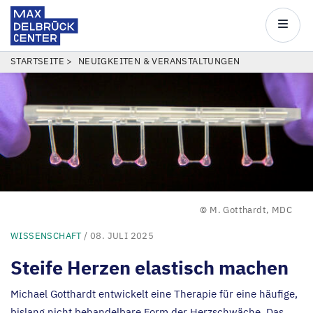
Max
Delbrück
Main
Center
navigatio
Direkt
PFADNAVIGATION
STARTSEITE
NEUIGKEITEN & VERANSTALTUNGEN
zum
Inhalt
© M. Gotthardt, MDC
WISSENSCHAFT
/ 08. JULI 2025
Steife Herzen elastisch machen
Michael Gotthardt entwickelt eine Therapie für eine häufige,
bislang nicht behandelbare Form der Herzschwäche. Das