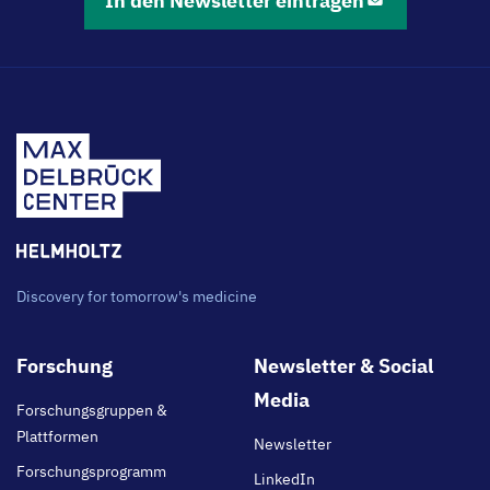
In den Newsletter eintragen
Discovery for tomorrow's medicine
Footer
Forschung
Newsletter & Social
main
Media
Forschungsgruppen &
Plattformen
Newsletter
Forschungsprogramm
LinkedIn