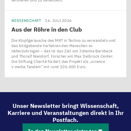
verstehen und zu behandeln.
WISSENSCHAFT
16. JULI 2026
Aus der Röhre in den Club
Die Klopfgeräusche des MRT in Techno zu verwandeln und
das bildgebende Verfahren den Menschen so
näherzubringen – das ist das Ziel von Johanna Barnbeck
und Thoralf Niendorf, Forscher am Max Delbrück Center.
Die Stiftung Charité fördert das Projekt als ​„science
x media Tandem“ mit rund 100.000 Euro.
Unser Newsletter bringt Wissenschaft,
Karriere und Veranstaltungen direkt in Ihr
Postfach.