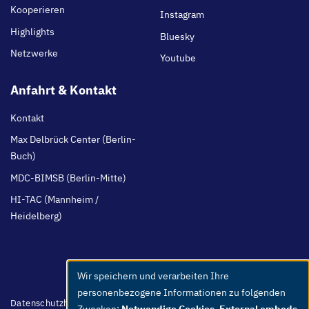
Kooperieren
Instagram
Highlights
Bluesky
Netzwerke
Youtube
Anfahrt & Kontakt
Kontakt
Max Delbrück Center (Berlin-
Buch)
MDC-BIMSB (Berlin-Mitte)
HI-TAC (Mannheim /
Heidelberg)
Wir speichern und verarbeiten Ihre
Use
personenbezogene Informationen zu folgenden
of
Footer
Datenschutzhinweis
Barrierefreiheit
Leichte Sprache
Whistleblower