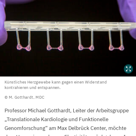
Künstliches
Künstliches Herzgewebe kann gegen einen Widerstand
kontrahieren und entspannen.
Herzgewebe
© M. Gotthardt,
MDC
kann
gegen
Professor Michael Gotthardt, Leiter der Arbeitsgruppe
einen
„
Translationale Kardiologie und Funktionelle
Widerstand
Genomforschung“ am Max Delbrück Center, möchte
kontrahieren