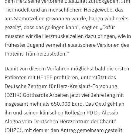
dem Herz seine verlorene Elastizität zurückgeben.
„
Im
und
Tiermodell und an menschlichem Herzgewebe, das
entspannen.
aus Stammzellen gewonnen wurde, haben wir bereits
gezeigt, dass das gelingen kann“, sagt er.
„
Dafür
©
mussten wir die Herzmuskelzellen dazu bringen, wie in
M.
frühester Jugend vermehrt elastischere Versionen des
Gotthardt,
MDC
Proteins Titin herzustellen.“
Damit von diesem Verfahren möglichst bald die ersten
Patienten mit HFpEF profitieren, unterstützt das
Deutsche Zentrum für Herz-Kreislauf-Forschung
(
DZHK
) Gotthardts Arbeiten jetzt vier Jahre lang mit
insgesamt mehr als
650
.
000
Euro. Das Geld geht an
ihn und seinen klinischen Kollegen
PD
Dr. Alessio
Alogna vom Deutschen Herzzentrum der Charité
(
DHZC
), mit dem er den Antrag gemeinsam gestellt