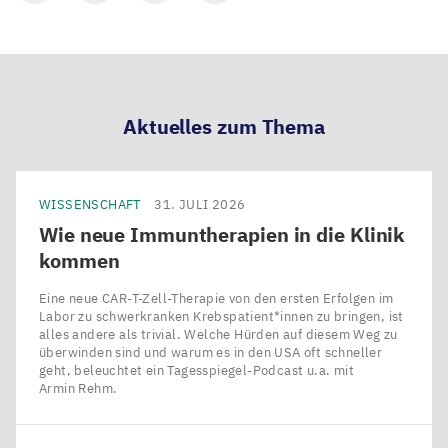
Mit
Mit
Mit
Mit
LinkedIn
Bluesky
Facebook
Email
teilen
teilen
teilen
teilen
Aktuelles zum Thema
WISSENSCHAFT
31. JULI 2026
Wie neue Immuntherapien in die Klinik
kommen
Eine neue CAR-T-Zell-Therapie von den ersten Erfolgen im
Labor zu schwerkranken Krebspatient*innen zu bringen, ist
alles andere als trivial. Welche Hürden auf diesem Weg zu
überwinden sind und warum es in den USA oft schneller
geht, beleuchtet ein Tagesspiegel-Podcast u.a. mit
Armin Rehm.