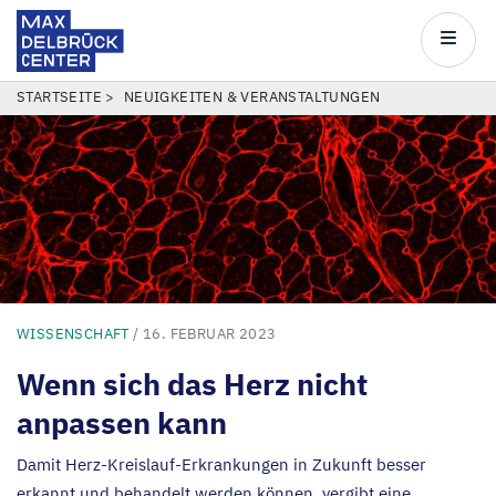
Max
Delbrück
Main
Center
navigatio
Direkt
PFADNAVIGATION
STARTSEITE
NEUIGKEITEN & VERANSTALTUNGEN
zum
Inhalt
WISSENSCHAFT
/ 16. FEBRUAR 2023
Wenn sich das Herz nicht
anpassen kann
Damit Herz-Kreislauf-Erkrankungen in Zukunft besser
erkannt und behandelt werden können, vergibt eine