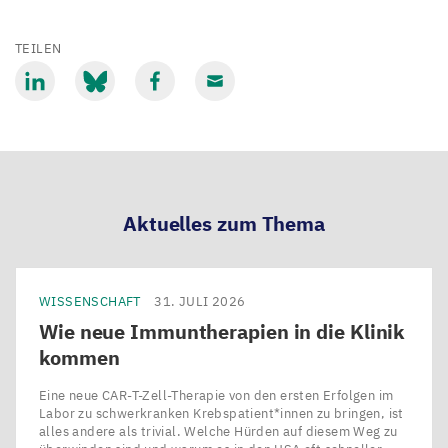
TEILEN
Mit
Mit
Mit
Mit
LinkedIn
Bluesky
Facebook
Email
teilen
teilen
teilen
teilen
Aktuelles zum Thema
WISSENSCHAFT
31. JULI 2026
Wie neue Immuntherapien in die Klinik
kommen
Eine neue CAR-T-Zell-Therapie von den ersten Erfolgen im
Labor zu schwerkranken Krebspatient*innen zu bringen, ist
alles andere als trivial. Welche Hürden auf diesem Weg zu