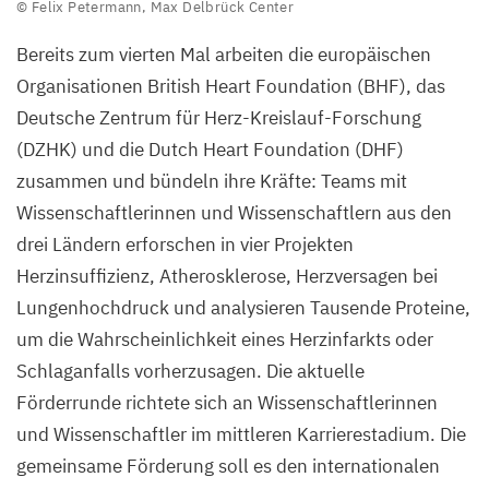
© Felix Petermann, Max Delbrück Center
Schiattarella
Bereits zum vierten Mal arbeiten die europäischen
©
Organisationen British Heart Foundation (
BHF
), das
Felix
Deutsche Zentrum für Herz-Kreislauf-Forschung
Petermann,
(
DZHK
) und die Dutch Heart Foundation (
DHF
)
Max
zusammen und bündeln ihre Kräfte: Teams mit
Delbrück
Wissenschaftlerinnen und Wissenschaftlern aus den
Center
drei Ländern erforschen in vier Projekten
Herzinsuffizienz, Atherosklerose, Herzversagen bei
Lungenhochdruck und analysieren Tausende Proteine,
um die Wahrscheinlichkeit eines Herzinfarkts oder
Schlaganfalls vorherzusagen. Die aktuelle
Förderrunde richtete sich an Wissenschaftlerinnen
und Wissenschaftler im mittleren Karrierestadium. Die
gemeinsame Förderung soll es den internationalen