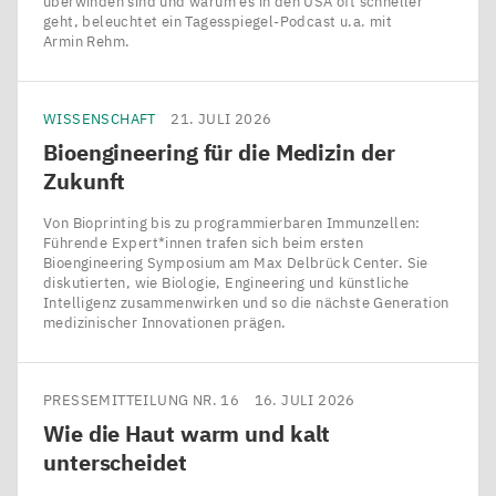
überwinden sind und warum es in den USA oft schneller
geht, beleuchtet ein Tagesspiegel-Podcast u.a. mit
Armin Rehm.
WISSENSCHAFT
21. JULI 2026
Bioengineering für die Medizin der
Zukunft
Von Bioprinting bis zu programmierbaren Immunzellen:
Führende Expert*innen trafen sich beim ersten
Bioengineering Symposium am Max Delbrück Center. Sie
diskutierten, wie Biologie, Engineering und künstliche
Intelligenz zusammenwirken und so die nächste Generation
medizinischer Innovationen prägen.
PRESSEMITTEILUNG NR. 16
16. JULI 2026
Wie die Haut warm und kalt
unterscheidet