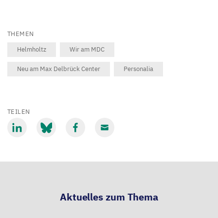
THEMEN
Helmholtz
Wir am MDC
Neu am Max Delbrück Center
Personalia
TEILEN
Mit
Mit
Mit
Mit
LinkedIn
Bluesky
Facebook
Email
teilen
teilen
teilen
teilen
Aktuelles zum Thema