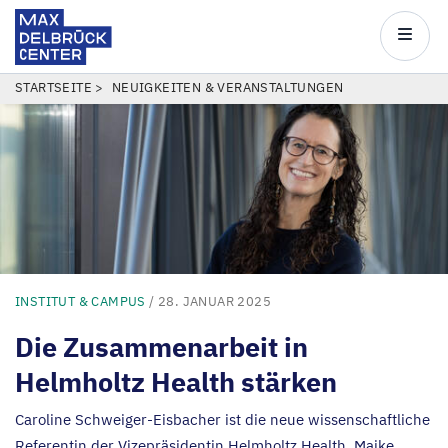
Max
Delbrück
Main
Center
navigatio
Direkt
PFADNAVIGATION
STARTSEITE
NEUIGKEITEN & VERANSTALTUNGEN
zum
Inhalt
INSTITUT & CAMPUS
/ 28. JANUAR 2025
Die Zusammenarbeit in
Helmholtz Health stärken
Caroline Schweiger-Eisbacher ist die neue wissenschaftliche
Referentin der Vizepräsidentin Helmholtz Health, Maike