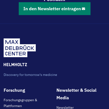
In den Newsletter eintragen
Discovery for tomorrow's medicine
Footer
Forschung
Newsletter & Social
main
Media
Forschungsgruppen &
Plattformen
Newsletter