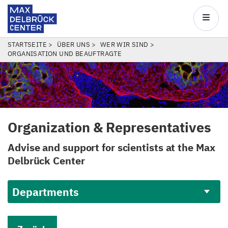
Max
Delbrück
Main
Center
navigatio
Direkt
PFADNAVIGATION
STARTSEITE
ÜBER UNS
WER WIR SIND
ORGANISATION UND BEAUFTRAGTE
zum
Inhalt
Organization
&
Representatives
Advise and support for scientists at the Max
Delbrück Center
Departments