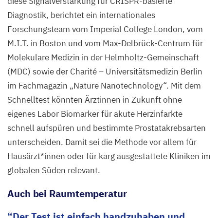
einem
diese Signalverstärkung für CRISPR-basierte
Goldkern
Diagnostik, berichtet ein internationales
und
Forschungsteam vom Imperial College London, vom
einer
M.I.T. in Boston und vom Max-Delbrück-Centrum für
Hülle
Molekulare Medizin in der Helmholtz-Gemeinschaft
aus
(
MDC
) sowie der Charité – Universitätsmedizin Berlin
Platin
im Fachmagazin
„
Nature Nanotechnology“. Mit dem
bestehen.
Schnelltest könnten Ärztinnen in Zukunft ohne
Sie
eigenes Labor Biomarker für akute Herzinfarkte
wirken
schnell aufspüren und bestimmte Prostatakrebsarten
als
unterscheiden. Damit sei die Methode vor allem für
Signalverstärker,
Hausärzt*innen oder für karg ausgestattete Kliniken im
um
globalen Süden relevant.
mit
Auch bei Raumtemperatur
CRISPR
/​
Cas
Der Test ist einfach handzuhaben und