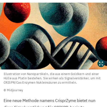
Illustration
Illustration von Nanopartikeln, die aus einem Goldkern und einer
Hülle aus Platin bestehen. Sie wirken als Signalverstärker, um mit
von
CRISPR
/​Cas Enzymen Nukleinsäuren zu ermitteln.
Nanopartikeln,
© Midjourney
die
aus
Eine neue Methode namens CrisprZyme bietet nun