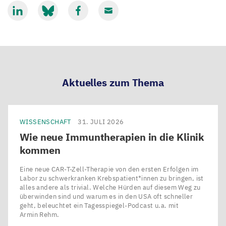
Mit
Mit
Mit
Mit
LinkedIn
Bluesky
Facebook
Email
teilen
teilen
teilen
teilen
Aktuelles zum Thema
WISSENSCHAFT
31. JULI 2026
Wie neue Immuntherapien in die Klinik
kommen
Eine neue CAR-T-Zell-Therapie von den ersten Erfolgen im
Labor zu schwerkranken Krebspatient*innen zu bringen, ist
alles andere als trivial. Welche Hürden auf diesem Weg zu
überwinden sind und warum es in den USA oft schneller
geht, beleuchtet ein Tagesspiegel-Podcast u.a. mit
Armin Rehm.