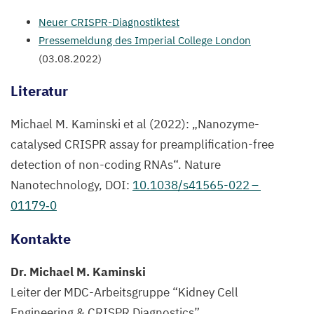
Neuer CRISPR-Diagnostiktest
Pressemeldung des Imperial College London
(
03
.
08
.
2022
)
Literatur
Michael M. Kaminski et al (
2022
):
„
Nanozyme-
catalysed
CRISPR
assay for preamplification-free
detection of non-coding RNAs“. Nature
Nanotechnology,
DOI
:
10
.
1038
/s
41565
-
022
–
01179
‑
0
Kontakte
Dr. Michael M. Kaminski
Leiter der MDC-Arbeitsgruppe
“
Kidney Cell
Engineering
&
CRISPR
Diagnostics”