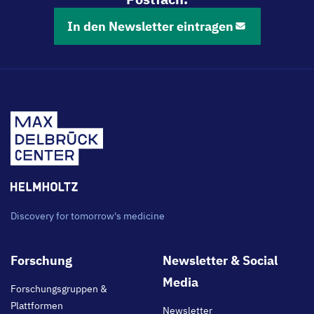
In den Newsletter eintragen
Discovery for tomorrow's medicine
Footer
Forschung
Newsletter & Social
main
Media
Forschungsgruppen &
Plattformen
Newsletter