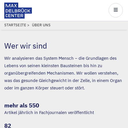
Max
Delbrück
Main
Center
navigatio
Direkt
PFADNAVIGATION
STARTSEITE
ÜBER UNS
zum
Inhalt
Wer wir sind
Wir analysieren das System Mensch – die Grundlagen des
Lebens von seinen kleinsten Bausteinen bis hin zu
organübergreifenden Mechanismen. Wir wollen verstehen,
was das gesunde Gleichgewicht in der Zelle, in einem Organ
oder im ganzen Körper steuert oder stört.
mehr als 550
Artikel jährlich in Fachjournalen veröffentlicht
82