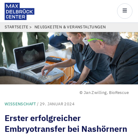
Max
Delbrück
Main
Center
navigatio
Direkt
PFADNAVIGATION
STARTSEITE
NEUIGKEITEN & VERANSTALTUNGEN
zum
Inhalt
© Jan Zwilling, BioRescue
WISSENSCHAFT
/ 29. JANUAR 2024
Erster erfolgreicher
Embryotransfer bei Nashörnern