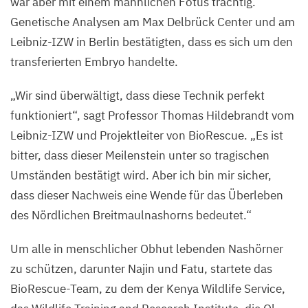
war aber mit einem männlichen Fötus trächtig.
Genetische Analysen am Max Delbrück Center und am
©
Leibniz-IZW in Berlin bestätigten, dass es sich um den
Jan
transferierten Embryo handelte.
Zwilling,
BioRescue
„
Wir sind überwältigt, dass diese Technik perfekt
funktioniert“, sagt Professor Thomas Hildebrandt vom
Leibniz-IZW und Projektleiter von BioRescue.
„
Es ist
bitter, dass dieser Meilenstein unter so tragischen
Umständen bestätigt wird. Aber ich bin mir sicher,
dass dieser Nachweis eine Wende für das Überleben
des Nördlichen Breitmaulnashorns bedeutet.“
Um alle in menschlicher Obhut lebenden Nashörner
zu schützen, darunter Najin und Fatu, startete das
BioRescue-Team, zu dem der Kenya Wildlife Service,