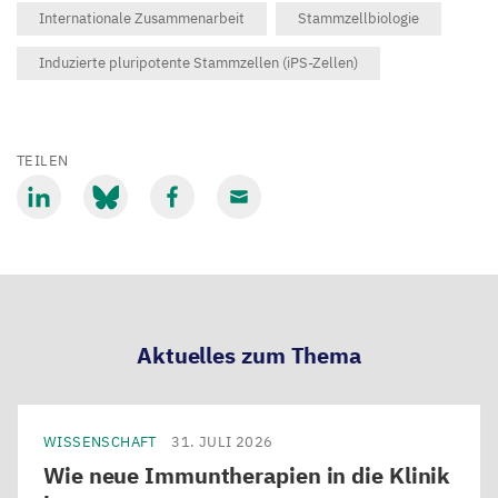
Internationale Zusammenarbeit
Stammzellbiologie
Induzierte pluripotente Stammzellen (iPS-Zellen)
TEILEN
Mit
Mit
Mit
Mit
LinkedIn
Bluesky
Facebook
Email
teilen
teilen
teilen
teilen
Aktuelles zum Thema
WISSENSCHAFT
31. JULI 2026
Wie neue Immuntherapien in die Klinik