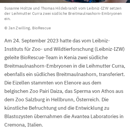
Susanne
Susanne Holtze und Thomas Hildebrandt vom Leibniz-IZW setzen
der Leihmutter Curra zwei südliche Breitmaulnashorn-Embryonen
Holtze
ein.
und
© Jan Zwilling, BioRescue
Thomas
Hildebrandt
Am
24
. September
2023
hatte das vom Leibniz-
vom
Instituts für Zoo- und Wildtierforschung (Leibniz-IZW)
Leibniz-
geleite BioRescue-Team in Kenia zwei südliche
IZW
Breitmaulnashorn-Embryonen in die Leihmutter Curra,
setzen
ebenfalls ein südliches Breitmaulnashorn, transferiert.
der
Die Eizellen stammten von Elenore aus dem
Leihmutter
belgischen Zoo Pairi Daiza, das Sperma von Athos aus
Curra
dem Zoo Salzburg in Hellbrunn, Österreich. Die
zwei
künstliche Befruchtung und die Entwicklung zu
südliche
Blastozysten übernahmen die Avantea Laboratories in
Breitmaulnashorn-
Cremona, Italien.