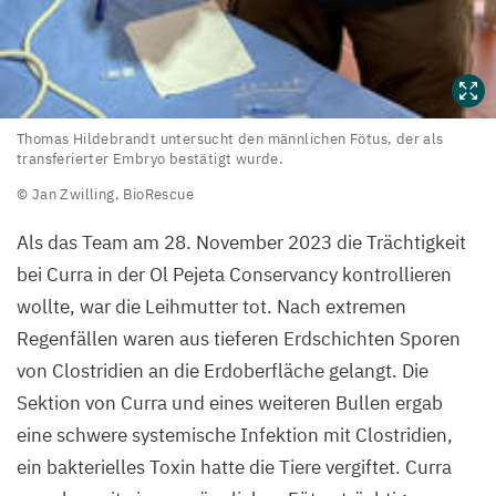
Thomas
Thomas Hildebrandt untersucht den männlichen Fötus, der als
transferierter Embryo bestätigt wurde.
Hildebrandt
© Jan Zwilling, BioRescue
untersucht
den
Als das Team am
28
. November
2023
die Trächtigkeit
männlichen
bei Curra in der Ol Pejeta Conservancy kontrollieren
Fötus,
wollte, war die Leihmutter tot. Nach extremen
der
Regenfällen waren aus tieferen Erdschichten Sporen
als
von Clostridien an die Erdoberfläche gelangt. Die
transferierter
Sektion von Curra und eines weiteren Bullen ergab
Embryo
eine schwere systemische Infektion mit Clostridien,
bestätigt
ein bakterielles Toxin hatte die Tiere vergiftet. Curra
wurde.