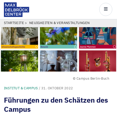
Max
Delbrück
Main
Center
navigatio
Direkt
PFADNAVIGATION
STARTSEITE
NEUIGKEITEN & VERANSTALTUNGEN
zum
Inhalt
© Campus Berlin-Buch
INSTITUT & CAMPUS
/ 31. OKTOBER 2022
Führungen zu den Schätzen des
Campus