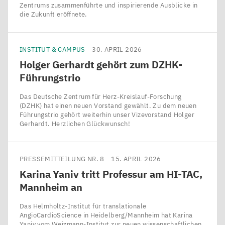
Zentrums zusammenführte und inspirierende Ausblicke in
die Zukunft eröffnete.
INSTITUT & CAMPUS
30. APRIL 2026
Holger Gerhardt gehört zum DZHK-
Führungstrio
Das Deutsche Zentrum für Herz-Kreislauf-Forschung
(DZHK) hat einen neuen Vorstand gewählt. Zu dem neuen
Führungstrio gehört weiterhin unser Vizevorstand Holger
Gerhardt. Herzlichen Glückwunsch!
PRESSEMITTEILUNG NR. 8
15. APRIL 2026
Karina Yaniv tritt Professur am
HI-TAC
,
Mannheim an
Das Helmholtz-Institut für translationale
AngioCardioScience in Heidelberg/​Mannheim hat Karina
Yaniv vom Weizmann-Institut zur neuen wissenschaftlichen