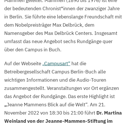
Mammen geleitet. Mammen (
1890
bis
1976
) ist eine
der bedeutenden Chronist*innen der zwanziger Jahre
in Berlin. Sie führte eine lebenslange Freundschaft mit
dem Nobelpreisträger Max Delbrück, dem
Namensgeber des Max Delbrück Centers. Insgesamt
umfasst das neue Angebot sechs Rundgänge quer
über den Campus in Buch.
Auf der Webseite
„
Campusart“
hat die
Betreibergesellschaft Campus Berlin-Buch alle
wichtigen Informationen und die Audio-Touren
zusammengestellt. Veranstaltungen vor Ort ergänzen
das Angebot der Rundgänge. Das erste Highlight ist
„
Jeanne Mammens Blick auf die Welt“. Am
21
.
November
2022
von
18
:
30
bis
21
:
00
führt
Dr. Martina
Weinland von der Jeanne-Mammen-Stiftung im