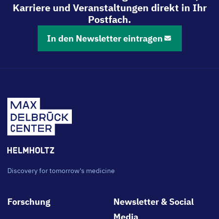
Karriere und Veranstaltungen direkt in Ihr
Postfach.
In den Newsletter eintragen
Discovery for tomorrow's medicine
Footer
Forschung
Newsletter & Social
main
Media