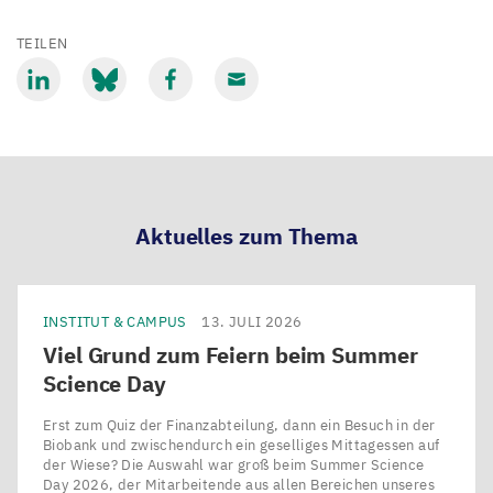
TEILEN
Mit
Mit
Mit
Mit
LinkedIn
Bluesky
Facebook
Email
teilen
teilen
teilen
teilen
Aktuelles zum Thema
INSTITUT & CAMPUS
13. JULI 2026
Viel Grund zum Feiern beim Summer
Science Day
Erst zum Quiz der Finanzabteilung, dann ein Besuch in der
Biobank und zwischendurch ein geselliges Mittagessen auf
der Wiese? Die Auswahl war groß beim Summer Science
Day 2026, der Mitarbeitende aus allen Bereichen unseres