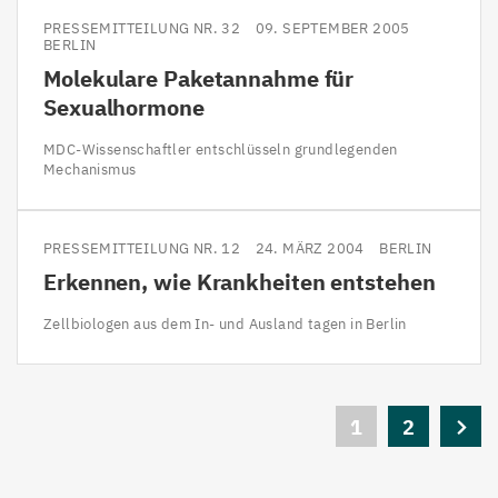
PRESSEMITTEILUNG NR. 32
09. SEPTEMBER 2005
BERLIN
Molekulare Paketannahme für
Sexualhormone
MDC-Wissenschaftler entschlüsseln grundlegenden
Mechanismus
PRESSEMITTEILUNG NR. 12
24. MÄRZ 2004
BERLIN
Erkennen, wie Krankheiten entstehen
Zellbiologen aus dem In- und Ausland tagen in Berlin
Seitennummerierung
Aktuelle
1
Seite
2
Nächs
Seite
Seite