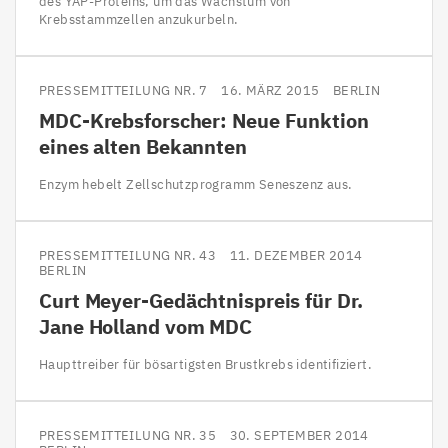
des YAP-Proteins, um das Wachstum von
Krebsstammzellen anzukurbeln.
PRESSEMITTEILUNG NR. 7
16. MÄRZ 2015
BERLIN
MDC-Krebsforscher: Neue Funktion
eines alten Bekannten
Enzym hebelt Zellschutzprogramm Seneszenz aus.
PRESSEMITTEILUNG NR. 43
11. DEZEMBER 2014
BERLIN
Curt Meyer-Gedächtnispreis für Dr.
Jane Holland vom
MDC
Haupttreiber für bösartigsten Brustkrebs identifiziert.
PRESSEMITTEILUNG NR. 35
30. SEPTEMBER 2014