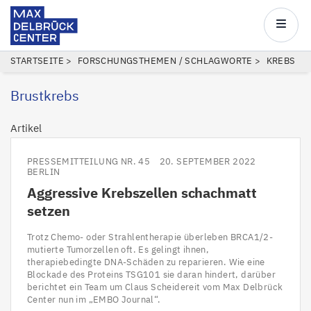
Max
Delbrück
Main
Center
navigatio
Direkt
PFADNAVIGATION
STARTSEITE
FORSCHUNGSTHEMEN / SCHLAGWORTE
KREBS
zum
Brustkrebs
Inhalt
Artikel
PRESSEMITTEILUNG NR. 45
20. SEPTEMBER 2022
BERLIN
Aggressive Krebszellen schachmatt
setzen
Trotz Chemo- oder Strahlentherapie überleben BRCA1/2-
mutierte Tumorzellen oft. Es gelingt ihnen,
therapiebedingte DNA-Schäden zu reparieren. Wie eine
Blockade des Proteins TSG101 sie daran hindert, darüber
berichtet ein Team um Claus Scheidereit vom Max Delbrück
Center nun im „EMBO Journal“.