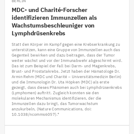
BERLIN
MDC-
und Charité-Forscher
identifizieren Immunzellen als
Wachstumsbeschleuniger von
Lymphdrüsenkrebs
Statt den Körper im Kampf gegen eine Krebserkrankung zu
unterstützen, kann eine Gruppe von Immunzellen auch das
Gegenteil bewirken und dazu beitragen, dass der Tumor
weiter wächst und vor der Immunabwehr abgeschirmt wird.
Das ist zum Beispiel der Fall bei Darm- und Magenkrebs,
Brust- und Prostatakrebs. Jetzt haben der Hämatologe Dr.
Armin Rehm (MDC und Charité – Universitätsmedizin Berlin)
und die Immunologin Dr. Uta Höpken (MDC) als erste
gezeigt, dass dieses Phänomen auch bei Lymphdrüsenkrebs
(Lymphomen) auftritt. Zugleich konnten sie den
molekularen Mechanismus identifizieren, der die
Immunzellen dazu bringt, das Tumorwachstum
anzukurbeln, (Nature Communications, doi:
10.1038/ncomms6057).*