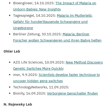
Bioengineer,
14
.
10
.
2025
:
The Impact of Malaria on
Unborn Babies: New Insights
Tagesspiegel,
14
.
10
.
2025
:
Malaria im Mutterleib:
Gefahr für hunderttausende Schwangere und
Ungeborene
Berliner Zeitung,
30
.
10
.
2025
:
Malaria: Berliner
Forscher wollen Schwangeren und ihren Babys helfen
Ohler Lab
AZO
Life Sciences,
10
.
09
.
2025
:
New Method Discovers
Genetic Switches More Quickly
msn,
9
.
9
.
2025
:
Scientists develop faster technique to
uncover hidden gene switches
TechnologyNetworks,
11
.
09
.
2025
:
Bionity,
16
.
09
.
2025
:
Verborgene Genschalter finden
N. Rajewsky Lab