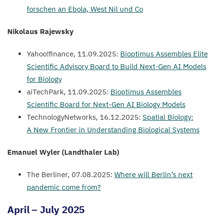
forschen an Ebola, West Nil und Co
Nikolaus Rajewsky
Yahoo!finance,
11
.
09
.
2025
:
Bioptimus Assembles Elite
Scientific Advisory Board to Build Next-Gen
AI
Models
for Biology
aiTechPark,
11
.
09
.
2025
:
Bioptimus Assembles
Scientific Board for Next-Gen
AI
Biology Models
TechnologyNetworks,
16
.
12
.
2025
:
Spatial Biology:
A New Frontier in Understanding Biological Systems
Emanuel Wyler (Landthaler Lab)
The Berliner,
07
.
08
.
2025
:
Where will Berlin’s next
pandemic come from?
April
–
July
2025