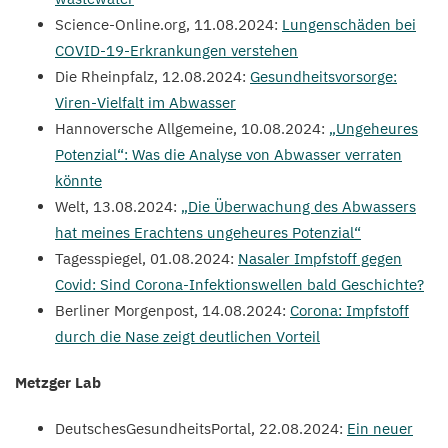
Sci​ence​-Online​.org,
11
.
08
.
2024
:
Lungenschäden bei
COVID-
19
-Erkrankungen verstehen
Die Rheinpfalz,
12
.
08
.
2024
:
Gesundheitsvorsorge:
Viren-Vielfalt im Abwasser
Hannoversche Allgemeine,
10
.
08
.
2024
:
„
Ungeheures
Potenzial“: Was die Analyse von Abwasser verraten
könnte
Welt,
13
.
08
.
2024
:
„
Die Überwachung des Abwassers
hat meines Erachtens ungeheures Potenzial“
Tagesspiegel,
01
.
08
.
2024
:
Nasaler Impfstoff gegen
Covid: Sind Corona-Infektionswellen bald Geschichte?
Berliner Morgenpost,
14
.
08
.
2024
:
Corona: Impfstoff
durch die Nase zeigt deutlichen Vorteil
Metzger Lab
DeutschesGesundheitsPortal,
22
.
08
.
2024
:
Ein neuer