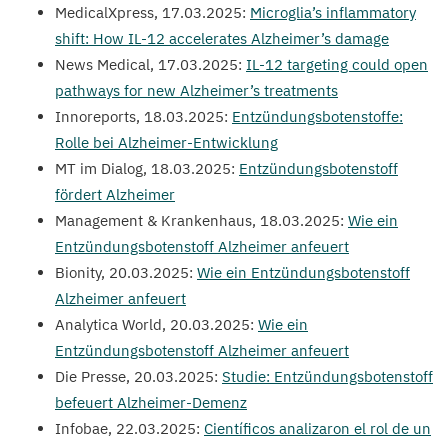
MedicalXpress,
17
.
03
.
2025
:
Microglia’s inflammatory
shift: How
IL-
12
accelerates Alzheimer’s damage
News Medical,
17
.
03
.
2025
:
IL-
12
targeting could open
pathways for new Alzheimer’s treatments
Innoreports,
18
.
03
.
2025
:
Entzündungsbotenstoffe:
Rolle bei Alzheimer-Entwicklung
MT
im Dialog,
18
.
03
.
2025
:
Entzündungsbotenstoff
fördert Alzheimer
Management
&
Krankenhaus,
18
.
03
.
2025
:
Wie ein
Entzündungsbotenstoff Alzheimer anfeuert
Bionity,
20
.
03
.
2025
:
Wie ein Entzündungsbotenstoff
Alzheimer anfeuert
Analytica World,
20
.
03
.
2025
:
Wie ein
Entzündungsbotenstoff Alzheimer anfeuert
Die Presse,
20
.
03
.
2025
:
Studie: Entzündungsbotenstoff
befeuert Alzheimer-Demenz
Infobae,
22
.
03
.
2025
:
Científicos analizaron el rol de un