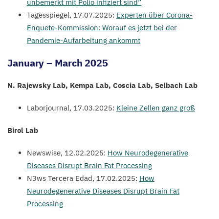
unbemerkt mit Polio infiziert sind”
Tagesspiegel,
17
.
07
.
2025
:
Experten über Corona-
Enquete-Kommission: Worauf es jetzt bei der
Pandemie-Aufarbeitung ankommt
January – March
2025
N. Rajewsky Lab, Kempa Lab, Coscia Lab, Selbach Lab
Laborjournal,
17
.
03
.
2025
:
Kleine Zellen ganz groß
Birol Lab
Newswise,
12
.
02
.
2025
:
How Neurodegenerative
Diseases Disrupt Brain Fat Processing
N
3
ws Tercera Edad,
17
.
02
.
2025
:
How
Neurodegenerative Diseases Disrupt Brain Fat
Processing