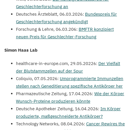
Geschlechterforschung an
Deutsches Ärzteblatt,
06
.
03
.
2026
:
Bundespreis für
Geschlechterforschung angekündigt
Forschung
&
Lehre,
06
.
03
.
206
:
BMFTR
konzipiert
neuen Preis für Geschlechter-Forschung
Simon Haas Lab
health​care​-in​-europe​.com,
29
.
05
.
20226
:
Der Vielfalt
der Blutstammzellen auf der Spur
Coliquio,
07
.
05
.
2026
:
Umprogrammierte Immunzellen
stellen nach Geneditierung spezifische Antikörper her
Pharmazeutische Zeitung,
17
.
04
.
2026
:
Wie der Körper
Wunsch-Proteine produzieren könnte
Deutsche Apotheker Zeitung,
16
.
04
.
2026
:
Im Körper
produzierte, maßgeschneiderte Antikörper?
Technology Networks,
08
.
04
.
2026
:
Cancer Rewires the