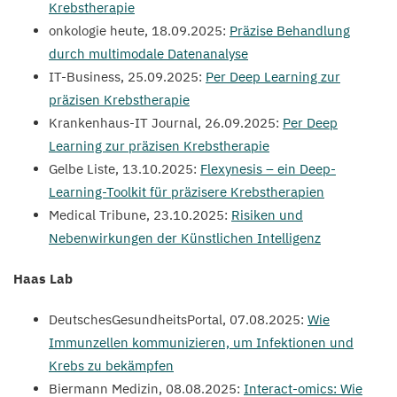
Krebstherapie
onkologie heute,
18
.
09
.
2025
:
Präzise Behandlung
durch multimodale Datenanalyse
IT-Business,
25
.
09
.
2025
:
Per Deep Learning zur
präzisen Krebstherapie
Krankenhaus-IT Journal,
26
.
09
.
2025
:
Per Deep
Learning zur präzisen Krebstherapie
Gelbe Liste,
13
.
10
.
2025
:
Flexynesis – ein Deep-
Learning-Toolkit für präzisere Krebstherapien
Medical Tribune,
23
.
10
.
2025
:
Risiken und
Nebenwirkungen der Künstlichen Intelligenz
Haas Lab
DeutschesGesundheitsPortal,
07
.
08
.
2025
:
Wie
Immunzellen kommunizieren, um Infektionen und
Krebs zu bekämpfen
Biermann Medizin,
08
.
08
.
2025
:
Interact-omics: Wie