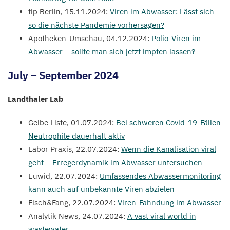
tip Berlin,
15
.
11
.
2024
:
Viren im Abwasser: Lässt sich
so die nächste Pandemie vorhersagen?
Apotheken-Umschau,
04
.
12
.
2024
:
Polio-Viren im
Abwasser – sollte man sich jetzt impfen lassen?
July
–
September
2024
Landthaler Lab
Gelbe Liste,
01
.
07
.
2024
:
Bei schweren Covid-
19
-Fällen
Neutrophile dauerhaft aktiv
Labor Praxis,
22
.
07
.
2024
:
Wenn die Kanalisation viral
geht – Erregerdynamik im Abwasser untersuchen
Euwid,
22
.
07
.
2024
:
Umfassendes Abwassermonitoring
kann auch auf unbekannte Viren abzielen
Fisch
&
Fang,
22
.
07
.
2024
:
Viren-Fahndung im Abwasser
Analytik News,
24
.
07
.
2024
:
A vast viral world in
wastewater