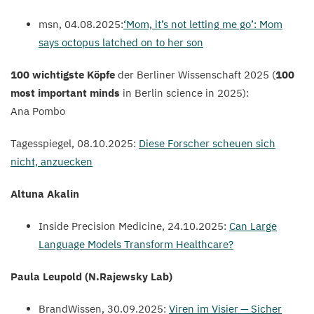
msn,
04
.
08
.
2025
:
‘
Mom, it’s not letting me go’: Mom
says octopus latched on to her son
100
wichtigste Köpfe
der Berliner Wissenschaft
2025
(
100
most important minds
in Berlin science in
2025
):
Ana Pombo
Tagesspiegel,
08
.
10
.
2025
:
Diese Forscher scheuen sich
nicht, anzuecken
Altuna Akalin
Inside Precision Medicine,
24
.
10
.
2025
:
Can Large
Language Models Transform Healthcare?
Paula Leupold (N.Rajewsky Lab)
BrandWissen,
30
.
09
.
2025
:
Viren im Visier — Sicher