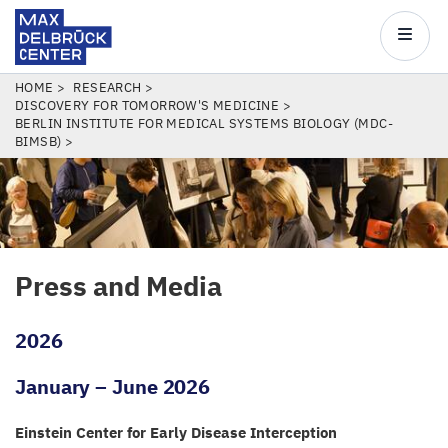
Max
Delbrück
Main
Center
navigatio
Skip
BREADCRUMB
HOME
RESEARCH
DISCOVERY FOR TOMORROW'S MEDICINE
to
BERLIN INSTITUTE FOR MEDICAL SYSTEMS BIOLOGY (MDC-
main
BIMSB)
content
Press and Media
2026
January
–
June
2026
Einstein Center for Early Disease Interception