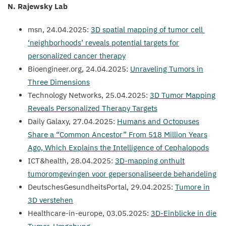
N. Rajewsky Lab
msn,
24
.
04
.
2025
:
3
D
spatial mapping of tumor cell
‘
neighborhoods’ reveals potential targets for
personalized cancer therapy
Bio​engi​neer​.org,
24
.
04
.
2025
:
Unraveling Tumors in
Three Dimensions
Technology Networks,
25
.
04
.
2025
:
3
D
Tumor Mapping
Reveals Personalized Therapy Targets
Daily Galaxy,
27
.
04
.
2025
:
Humans and Octopuses
Share a
“
Common Ancestor” From
518
Million Years
Ago, Which Explains the Intelligence of Cephalopods
ICT
&
health,
28
.
04
.
2025
:
3
D-mapping onthult
tumoromgevingen voor gepersonaliseerde behandeling
DeutschesGesundheitsPortal,
29
.
04
.
2025
:
Tumore in
3
D
verstehen
Healthcare-in-europe,
03
.
05
.
2025
:
3
D-Einblicke in die