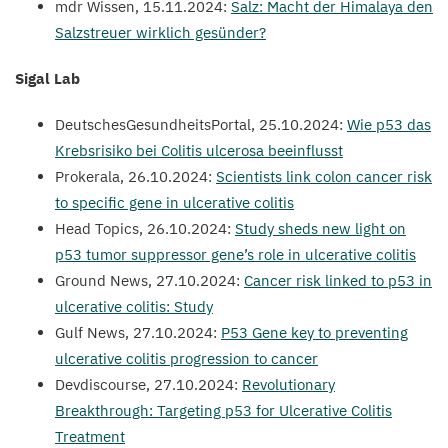
mdr Wissen,
15
.
11
.
2024
:
Salz: Macht der Himalaya den
Salzstreuer wirklich gesünder?
Sigal Lab
DeutschesGesundheitsPortal,
25
.
10
.
2024
:
Wie p
53
das
Krebsrisiko bei Colitis ulcerosa beeinflusst
Prokerala,
26
.
10
.
2024
:
Scientists link colon cancer risk
to specific gene in ulcerative colitis
Head Topics,
26
.
10
.
2024
:
Study sheds new light on
p
53
tumor suppressor gene’s role in ulcerative colitis
Ground News,
27
.
10
.
2024
:
Cancer risk linked to p
53
in
ulcerative colitis: Study
Gulf News,
27
.
10
.
2024
:
P
53
Gene key to preventing
ulcerative colitis progression to cancer
Devdiscourse,
27
.
10
.
2024
:
Revolutionary
Breakthrough: Targeting p
53
for Ulcerative Colitis
Treatment