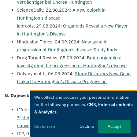
Verdächtiger bei Chorea Huntington
ScienceDaily,
22
.
08
.
2024
:
A new culprit in
Huntington’s disease
labroots,
29
.
08
.
2024
:
Organoids Reveal a New Player
in Huntington’s Disease
Hindustan Times,
04
.
09
.
2024
:
New gene in
progression of Huntington’s disease: Study finds
Drug Target Review,
05
.
09
.
2024
:
Brain organoids:
investigating the progression of Huntington’s disease
Onlymyhealth,
06
.
09
.
2024
:
Study Discovers New Gene
Linked to Huntington’s Disease Progression
N. Rajewsky Lab
We collect and process your personal information
Use
for the following purposes:
CMS, External embeds
of
L’Indipendente,
03
.
07
.
2024
:
Lotta ai tumori: la mappa
& Analytics
.
personal
d
3
dei tessuti malati potrà aiutare a scoprire
data
nuove cure
Customize
Decline
Accept
and
ICP
,
07
.
07
.
2024
:
la prima mappa
3
D
dei tessuti malati:
cookies