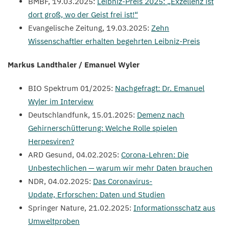
BMBF
,
19
.
03
.
2025
:
Leibniz-Preis
2025
:
„
Exzellenz ist
dort groß, wo der Geist frei ist!“
Evangelische Zeitung,
19
.
03
.
2025
:
Zehn
Wissenschaftler erhalten begehrten Leibniz-Preis
Markus Landthaler / Emanuel Wyler
BIO
Spektrum
01
/
2025
:
Nachgefragt: Dr. Emanuel
Wyler im Interview
Deutschlandfunk,
15
.
01
.
2025
:
Demenz nach
Gehirnerschütterung: Welche Rolle spielen
Herpesviren?
ARD
Gesund,
04
.
02
.
2025
:
Corona-Lehren: Die
Unbestechlichen — warum wir mehr Daten brauchen
NDR
,
04
.
02
.
2025
:
Das Coronavirus-
Update, Erforschen: Daten und Studien
Springer Nature,
21
.
02
.
2025
:
Informationsschatz aus
Umweltproben