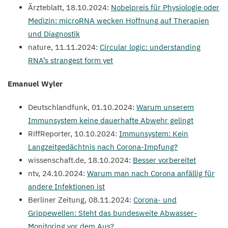
Ärzteblatt,
18
.
10
.
2024
:
Nobelpreis für Physiologie oder
Medizin: microRNA wecken Hoffnung auf Therapien
und Diagnostik
nature,
11
.
11
.
2024
:
Circular logic: understanding
RNA
’s strangest form yet
Emanuel Wyler
Deutschlandfunk,
01
.
10
.
2024
:
Warum unserem
Immunsystem keine dauerhafte Abwehr gelingt
RiffReporter,
10
.
10
.
2024
:
Immunsystem: Kein
Langzeitgedächtnis nach Corona-Impfung?
wis​senschaft​.de,
18
.
10
.
2024
:
Besser vorbereitet
ntv,
24
.
10
.
2024
:
Warum man nach Corona anfällig für
andere Infektionen ist
Berliner Zeitung,
08
.
11
.
2024
:
Corona- und
Grippewellen: Steht das bundesweite Abwasser-
Monitoring vor dem Aus?