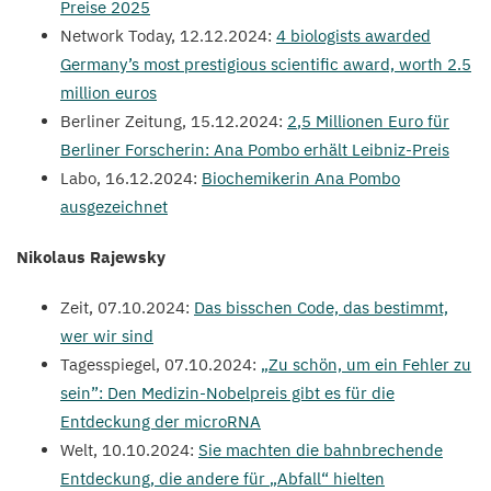
Preise
2025
Network Today,
12
.
12
.
2024
:
4
biologists awarded
Germany’s most prestigious scientific award, worth
2
.
5
million euros
Berliner Zeitung,
15
.
12
.
2024
:
2
,
5
Millionen Euro für
Berliner Forscherin: Ana Pombo erhält Leibniz-Preis
Labo,
16
.
12
.
2024
:
Biochemikerin Ana Pombo
ausgezeichnet
Nikolaus Rajewsky
Zeit,
07
.
10
.
2024
:
Das bisschen Code, das bestimmt,
wer wir sind
Tagesspiegel,
07
.
10
.
2024
:
„
Zu schön, um ein Fehler zu
sein”: Den Medizin-Nobelpreis gibt es für die
Entdeckung der microRNA
Welt,
10
.
10
.
2024
:
Sie machten die bahnbrechende
Entdeckung, die andere für
„
Abfall“ hielten