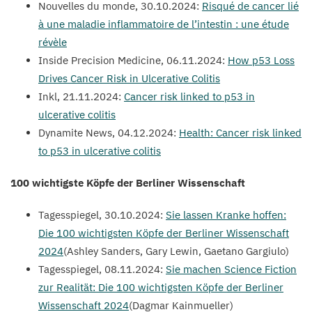
Nouvelles du monde,
30
.
10
.
2024
:
Risqué de cancer lié
à une maladie inflammatoire de l’intestin : une étude
révèle
Inside Precision Medicine,
06
.
11
.
2024
:
How p
53
Loss
Drives Cancer Risk in Ulcerative Colitis
Inkl,
21
.
11
.
2024
:
Cancer risk linked to p
53
in
ulcerative colitis
Dynamite News,
04
.
12
.
2024
:
Health: Cancer risk linked
to p
53
in ulcerative colitis
100
wichtigste Köpfe der Berliner Wissenschaft
Tagesspiegel,
30
.
10
.
2024
:
Sie lassen Kranke hoffen:
Die
100
wichtigsten Köpfe der Berliner Wissenschaft
2024
(Ashley Sanders, Gary Lewin, Gaetano Gargiulo)
Tagesspiegel,
08
.
11
.
2024
:
Sie machen Science Fiction
zur Realität: Die
100
wichtigsten Köpfe der Berliner
Wissenschaft
2024
(Dagmar Kainmueller)