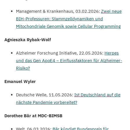
Management
&
Krankenhaus,
03
.
02
.
2026
:
Zwei neue
BIH-Professuren: Stammzelldynamiken und
Mitochondriale Genomik sowie Cellular Programming
Agnieszka Rybak-Wolf
Alzheimer Forschung Initiative,
22
.
05
.
2026
:
Herpes
und das Gen ApoE
4
– Einflussfaktoren für Alzheimer-
Risiko?
Emanuel Wyler
Deutsche Welle,
11
.
05
.
2026
:
Ist Deutschland auf die
nächste Pandemie vorbereitet?
Dorothee Bär at
MDC-BIMSB
Welt,
06
.
03
.
2026
:
Bär kündigt Bundespreis für