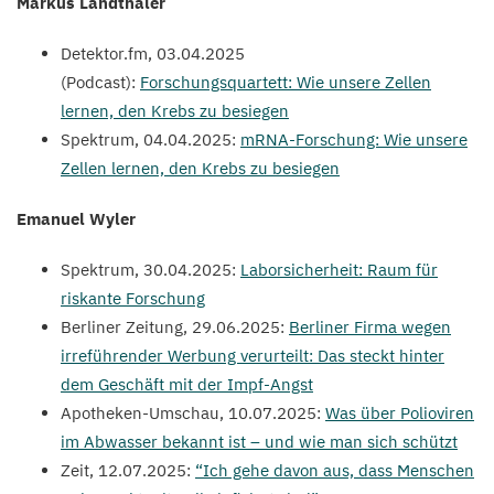
Markus Landthaler
Detek​tor​.fm,
03
.
04
.
2025
(Podcast):
Forschungsquartett: Wie unsere Zellen
lernen, den Krebs zu besiegen
Spektrum,
04
.
04
.
2025
:
mRNA-Forschung: Wie unsere
Zellen lernen, den Krebs zu besiegen
Emanuel Wyler
Spektrum,
30
.
04
.
2025
:
Laborsicherheit: Raum für
riskante Forschung
Berliner Zeitung,
29
.
06
.
2025
:
Berliner Firma wegen
irreführender Werbung verurteilt: Das steckt hinter
dem Geschäft mit der Impf-Angst
Apotheken-Umschau,
10
.
07
.
2025
:
Was über Polioviren
im Abwasser bekannt ist – und wie man sich schützt
Zeit,
12
.
07
.
2025
:
“
Ich gehe davon aus, dass Menschen