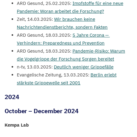
ARD
Gesund,
25
.
02
.
2025
:
Impfstoffe für eine neue
Pandemie: Woran arbeitet die Forschung?
Zeit,
14
.
03
.
2025
:
Wir brauchen keine
Nachrichtendienstberichte, sondern Fakten
ARD
Gesund,
18
.
03
.
2025
:
5
Jahre Corona —
Verhindern: Preparedness und Prevention
ARD
Gesund,
18
.
03
.
2025
:
Pandemie-Risiko: Warum
die Vogelgrippe der Forschung Sorgen bereitet
n‑tv,
13
.
03
.
2025
:
Deutlich weniger Grippefälle
Evangelische Zeitung,
13
.
03
.
2025
:
Berlin erlebt
stärkste Grippewelle seit
2001
2024
October – December
2024
Kempa Lab