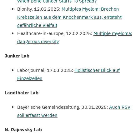
When Bone Cancer Starts To Spread?
Bionity,
12
.
02
.
2025
:
Multiples Myelom: Brechen
Krebszellen aus dem Knochenmark aus, entsteht
gefährliche Vielfalt
Healthcare-in-europe,
12
.
02
.
2025
:
Multiple myeloma:
dangerous diversity
Junker Lab
Laborjournal,
17
.
03
.
2025
:
Holistischer Blick auf
Einzelzellen
Landthaler Lab
Bayerische Gemeindezeitung,
30
.
01
.
2025
:
Auch
RSV
soll erfasst werden
N. Rajewsky Lab