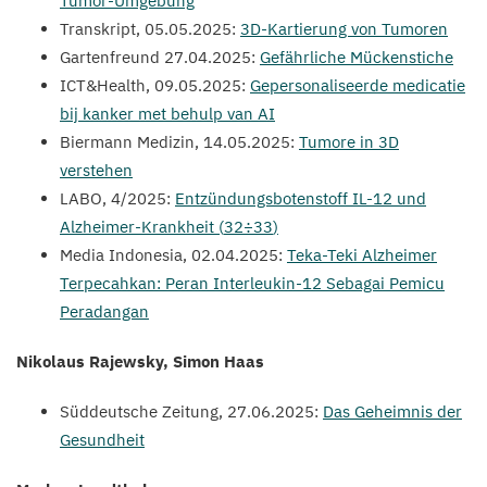
Tumor-Umgebung
Transkript,
05
.
05
.
2025
:
3
D-Kartierung von Tumoren
Gartenfreund
27
.
04
.
2025
:
Gefährliche Mückenstiche
ICT
&
Health,
09
.
05
.
2025
:
Gepersonaliseerde medicatie
bij kanker met behulp van
AI
Biermann Medizin,
14
.
05
.
2025
:
Tumore in
3
D
verstehen
LABO
,
4
/
2025
:
Entzündungsbotenstoff
IL-
12
und
Alzheimer-Krankheit (
32
÷
33
)
Media Indonesia,
02
.
04
.
2025
:
Teka-Teki Alzheimer
Terpecahkan: Peran Interleukin-
12
Sebagai Pemicu
Peradangan
Nikolaus Rajewsky, Simon Haas
Süddeutsche Zeitung,
27
.
06
.
2025
:
Das Geheimnis der
Gesundheit