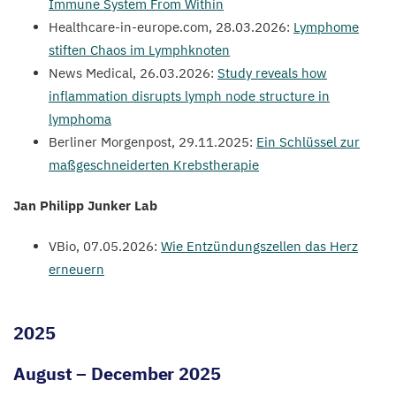
Immune System From Within
Health​care​-in​-europe​.com,
28
.
03
.
2026
:
Lymphome
stiften Chaos im Lymphknoten
News Medical,
26
.
03
.
2026
:
Study reveals how
inflammation disrupts lymph node structure in
lymphoma
Berliner Morgenpost,
29
.
11
.
2025
:
Ein Schlüssel zur
maßgeschneiderten Krebstherapie
Jan Philipp Junker Lab
VBio,
07
.
05
.
2026
:
Wie Entzündungszellen das Herz
erneuern
2025
August
–
December
2025