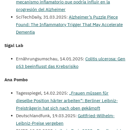
mecanismo inflamatorio que podría influir en la
progresión del Alzheimer
SciTechDaily,
31
.
03
.
2025
:
Alzheimer’s Puzzle Piece
Found: The Inflammatory Trigger That May Accelerate
Dementia
Sigal Lab
Ernährungsumschau,
14
.
01
.
2025
:
Colitis ulcerosa: Gen
p
53
beeinflusst das Krebsrisiko
Ana Pombo
Tagesspiegel,
14
.
02
.
2025
:
„
Frauen müssen für
dieselbe Position härter arbeiten“: Berliner Leibniz-
Preisträgerin hat sich nach oben gekämpft
Deutschlandfunk,
19
.
03
.
2025
:
Gottfried-Wilhelm-
Leibniz-Preise vergeben