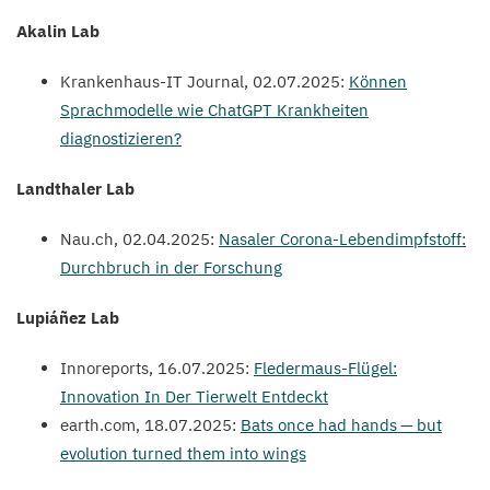
Akalin Lab
Krankenhaus-IT Journal,
02
.
07
.
2025
:
Können
Sprachmodelle wie ChatGPT Krankheiten
diagnostizieren?
Landthaler Lab
Nau​.ch,
02
.
04
.
2025
:
Nasaler Corona-Lebendimpfstoff:
Durchbruch in der Forschung
Lupiáñez Lab
Innoreports,
16
.
07
.
2025
:
Fledermaus-Flügel:
Innovation In Der Tierwelt Entdeckt
earth​.com,
18
.
07
.
2025
:
Bats once had hands — but
evolution turned them into wings