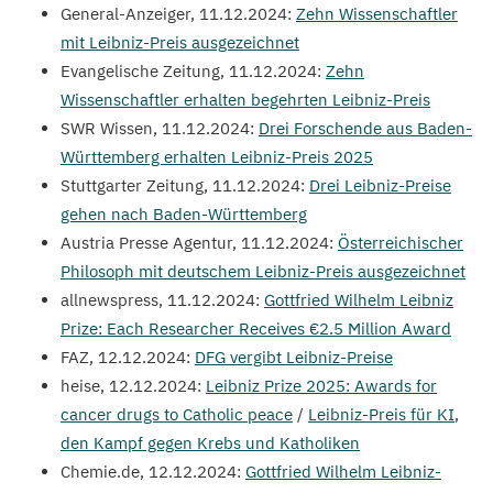
General-Anzeiger,
11
.
12
.
2024
:
Zehn Wissenschaftler
mit Leibniz-Preis ausgezeichnet
Evangelische Zeitung,
11
.
12
.
2024
:
Zehn
Wissenschaftler erhalten begehrten Leibniz-Preis
SWR
Wissen,
11
.
12
.
2024
:
Drei Forschende aus Baden-
Württemberg erhalten Leibniz-Preis
2025
Stuttgarter Zeitung,
11
.
12
.
2024
:
Drei Leibniz-Preise
gehen nach Baden-Württemberg
Austria Presse Agentur,
11
.
12
.
2024
:
Österreichischer
Philosoph mit deutschem Leibniz-Preis ausgezeichnet
allnewspress,
11
.
12
.
2024
:
Gottfried Wilhelm Leibniz
Prize: Each Researcher Receives €
2
.
5
Million Award
FAZ
,
12
.
12
.
2024
:
DFG
vergibt Leibniz-Preise
heise,
12
.
12
.
2024
:
Leibniz Prize
2025
: Awards for
cancer drugs to Catholic peace
/
Leibniz-Preis für
KI
,
den Kampf gegen Krebs und Katholiken
Chemie​.de,
12
.
12
.
2024
:
Gottfried Wilhelm Leibniz-