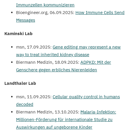
Immunzellen kommunizieren
Bio​engi​neer​.org,
06
.
09
.
2025
:
How Immune Cells Send
Messages
Kaminski Lab
msn,
17
.
09
.
2025
:
Gene editing may represent a new
way to treat inherited kidney disease
Biermann Medizin,
18
.
09
.
2025
:
ADPKD
: Mit der
Genschere gegen erbliches Nierenleiden
Landthaler Lab
msn,
11
.
09
.
2025
:
Cellular quality control in humans
decoded
Biermann Medizin,
13
.
10
.
2025
:
Malaria-Infektion:
Millionen-Förderung für internationale Studie zu
Auswirkungen auf ungeborene Kinder