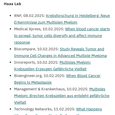
Haas Lab
RNF
,
08
.
02
.
2025
:
Krebsforschung in Heidelberg: Neue
Erkenntnisse zum Multiplen Myelom
Medical Xpress,
10
.
02
.
2025
:
When blood cancer starts
to spread, tumor cells diversify and affect immune
response
Biocompare,
10
.
02
.
2025
:
Study Reveals Tumor and
Immune Cell Changes in Advanced Multiple Myeloma
Innoreports,
10
.
02
.
2025
:
Multiples Myelom:
Krebszellen Erzeugen Gefährliche Vielfalt
Bio​engi​neer​.org,
10
.
02
.
2025
:
When Blood Cancer
Begins to Metastasize
Management
&
Krankenhaus,
10
.
02
.
2025
:
Multiples
Myelom: Brechen Krebszellen aus entsteht gefährliche
Vielfalt
Technology Networks,
11
.
02
.
2025
:
What Happens