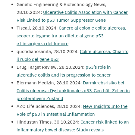
Genetic Engineering
&
Biotechnology News,
28
.
10
.
2024
:
Ulcerative Colitis Association with Cancer
Risk Linked to p
53
Tumor Suppressor Gene
Tiscali,
28
.
10
.
2024
:
Cancro al colon e colite ulcerosa,
scoperto legame tra un difetto al gene p
53
e l’insorgenza del tumore
quotidianosanita,
28
.
10
.
2024
:
Colite ulcerosa. Chiarito
il ruolo del gene p
53
Drug Target Review,
28
.
10
.
2024
:
p
53
’s role in
ulcerative colitis and its progression to cancer
Biermann Medizin,
28
.
10
.
2024
:
Darmkrebsrisiko bei
Colitis ulcerosa: Dysfunktionales p
53
-Gen hält Zellen in
proliferativem Zustand
AZO
Life Sciences,
28
.
10
.
2024
:
New Insights Into the
Role of p
53
in Intestinal Inflammation
Hindustan Times,
30
.
10
.
2024
:
Cancer risk linked to an
inflammatory bowel disease: Study reveals