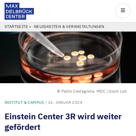
Max
Delbrück
Main
Center
navigatio
Direkt
PFADNAVIGATION
STARTSEITE
NEUIGKEITEN & VERANSTALTUNGEN
zum
Inhalt
© Pablo Castagnola, MDC | Gouti Lab
INSTITUT & CAMPUS
/ 16. JANUAR 2024
Einstein Center
3
R
wird weiter
gefördert