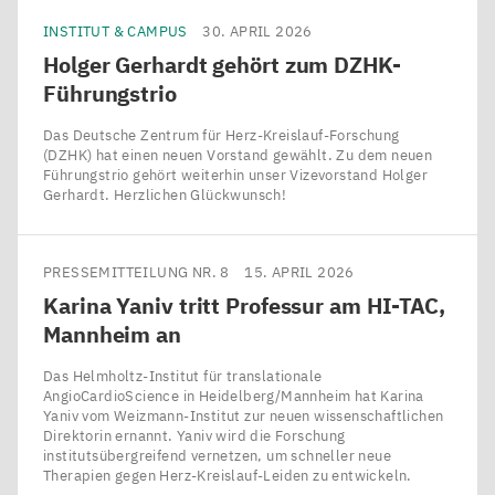
INSTITUT & CAMPUS
30. APRIL 2026
Holger Gerhardt gehört zum DZHK-
Führungstrio
Das Deutsche Zentrum für Herz-Kreislauf-Forschung
(DZHK) hat einen neuen Vorstand gewählt. Zu dem neuen
Führungstrio gehört weiterhin unser Vizevorstand Holger
Gerhardt. Herzlichen Glückwunsch!
PRESSEMITTEILUNG NR. 8
15. APRIL 2026
Karina Yaniv tritt Professur am
HI-TAC
,
Mannheim an
Das Helmholtz-Institut für translationale
AngioCardioScience in Heidelberg/​Mannheim hat Karina
Yaniv vom Weizmann-Institut zur neuen wissenschaftlichen
Direktorin ernannt. Yaniv wird die Forschung
institutsübergreifend vernetzen, um schneller neue
Therapien gegen Herz-Kreislauf-Leiden zu entwickeln.