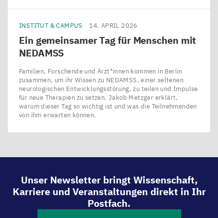
INSTITUT & CAMPUS
14. APRIL 2026
Ein gemeinsamer Tag für Menschen mit
NEDAMSS
Familien, Forschende und Ärzt*innen kommen in Berlin
zusammen, um ihr Wissen zu NEDAMSS, einer seltenen
neurologischen Entwicklungsstörung, zu teilen und Impulse
für neue Therapien zu setzen. Jakob Metzger erklärt,
warum dieser Tag so wichtig ist und was die Teilnehmenden
von ihm erwarten können.
Unser Newsletter bringt Wissenschaft,
Karriere und Veranstaltungen direkt in Ihr
Postfach.