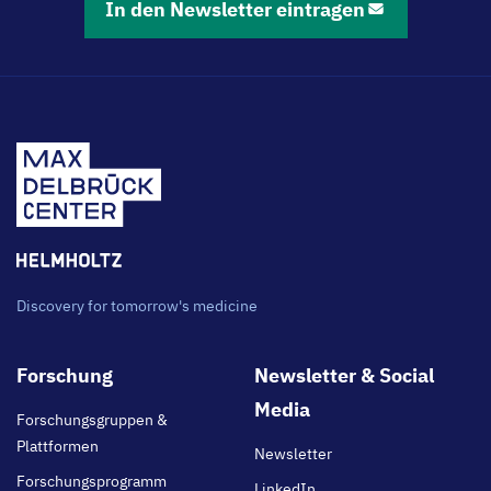
In den Newsletter eintragen
Discovery for tomorrow's medicine
Footer
Forschung
Newsletter & Social
main
Media
Forschungsgruppen &
Plattformen
Newsletter
Forschungsprogramm
LinkedIn