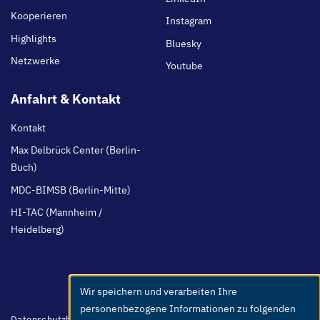
Kooperieren
Instagram
Highlights
Bluesky
Netzwerke
Youtube
Anfahrt & Kontakt
Kontakt
Max Delbrück Center (Berlin-
Buch)
MDC-BIMSB (Berlin-Mitte)
HI-TAC (Mannheim /
Heidelberg)
Wir speichern und verarbeiten Ihre
Use
personenbezogene Informationen zu folgenden
of
Footer
Datenschutzhinweis
Barrierefreiheit
Leichte Sprache
Whistleblower