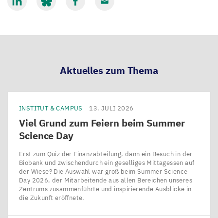
Mit
Mit
Mit
Mit
LinkedIn
Bluesky
Facebook
Email
teilen
teilen
teilen
teilen
Aktuelles zum Thema
INSTITUT & CAMPUS
13. JULI 2026
Viel Grund zum Feiern beim Summer
Science Day
Erst zum Quiz der Finanzabteilung, dann ein Besuch in der
Biobank und zwischendurch ein geselliges Mittagessen auf
der Wiese? Die Auswahl war groß beim Summer Science
Day 2026, der Mitarbeitende aus allen Bereichen unseres
Zentrums zusammenführte und inspirierende Ausblicke in
die Zukunft eröffnete.