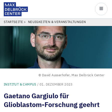
Max
Delbrück
Main
Center
navigatio
Direkt
PFADNAVIGATION
STARTSEITE
NEUIGKEITEN & VERANSTALTUNGEN
zum
Inhalt
© David Ausserhofer, Max Delbrück Center
INSTITUT & CAMPUS
/ 01. DEZEMBER 2023
Gaetano Gargiulo für
Glioblastom-Forschung geehrt