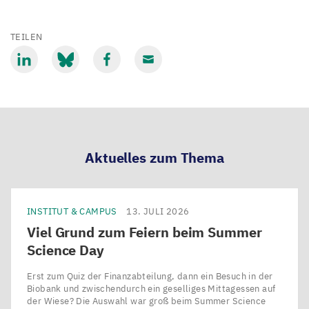
TEILEN
Mit
Mit
Mit
Mit
LinkedIn
Bluesky
Facebook
Email
teilen
teilen
teilen
teilen
Aktuelles zum Thema
INSTITUT & CAMPUS
13. JULI 2026
Viel Grund zum Feiern beim Summer
Science Day
Erst zum Quiz der Finanzabteilung, dann ein Besuch in der
Biobank und zwischendurch ein geselliges Mittagessen auf
der Wiese? Die Auswahl war groß beim Summer Science