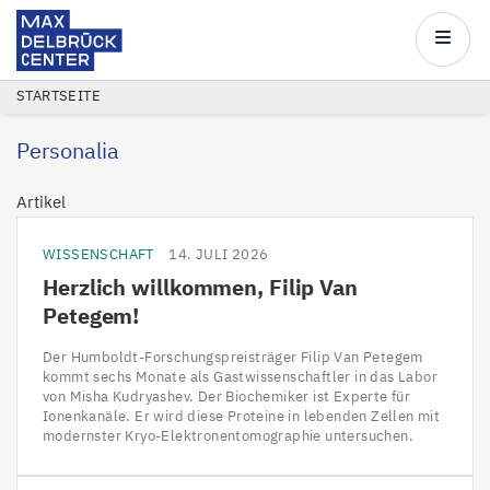
Max
Delbrück
Main
Center
navigatio
Direkt
PFADNAVIGATION
STARTSEITE
zum
Personalia
Inhalt
Artikel
WISSENSCHAFT
14. JULI 2026
Herzlich willkommen, Filip Van
Petegem!
Der Humboldt-Forschungspreisträger Filip Van Petegem
kommt sechs Monate als Gastwissenschaftler in das Labor
von Misha Kudryashev. Der Biochemiker ist Experte für
Ionenkanäle. Er wird diese Proteine in lebenden Zellen mit
modernster Kryo-Elektronentomographie untersuchen.