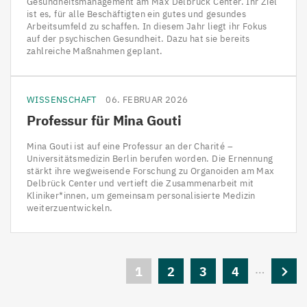
Gesundheitsmanagement am Max Delbrück Center. Ihr Ziel
ist es, für alle Beschäftigten ein gutes und gesundes
Arbeitsumfeld zu schaffen. In diesem Jahr liegt ihr Fokus
auf der psychischen Gesundheit. Dazu hat sie bereits
zahlreiche Maßnahmen geplant.
WISSENSCHAFT
06. FEBRUAR 2026
Professur für Mina Gouti
Mina Gouti ist auf eine Professur an der Charité –
Universitätsmedizin Berlin berufen worden. Die Ernennung
stärkt ihre wegweisende Forschung zu Organoiden am Max
Delbrück Center und vertieft die Zusammenarbeit mit
Kliniker*innen, um gemeinsam personalisierte Medizin
weiterzuentwickeln.
Seitennummerierung
…
Aktuelle
1
Seite
2
Seite
3
Seite
4
Nächs
Seite
Seite