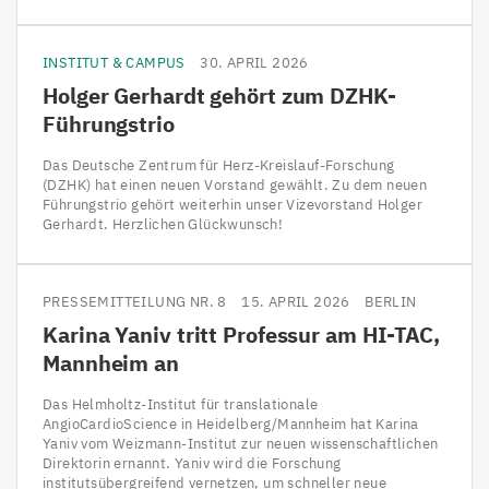
INSTITUT & CAMPUS
30. APRIL 2026
Holger Gerhardt gehört zum DZHK-
Führungstrio
Das Deutsche Zentrum für Herz-Kreislauf-Forschung
(DZHK) hat einen neuen Vorstand gewählt. Zu dem neuen
Führungstrio gehört weiterhin unser Vizevorstand Holger
Gerhardt. Herzlichen Glückwunsch!
PRESSEMITTEILUNG NR. 8
15. APRIL 2026
BERLIN
Karina Yaniv tritt Professur am
HI-TAC
,
Mannheim an
Das Helmholtz-Institut für translationale
AngioCardioScience in Heidelberg/Mannheim hat Karina
Yaniv vom Weizmann-Institut zur neuen wissenschaftlichen
Direktorin ernannt. Yaniv wird die Forschung
institutsübergreifend vernetzen, um schneller neue