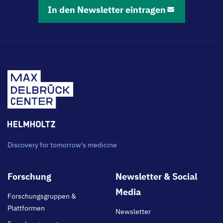
In den Newsletter eintragen
Discovery for tomorrow's medicine
Footer
Forschung
Newsletter & Social
main
Media
Forschungsgruppen &
Plattformen
Newsletter