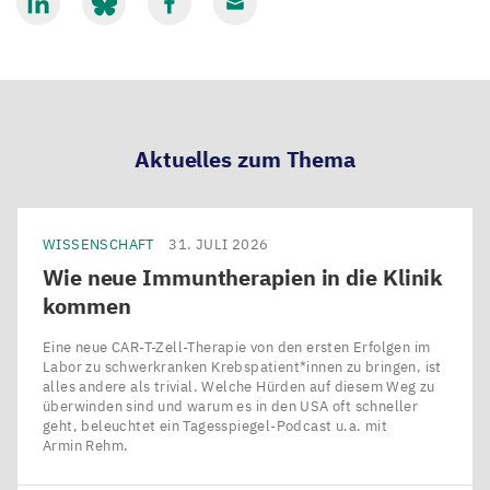
Mit
Mit
Mit
Mit
LinkedIn
Bluesky
Facebook
Email
teilen
teilen
teilen
teilen
Aktuelles zum Thema
WISSENSCHAFT
31. JULI 2026
Wie neue Immuntherapien in die Klinik
kommen
Eine neue CAR-T-Zell-Therapie von den ersten Erfolgen im
Labor zu schwerkranken Krebspatient*innen zu bringen, ist
alles andere als trivial. Welche Hürden auf diesem Weg zu
überwinden sind und warum es in den USA oft schneller
geht, beleuchtet ein Tagesspiegel-Podcast u.a. mit
Armin Rehm.