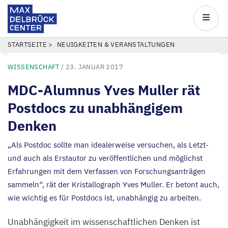
Max
Delbrück
Main
Center
navigatio
Direkt
PFADNAVIGATION
STARTSEITE
NEUIGKEITEN & VERANSTALTUNGEN
zum
WISSENSCHAFT
/ 23. JANUAR 2017
Inhalt
MDC-Alumnus Yves Muller rät
Postdocs zu unabhängigem
Denken
„
Als Postdoc sollte man idealerweise versuchen, als Letzt-
und auch als Erstautor zu veröffentlichen und möglichst
Erfahrungen mit dem Verfassen von Forschungsanträgen
sammeln“, rät der Kristallograph Yves Muller. Er betont auch,
wie wichtig es für Postdocs ist, unabhängig zu arbeiten.
Unabhängigkeit im wissenschaftlichen Denken ist