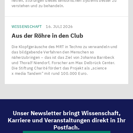
helfen, Störungen dieses sensorischen Systems besser zu
verstehen und zu behandeln.
WISSENSCHAFT
16. JULI 2026
Aus der Röhre in den Club
Die Klopfgeräusche des MRT in Techno zu verwandeln und
das bildgebende Verfahren den Menschen so
näherzubringen – das ist das Ziel von Johanna Barnbeck
und Thoralf Niendorf, Forscher am Max Delbrück Center.
Die Stiftung Charité fördert das Projekt als ​„science
x media Tandem“ mit rund 100.000 Euro.
Unser Newsletter bringt Wissenschaft,
Karriere und Veranstaltungen direkt in Ihr
Postfach.