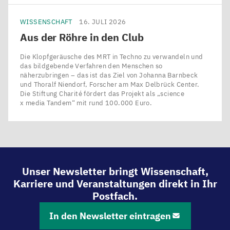
WISSENSCHAFT
16. JULI 2026
Aus der Röhre in den Club
Die Klopfgeräusche des MRT in Techno zu verwandeln und
das bildgebende Verfahren den Menschen so
näherzubringen – das ist das Ziel von Johanna Barnbeck
und Thoralf Niendorf, Forscher am Max Delbrück Center.
Die Stiftung Charité fördert das Projekt als ​„science
x media Tandem“ mit rund 100.000 Euro.
Unser Newsletter bringt Wissenschaft,
Karriere und Veranstaltungen direkt in Ihr
Postfach.
In den Newsletter eintragen