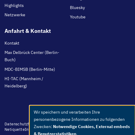
Highlights
Bluesky
Netzwerke
Youtube
Anfahrt & Kontakt
Kontakt
Max Delbrück Center (Berlin-
Buch)
MDC-BIMSB (Berlin-Mitte)
HI-TAC (Mannheim /
Heidelberg)
Wir speichern und verarbeiten Ihre
Use
personenbezogene Informationen zu folgenden
of
Footer
Datenschutzhinweis
Barrierefreiheit
Leichte Sprache
Whistleblower
Zwecken:
Notwendige Cookies, External embeds
menu
Netiquette
Intern
Impressum
personal
& Benutzerstatistiken
.