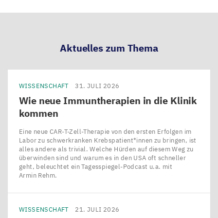
LinkedIn
Bluesky
Facebook
Email
teilen
teilen
teilen
teilen
Aktuelles zum Thema
WISSENSCHAFT
31. JULI 2026
Wie neue Immuntherapien in die Klinik
kommen
Eine neue CAR-T-Zell-Therapie von den ersten Erfolgen im
Labor zu schwerkranken Krebspatient*innen zu bringen, ist
alles andere als trivial. Welche Hürden auf diesem Weg zu
überwinden sind und warum es in den USA oft schneller
geht, beleuchtet ein Tagesspiegel-Podcast u.a. mit
Armin Rehm.
WISSENSCHAFT
21. JULI 2026