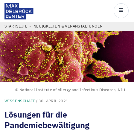
Max
Delbrück
Main
Center
navigatio
Direkt
PFADNAVIGATION
STARTSEITE
NEUIGKEITEN & VERANSTALTUNGEN
zum
Inhalt
© National Institute of Allergy and Infectious Diseases, NIH
WISSENSCHAFT
/ 30. APRIL 2021
Lösungen für die
Pandemiebewältigung