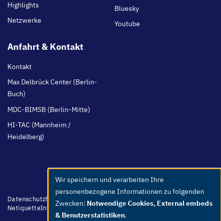
Highlights
Bluesky
Netzwerke
Youtube
Anfahrt & Kontakt
Kontakt
Max Delbrück Center (Berlin-
Buch)
MDC-BIMSB (Berlin-Mitte)
HI-TAC (Mannheim /
Heidelberg)
Wir speichern und verarbeiten Ihre
Use
personenbezogene Informationen zu folgenden
of
Footer
Datenschutzhinweis
Barrierefreiheit
Leichte Sprache
Whistleblower
Zwecken:
Notwendige Cookies, External embeds
menu
Netiquette
Intern
Impressum
personal
& Benutzerstatistiken
.
data