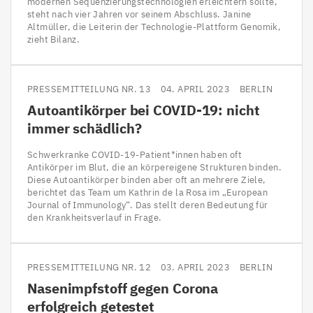
modernen Sequenzierungstechnologien erleichtern sollte,
steht nach vier Jahren vor seinem Abschluss. Janine
Altmüller, die Leiterin der Technologie-Plattform Genomik,
zieht Bilanz.
PRESSEMITTEILUNG NR. 13
04. APRIL 2023
BERLIN
Autoantikörper bei
COVID-
19
: nicht
immer schädlich?
Schwerkranke COVID-19-Patient*innen haben oft
Antikörper im Blut, die an körpereigene Strukturen binden.
Diese Autoantikörper binden aber oft an mehrere Ziele,
berichtet das Team um Kathrin de la Rosa im „European
Journal of Immunology“. Das stellt deren Bedeutung für
den Krankheitsverlauf in Frage.
PRESSEMITTEILUNG NR. 12
03. APRIL 2023
BERLIN
Nasenimpfstoff gegen Corona
erfolgreich getestet