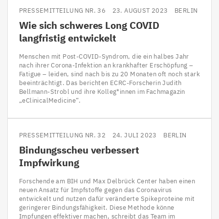
PRESSEMITTEILUNG NR. 36
23. AUGUST 2023
BERLIN
Wie sich schweres Long
COVID
langfristig entwickelt
Menschen mit Post-COVID-Syndrom, die ein halbes Jahr
nach ihrer Corona-Infektion an krankhafter Erschöpfung –
Fatigue – leiden, sind nach bis zu 20 Monaten oft noch stark
beeinträchtigt. Das berichten ECRC-Forscherin Judith
Bellmann-Strobl und ihre Kolleg*innen im Fachmagazin
„eClinicalMedicine“.
PRESSEMITTEILUNG NR. 32
24. JULI 2023
BERLIN
Bindungsscheu verbessert
Impfwirkung
Forschende am BIH und Max Delbrück Center haben einen
neuen Ansatz für Impfstoffe gegen das Coronavirus
entwickelt und nutzen dafür veränderte Spikeproteine mit
geringerer Bindungsfähigkeit. Diese Methode könne
Impfungen effektiver machen, schreibt das Team im