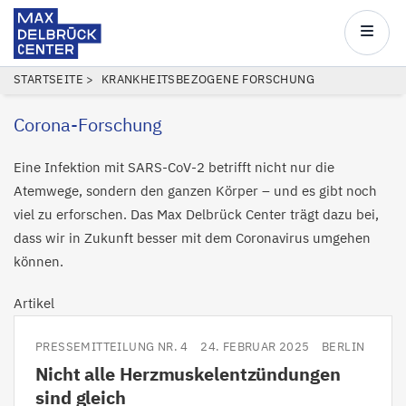
Max
Delbrück
Main
Center
navigatio
Direkt
PFADNAVIGATION
STARTSEITE
KRANKHEITSBEZOGENE FORSCHUNG
zum
Corona-Forschung
Inhalt
Eine Infektion mit SARS-CoV-2 betrifft nicht nur die
Atemwege, sondern den ganzen Körper – und es gibt noch
viel zu erforschen. Das Max Delbrück Center trägt dazu bei,
dass wir in Zukunft besser mit dem Coronavirus umgehen
können.
Artikel
PRESSEMITTEILUNG NR. 4
24. FEBRUAR 2025
BERLIN
Nicht alle Herzmuskelentzündungen
sind gleich