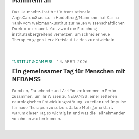
Mannheim an
Das Helmholtz-Institut für translationale
AngioCardioScience in Heidelberg/​Mannheim hat Karina
Yaniv vom Weizmann-Institut zur neuen wissenschaftlichen
Direktorin ernannt. Yaniv wird die Forschung
institutsübergreifend vernetzen, um schneller neue
Therapien gegen Herz-Kreislauf-Leiden zu entwickeln.
INSTITUT & CAMPUS
14. APRIL 2026
Ein gemeinsamer Tag für Menschen mit
NEDAMSS
Familien, Forschende und Ärzt*innen kommen in Berlin
zusammen, um ihr Wissen zu NEDAMSS, einer seltenen
neurologischen Entwicklungsstörung, zu teilen und Impulse
für neue Therapien zu setzen. Jakob Metzger erklärt,
warum dieser Tag so wichtig ist und was die Teilnehmenden
von ihm erwarten können.