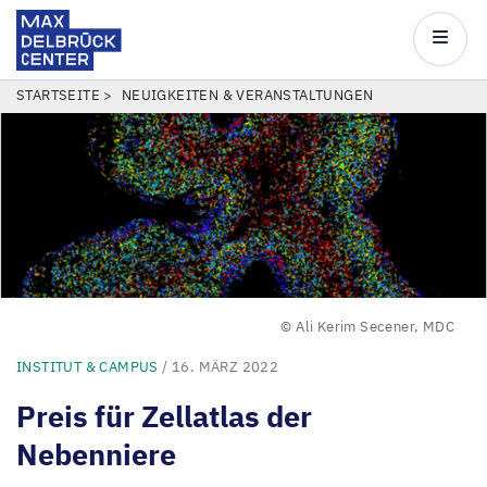
Max
Delbrück
Main
Center
navigatio
Direkt
PFADNAVIGATION
STARTSEITE
NEUIGKEITEN & VERANSTALTUNGEN
zum
Inhalt
© Ali Kerim Secener, MDC
INSTITUT & CAMPUS
/ 16. MÄRZ 2022
Preis für Zellatlas der
Nebenniere