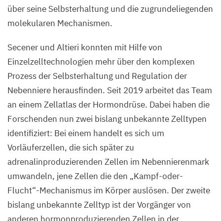
über seine Selbsterhaltung und die zugrundeliegenden
©
molekularen Mechanismen.
Ali
Secener und Altieri konnten mit Hilfe von
Kerim
Secener,
Einzelzelltechnologien mehr über den komplexen
MDC
Prozess der Selbsterhaltung und Regulation der
Nebenniere herausfinden. Seit
2019
arbeitet das Team
an einem Zellatlas der Hormondrüse. Dabei haben die
Forschenden nun zwei bislang unbekannte Zelltypen
identifiziert: Bei einem handelt es sich um
Vorläuferzellen, die sich später zu
adrenalinproduzierenden Zellen im Nebennierenmark
umwandeln, jene Zellen die den
„
Kampf-oder-
Flucht“-Mechanismus im Körper auslösen. Der zweite
bislang unbekannte Zelltyp ist der Vorgänger von
anderen hormonproduzierenden Zellen in der