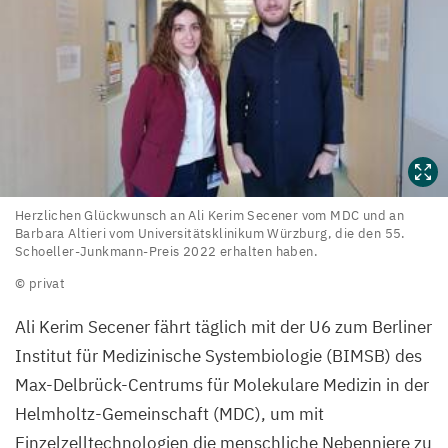
Herzlichen
Herzlichen Glückwunsch an Ali Kerim Secener vom
MDC
und an
Barbara Altieri vom Universitätsklinikum Würzburg, die den
55
.
Glückwunsch
Schoeller-Junkmann-Preis
2022
erhalten haben.
an
© privat
Ali
Kerim
Ali Kerim Secener fährt täglich mit der
U
6
zum Berliner
Secener
Institut für Medizinische Systembiologie (
BIMSB
) des
vom
Max-Delbrück-Centrums für Molekulare Medizin in der
MDC
Helmholtz-Gemeinschaft (
MDC
), um mit
und
Einzelzelltechnologien die menschliche Nebenniere zu