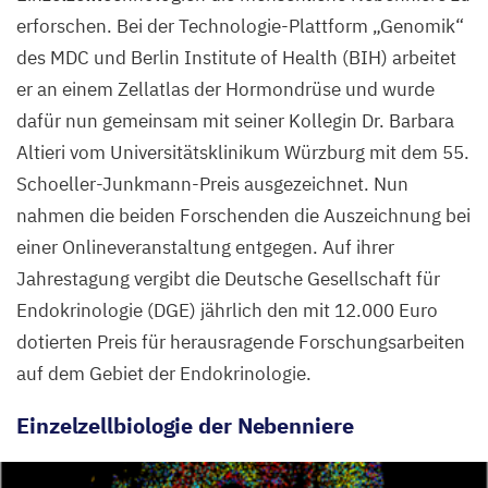
an
erforschen. Bei der Technologie-Plattform
„
Genomik“
Barbara
des
MDC
und Berlin Institute of Health (
BIH
) arbeitet
Altieri
er an einem Zellatlas der Hormondrüse und wurde
vom
dafür nun gemeinsam mit seiner Kollegin Dr. Barbara
Universitätsklinikum
Altieri vom Universitätsklinikum Würzburg mit dem
55
.
Würzburg,
Schoeller-Junkmann-Preis ausgezeichnet. Nun
die
nahmen die beiden Forschenden die Auszeichnung bei
den
einer Onlineveranstaltung entgegen. Auf ihrer
55
Jahrestagung vergibt die Deutsche Gesellschaft für
.
Schoeller-
Endokrinologie (
DGE
) jährlich den mit
12
.
000
Euro
Junkmann-
dotierten Preis für herausragende Forschungsarbeiten
Preis
auf dem Gebiet der Endokrinologie.
2022
Einzelzellbiologie der Nebenniere
erhalten
haben.