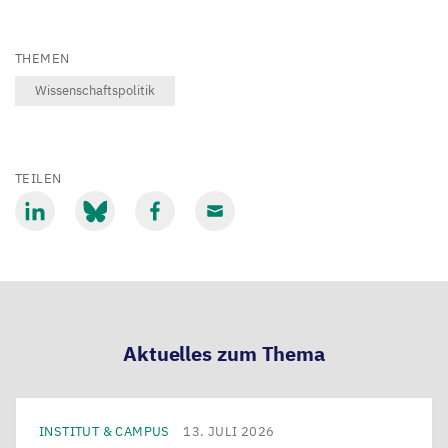
THEMEN
Wissenschaftspolitik
TEILEN
Mit
Mit
Mit
Mit
LinkedIn
Bluesky
Facebook
Email
teilen
teilen
teilen
teilen
Aktuelles zum Thema
INSTITUT & CAMPUS
13. JULI 2026