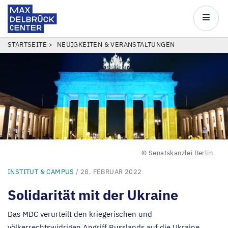
Max
Delbrück
Main
Center
navigatio
Direkt
PFADNAVIGATION
STARTSEITE
NEUIGKEITEN & VERANSTALTUNGEN
zum
Inhalt
© Senatskanzlei Berlin
INSTITUT & CAMPUS
/ 28. FEBRUAR 2022
Solidarität mit der Ukraine
Das
MDC
verurteilt den kriegerischen und
völkerrechtswidrigen Angriff Russlands auf die Ukraine.