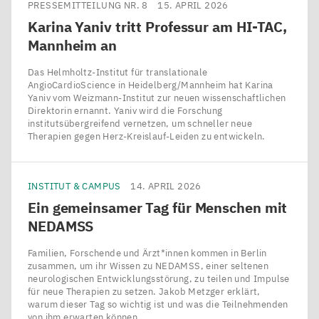
PRESSEMITTEILUNG NR. 8
15. APRIL 2026
Karina Yaniv tritt Professur am
HI-TAC
,
Mannheim an
Das Helmholtz-Institut für translationale
AngioCardioScience in Heidelberg/​Mannheim hat Karina
Yaniv vom Weizmann-Institut zur neuen wissenschaftlichen
Direktorin ernannt. Yaniv wird die Forschung
institutsübergreifend vernetzen, um schneller neue
Therapien gegen Herz-Kreislauf-Leiden zu entwickeln.
INSTITUT & CAMPUS
14. APRIL 2026
Ein gemeinsamer Tag für Menschen mit
NEDAMSS
Familien, Forschende und Ärzt*innen kommen in Berlin
zusammen, um ihr Wissen zu NEDAMSS, einer seltenen
neurologischen Entwicklungsstörung, zu teilen und Impulse
für neue Therapien zu setzen. Jakob Metzger erklärt,
warum dieser Tag so wichtig ist und was die Teilnehmenden
von ihm erwarten können.