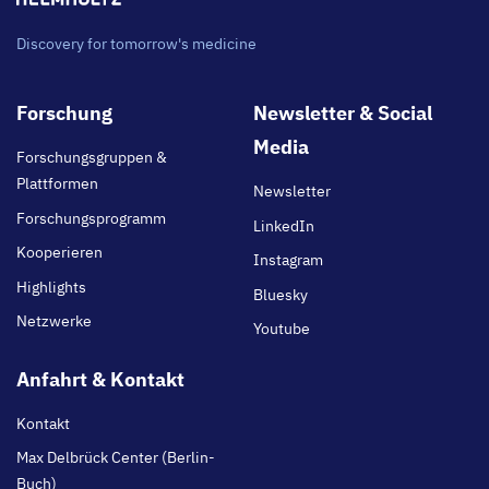
Discovery for tomorrow's medicine
Footer
Forschung
Newsletter & Social
main
Media
Forschungsgruppen &
Plattformen
Newsletter
Forschungsprogramm
LinkedIn
Kooperieren
Instagram
Highlights
Bluesky
Netzwerke
Youtube
Anfahrt & Kontakt
Kontakt
Max Delbrück Center (Berlin-
Buch)