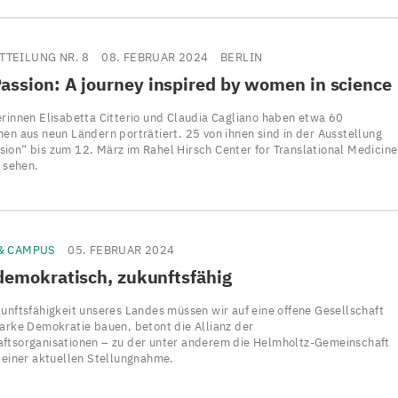
TTEILUNG NR. 8
08. FEBRUAR 2024
BERLIN
assion: A journey inspired by women in science
erinnen Elisabetta Citterio und Claudia Cagliano haben etwa 60
nen aus neun Ländern porträtiert. 25 von ihnen sind in der Ausstellung
ion“ bis zum 12. März im Rahel Hirsch Center for Translational Medicine
u sehen.
 & CAMPUS
05. FEBRUAR 2024
demokratisch, zukunftsfähig
kunftsfähigkeit unseres Landes müssen wir auf eine offene Gesellschaft
tarke Demokratie bauen, betont die Allianz der
ftsorganisationen – zu der unter anderem die Helmholtz-Gemeinschaft
n einer aktuellen Stellungnahme.