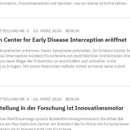
formation, Zusammenarbeit und darüber, warum kleine Schritte zählen.
TTEILUNG NR. 5
23. MÄRZ 2026
BERLIN
n Center for Early Disease Interception eröffnet
 Krankheiten erkennen, bevor Symptome entstehen: Im Einstein Center fo
ase Interception bündeln Forschende von zwölf Berliner Institutionen ihr
 um neue Wege der Prävention zu erschließen und schneller in die
zu bringen. Mit einem feierlichen Auftakt nimmt es heute seine Arbeit
TTEILUNG NR. 4
06. MÄRZ 2026
BERLIN
tellung in der Forschung ist Innovationsmotor
 des Weltfrauentags sprach Bundesforschungsministerin Dorothee Bär
uns am Max Delbrück Center am Standort Berlin-Mitte mit Forscherinnen
hstellung in Wissenschaft und Forschung.