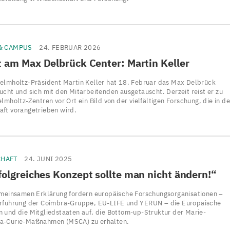
 & CAMPUS
24. FEBRUAR 2026
 am Max Delbrück Center: Martin Keller
elmholtz-Präsident Martin Keller hat 18. Februar das Max Delbrück
ucht und sich mit den Mitarbeitenden ausgetauscht. Derzeit reist er zu
lmholtz-Zentren vor Ort ein Bild von der vielfältigen Forschung, die in de
ft vorangetrieben wird.
CHAFT
24. JUNI 2025
folgreiches Konzept sollte man nicht ändern!“
emeinsamen Erklärung fordern europäische Forschungsorganisationen –
rführung der Coimbra-Gruppe, EU-LIFE und YERUN – die Europäische
 und die Mitgliedstaaten auf, die Bottom-up-Struktur der Marie-
a-Curie-Maßnahmen (MSCA) zu erhalten.