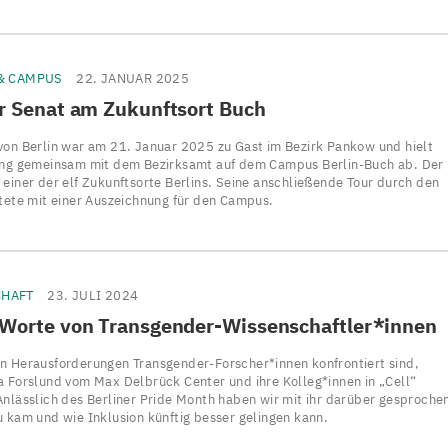
 & CAMPUS
22. JANUAR 2025
er Senat am Zukunftsort Buch
von Berlin war am 21. Januar 2025 zu Gast im Bezirk Pankow und hielt
ung gemeinsam mit dem Bezirksamt auf dem Campus Berlin-Buch ab. Der
 einer der elf Zukunftsorte Berlins. Seine anschließende Tour durch den
rtete mit einer Auszeichnung für den Campus.
CHAFT
23. JULI 2024
 Worte von Transgender-Wissenschaftler*innen
n Herausforderungen Transgender-Forscher*innen konfrontiert sind,
a Forslund vom Max Delbrück Center und ihre Kolleg*innen in „Cell“
Anlässlich des Berliner Pride Month haben wir mit ihr darüber gesproche
u kam und wie Inklusion künftig besser gelingen kann.