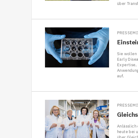
über Trans
PRESSEMI
Einstei
Sie wollen
Early Dise
Expertise,
Anwendung 
auf.
PRESSEMI
Gleichs
Anlässlich
heute bei 
über Gleic