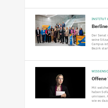
INSTITUT
Berlin
Der Senat 
seine Sitz
Campus ist
Bezirk sta
WISSENS
Offene
Mit welche
haben Sofi
umrissen. 
wie es daz