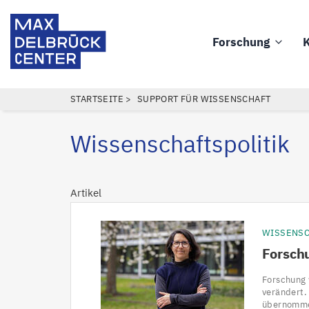
Direkt
Max
zum
Delbrück
Forschung
K
Inhalt
Main
Center
navigation
PFADNAVIGATION
STARTSEITE
SUPPORT FÜR WISSENSCHAFT
Wissenschaftspolitik
Artikel
WISSENS
Forsch
Forschung 
verändert.
übernommen