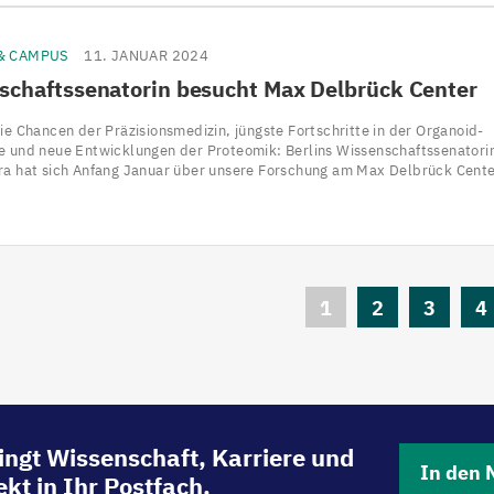
 & CAMPUS
11. JANUAR 2024
schaftssenatorin besucht Max Delbrück Center
ie Chancen der Präzisionsmedizin, jüngste Fortschritte in der Organoid-
e und neue Entwicklungen der Proteomik: Berlins Wissenschaftssenatori
ra hat sich Anfang Januar über unsere Forschung am Max Delbrück Cent
Aktuelle
1
Seite
2
Seite
3
Se
4
Seite
ingt Wissenschaft, Karriere und
In den 
kt in Ihr Postfach.