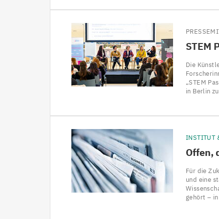
PRESSEMI
STEM
P
Die Künstl
Forscherin
„STEM Pass
in Berlin z
INSTITUT
Offen, 
Für die Zu
und eine s
Wissenscha
gehört – i