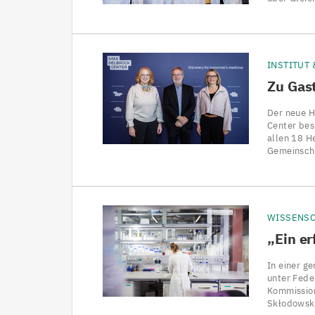
INSTITUT
Zu Gast
Der neue H
Center bes
allen 18 He
Gemeinscha
WISSENS
„
Ein er
In einer g
unter Fede
Kommission
Skłodowsk