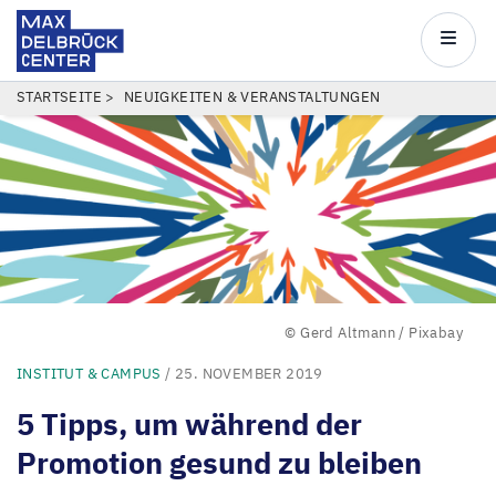
Max
Delbrück
Main
Center
navigatio
Direkt
PFADNAVIGATION
STARTSEITE
NEUIGKEITEN & VERANSTALTUNGEN
zum
Inhalt
© Gerd Altmann / Pixabay
INSTITUT & CAMPUS
/ 25. NOVEMBER 2019
5
Tipps, um während der
Promotion gesund zu bleiben