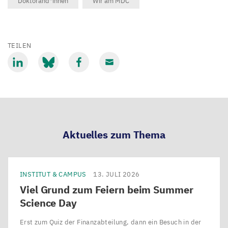
Doktorand*innen
Wir am MDC
TEILEN
Mit
Mit
Mit
Mit
LinkedIn
Bluesky
Facebook
Email
teilen
teilen
teilen
teilen
Aktuelles zum Thema
INSTITUT & CAMPUS
13. JULI 2026
Viel Grund zum Feiern beim Summer
Science Day
Erst zum Quiz der Finanzabteilung, dann ein Besuch in der