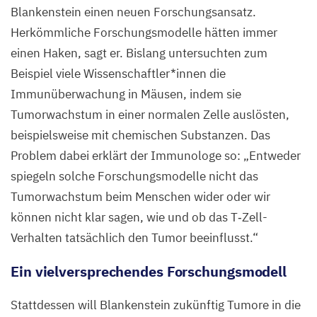
aus
Blankenstein einen neuen Forschungsansatz.
Krebszellen
Herkömmliche Forschungsmodelle hätten immer
(rot),
einen Haken, sagt er. Bislang untersuchten zum
sondern
Beispiel viele Wissenschaftler*innen die
auch
Immunüberwachung in Mäusen, indem sie
aus
Tumorwachstum in einer normalen Zelle auslösten,
Stromazellen
beispielsweise mit chemischen Substanzen. Das
einschließlich
Problem dabei erklärt der Immunologe so:
„
Entweder
Immunzellen
spiegeln solche Forschungsmodelle nicht das
(grün).
Tumorwachstum beim Menschen wider oder wir
können nicht klar sagen, wie und ob das T‑Zell-
©
Verhalten tatsächlich den Tumor beeinflusst.“
Blankenstein
Lab,
MDC
Ein vielversprechendes Forschungsmodell
Stattdessen will Blankenstein zukünftig Tumore in die