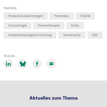
THEMEN
Preise & Auszeichnungen
Personalia
Charité
Immunologie
Immuntherapie
Krebs
Krankheitsbezogene Forschung
Tierversuche
ERC
TEILEN
Mit
Mit
Mit
Mit
LinkedIn
Bluesky
Facebook
Email
teilen
teilen
teilen
teilen
Aktuelles zum Thema