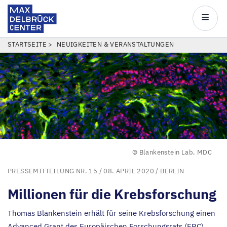
Max
Delbrück
Main
Center
navigatio
Direkt
PFADNAVIGATION
STARTSEITE
NEUIGKEITEN & VERANSTALTUNGEN
zum
Inhalt
© Blankenstein Lab, MDC
PRESSEMITTEILUNG NR. 15
/ 08. APRIL 2020 /
BERLIN
Millionen für die Krebsforschung
Thomas Blankenstein erhält für seine Krebsforschung einen
Advanced Grant des Europäischen Forschungsrats (
ERC
).