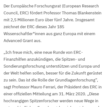
©
Der Europäische Forschungsrat (European Research
David
Council,
ERC
) fördert Professor Thomas Blankenstein
Ausserhofer,
mit
2
,
5
Millionen Euro über fünf Jahre. Insgesamt
MDC
zeichnet der
ERC
dieses Jahr
185
Wissenschaftler*innen aus ganz Europa mit einem
Advanced Grant aus.
„
Ich freue mich, eine neue Runde von ERC-
Finanzhilfen anzukündigen, die Spitzen- und
Sondierungsforschung unterstützen und Europa und
der Welt helfen sollen, besser für die Zukunft gerüstet
zu sein. Das ist die Rolle der Grundlagenforschung“,
sagt Professor Mauro Ferrari, der Präsident des
ERC
in
einer offiziellen Mitteilung am
31
. März
2020
.
„
Diese
hochrangigen Spitzenforscher werden neue Wege in