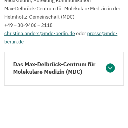
Redakteurin, Abteilung Kommunikation
Max-Delbrück-Centrum für Molekulare Medizin in der
Helmholtz-Gemeinschaft (
MDC
)
+
49
–
30
-
9406
–
2118
christina.​anders@​mdc-​berlin.​de
oder
presse@​mdc-​
berlin.​de
Das Max-Delbrück-Centrum für
Molekulare Medizin (MDC)