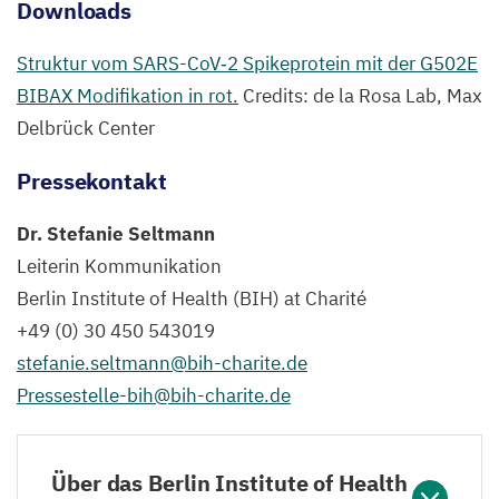
Downloads
Struktur vom SARS-CoV‑
2
Spikeprotein mit der
G
502
E
BIBAX
Modifikation in rot.
Credits: de la Rosa Lab, Max
Delbrück Center
Pressekontakt
Dr. Stefanie Seltmann
Leiterin Kommunikation
Berlin Institute of Health (
BIH
) at Charité
+
49
(
0
)
30
450
543019
stefanie.​seltmann@​bih-​charite.​de
Pressestelle-​bih@​bih-​charite.​de
Über das Berlin Institute of Health