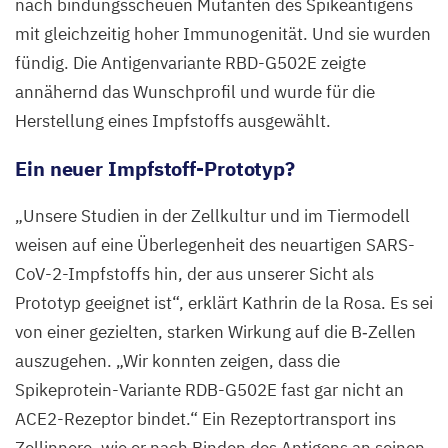
nach bindungsscheuen Mutanten des Spikeantigens
mit gleichzeitig hoher Immunogenität. Und sie wurden
fündig. Die Antigenvariante
RBD-G
502
E
zeigte
annähernd das Wunschprofil und wurde für die
Herstellung eines Impfstoffs ausgewählt.
Ein neuer Impfstoff-Prototyp?
„
Unsere Studien in der Zellkultur und im Tiermodell
weisen auf eine Überlegenheit des neuartigen SARS-
CoV-
2
-Impfstoffs hin, der aus unserer Sicht als
Prototyp geeignet ist“, erklärt Kathrin de la Rosa. Es sei
von einer gezielten, starken Wirkung auf die B‑Zellen
auszugehen.
„
Wir konnten zeigen, dass die
Spikeprotein-Variante
RDB-G
502
E
fast gar nicht an
ACE
2
-Rezeptor bindet.“ Ein Rezeptortransport ins