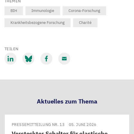
THEMEN
BIH
Immunologie
Corona-Forschung
Krankheitsbezogene Forschung
Charité
TEILEN
Mit
Mit
Mit
Mit
LinkedIn
Bluesky
Facebook
Email
teilen
teilen
teilen
teilen
Aktuelles zum Thema
PRESSEMITTEILUNG NR. 13
05. JUNI 2026
Versteckter Schalter für elastische