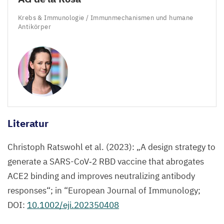
Krebs
&
Immunologie / Immunmechanismen und humane
Antikörper
Literatur
Christoph Ratswohl et al. (
2023
):
„
A design strategy to
generate a SARS-CoV‑
2
RBD
vaccine that abrogates
ACE
2
binding and improves neutralizing antibody
responses“; in
“
European Journal of Immunology;
DOI
:
10
.
1002
/eji.
202350408