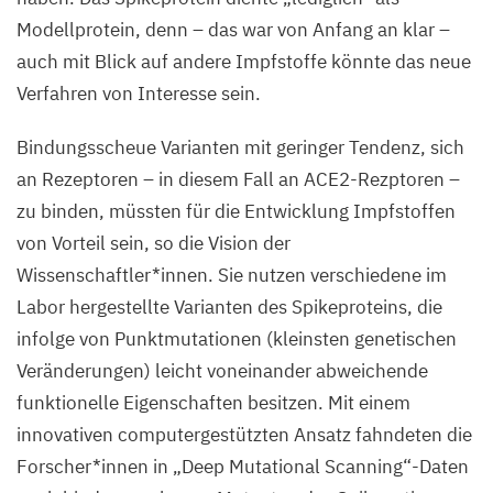
in rot.
Modellprotein, denn – das war von Anfang an klar –
auch mit Blick auf andere Impfstoffe könnte das neue
©
Verfahren von Interesse sein.
AG
de
Bindungsscheue Varianten mit geringer Tendenz, sich
la
an Rezeptoren – in diesem Fall an ACE
2
-Rezptoren –
Rosa,
zu binden, müssten für die Entwicklung Impfstoffen
Max
Delbrück
von Vorteil sein, so die Vision der
Center
Wissenschaftler*innen. Sie nutzen verschiedene im
Labor hergestellte Varianten des Spikeproteins, die
infolge von Punktmutationen (kleinsten genetischen
Veränderungen) leicht voneinander abweichende
funktionelle Eigenschaften besitzen. Mit einem
innovativen computergestützten Ansatz fahndeten die
Forscher*innen in
„
Deep Mutational Scanning“-Daten