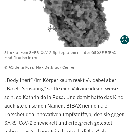
Struktur
Struktur vom SARS-CoV‑
2
Spikeprotein mit der
G
502
E
BIBAX
Modifikation in rot.
vom
©
AG
de la Rosa, Max Delbrück Center
SARS-
CoV‑
2
„
Body Inert“ (im Körper kaum reaktiv), dabei aber
Spikeprotein
„
B‑cell Activating“ sollte eine Vakzine idealerweise
mit
sein, so Kathrin de la Rosa. Und damit hatte das Kind
der
auch gleich seinen Namen:
BIBAX
nennen die
G
502
E
Forscher den innovativen Impfstofftyp, den sie gegen
BIBAX
SARS-CoV‑
2
entwickelt und erfolgreich getestet
Modifikation
haben. Das Spikeprotein diente
„
lediglich“ als