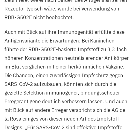
Zellinnere, wie er nach Binden des Antigens an seinen
Rezeptor typisch wäre, wurde bei Verwendung von
RDB-G
502
E
nicht beobachtet.
Auch mit Blick auf ihre Immunogenität erfüllte diese
Antigenvariante die Erwartungen: Bei Kaninchen
führte der RDB-G
502
E-basierte Impfstoff zu
3
,
3
‑fach
höheren Konzentrationen neutralisierender Antikörper
im Blut verglichen mit einer herkömmlichen Vakzine.
Die Chancen, einen zuverlässigen Impfschutz gegen
SARS-CoV‑
2
aufzubauen, könnten sich durch die
gezielte Selektion immunogener, bindungsscheuer
Erregerantigene deutlich verbessern lassen. Und auch
mit Blick auf andere Erreger verspricht sich die
AG
de
la Rosa einiges von dieser neuen Art des Impfstoff-
Designs.
„
Für SARS-CoV‑
2
sind effektive Impfstoffe