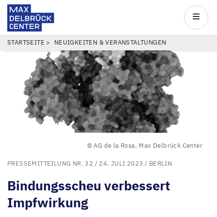
Max
Delbrück
Main
Center
navigatio
Direkt
PFADNAVIGATION
STARTSEITE
NEUIGKEITEN & VERANSTALTUNGEN
zum
Inhalt
© AG de la Rosa, Max Delbrück Center
PRESSEMITTEILUNG NR. 32
/ 24. JULI 2023 /
BERLIN
Bindungsscheu verbessert
Impfwirkung