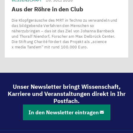
WISSENSCHAFT
16. JULI 2026
Aus der Röhre in den Club
Die Klopfgeräusche des MRT in Techno zu verwandeln und
das bildgebende Verfahren den Menschen so
näherzubringen – das ist das Ziel von Johanna Barnbeck
und Thoralf Niendorf, Forscher am Max Delbrück Center.
Die Stiftung Charité fördert das Projekt als ​„science
x media Tandem“ mit rund 100.000 Euro.
Unser Newsletter bringt Wissenschaft,
Karriere und Veranstaltungen direkt in Ihr
Postfach.
In den Newsletter eintragen