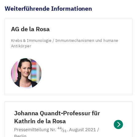
Weiterführende Informationen
AG
de la Rosa
Krebs
&
Immunologie / Immunmechanismen und humane
Antikörper
Johanna Quandt-Professur für
Kathrin de la Rosa
44
Pressemitteilung Nr.
⁄
. August
2021
/
31
Berlin