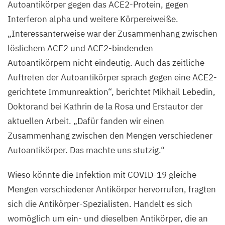
Autoantikörper gegen das ACE
2
-Protein, gegen
Rosa
Interferon alpha und weitere Körpereiweiße.
im
„
Interessanterweise war der Zusammenhang zwischen
Labor
löslichem
ACE
2
und ACE
2
-bindenden
am
MDC
.
Autoantikörpern nicht eindeutig. Auch das zeitliche
©
Auftreten der Autoantikörper sprach gegen eine ACE
2
-
Felix
gerichtete Immunreaktion“, berichtet Mikhail Lebedin,
Petermann,
Doktorand bei Kathrin de la Rosa und Erstautor der
MDC
aktuellen Arbeit.
„
Dafür fanden wir einen
Zusammenhang zwischen den Mengen verschiedener
Autoantikörper. Das machte uns stutzig.“
Wieso könnte die Infektion mit
COVID-
19
gleiche
Mengen verschiedener Antikörper hervorrufen, fragten
sich die Antikörper-Spezialisten. Handelt es sich
womöglich um ein- und dieselben Antikörper, die an