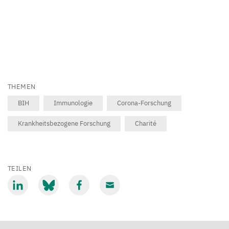
THEMEN
BIH
Immunologie
Corona-Forschung
Krankheitsbezogene Forschung
Charité
TEILEN
Mit
Mit
Mit
Mit
LinkedIn
Bluesky
Facebook
Email
teilen
teilen
teilen
teilen