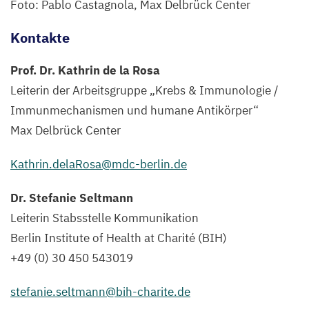
Foto: Pablo Castagnola, Max Delbrück Center
Kontakte
Prof. Dr. Kathrin de la Rosa
Leiterin der Arbeitsgruppe
„
Krebs
&
Immunologie /
Immunmechanismen und humane Antikörper“
Max Delbrück Center
Kathrin.​delaRosa@​mdc-​berlin.​de
Dr. Stefanie Seltmann
Leiterin Stabsstelle Kommunikation
Berlin Institute of Health at Charité (
BIH
)
+
49
(
0
)
30
450
543019
stefanie.​seltmann@​bih-​charite.​de