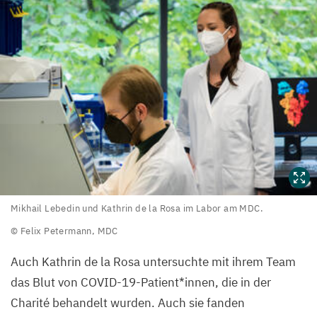
Mikhail
Mikhail Lebedin und Kathrin de la Rosa
im Labor am
MDC
.
Lebedin
© Felix Petermann,
MDC
und
Auch Kathrin de la Rosa untersuchte mit ihrem Team
Kathrin
das Blut von COVID-
19
-Patient*innen, die in der
de
Charité behandelt wurden. Auch sie fanden
la