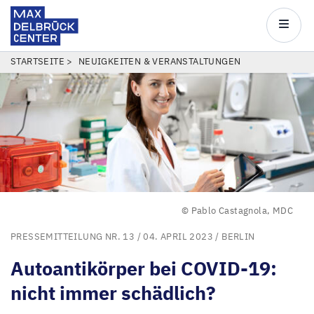
Max
Delbrück
Main
Center
navigatio
Direkt
PFADNAVIGATION
STARTSEITE
NEUIGKEITEN & VERANSTALTUNGEN
zum
Inhalt
© Pablo Castagnola, MDC
PRESSEMITTEILUNG NR. 13
/ 04. APRIL 2023 /
BERLIN
Autoantikörper bei
COVID-
19
:
nicht immer schädlich?