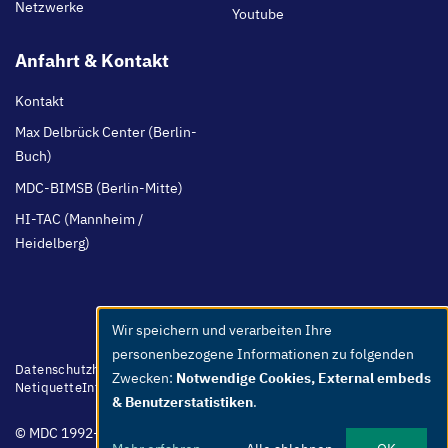
Netzwerke
Youtube
Anfahrt & Kontakt
Kontakt
Max Delbrück Center (Berlin-
Buch)
MDC-BIMSB (Berlin-Mitte)
HI-TAC (Mannheim /
Heidelberg)
Wir speichern und verarbeiten Ihre
Use
personenbezogene Informationen zu folgenden
of
Footer
Datenschutzhinweis
Barrierefreiheit
Leichte Sprache
Whistleblower
Zwecken:
Notwendige Cookies, External embeds
menu
Netiquette
Intern
Impressum
personal
& Benutzerstatistiken
.
data
© MDC 1992-2026
and