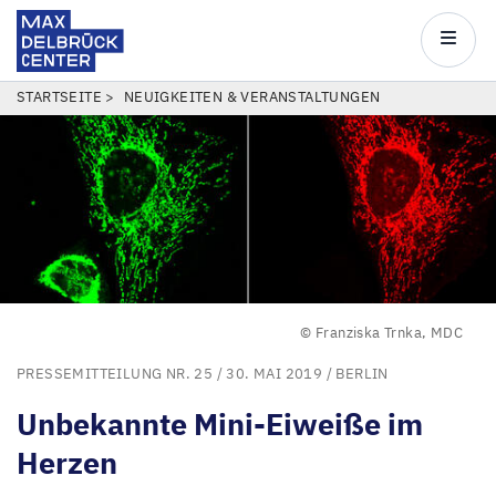
Max
Delbrück
Main
Center
navigatio
Direkt
PFADNAVIGATION
STARTSEITE
NEUIGKEITEN & VERANSTALTUNGEN
zum
Inhalt
© Franziska Trnka, MDC
PRESSEMITTEILUNG NR. 25
/ 30. MAI 2019 /
BERLIN
Unbekannte Mini-Eiweiße im
Herzen