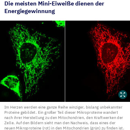
Die meisten Mini-Eiweiße dienen der
Energiegewinnung
Im
Im Herzen werden eine ganze Reihe winziger, bislang unbekannter
Proteine gebildet. Ein großer Teil dieser Mikroproteine wandert
Herzen werden eine
nach ihrer Herstellung zu den Mitochondrien, den Kraftwerken der
ganze
Zelle. Auf den Bildern sieht man den Nachweis, dass eines der
neuen Mikroproteine (rot) in den Mitochondrien (grün) zu finden ist.