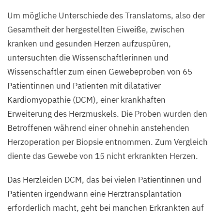
Kraftwerken
Um mögliche Unterschiede des Translatoms, also der
der
Gesamtheit der hergestellten Eiweiße, zwischen
Zelle.
kranken und gesunden Herzen aufzuspüren,
Auf
untersuchten die Wissenschaftlerinnen und
den
Wissenschaftler zum einen Gewebeproben von
65
Bildern
Patientinnen und Patienten mit dilatativer
sieht
Kardiomyopathie (
DCM
), einer krankhaften
man
Erweiterung des Herzmuskels. Die Proben wurden den
den
Betroffenen während einer ohnehin anstehenden
Nachweis,
Herzoperation per Biopsie entnommen. Zum Vergleich
dass
diente das Gewebe von
15
nicht erkrankten Herzen.
eines
der
Das Herzleiden
DCM
, das bei vielen Patientinnen und
neuen
Patienten irgendwann eine Herztransplantation
Mikroproteine
erforderlich macht, geht bei manchen Erkrankten auf