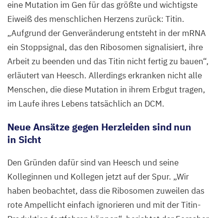
(rot)
eine Mutation im Gen für das größte und wichtigste
in
Eiweiß des menschlichen Herzens zurück: Titin.
den
„
Aufgrund der Genveränderung entsteht in der mRNA
Mitochondrien
ein Stoppsignal, das den Ribosomen signalisiert, ihre
(grün)
Arbeit zu beenden und das Titin nicht fertig zu bauen“,
zu
erläutert van Heesch. Allerdings erkranken nicht alle
finden
Menschen, die diese Mutation in ihrem Erbgut tragen,
ist.
im Laufe ihres Lebens tatsächlich an
DCM
.
Der
Neue Ansätze gegen Herzleiden sind nun
gelbe
in Sicht
Bereich
auf
Den Gründen dafür sind van Heesch und seine
dem
Kolleginnen und Kollegen jetzt auf der Spur.
„
Wir
dritten
haben beobachtet, dass die Ribosomen zuweilen das
Bild
rote Ampellicht einfach ignorieren und mit der Titin-
zeigt, dass