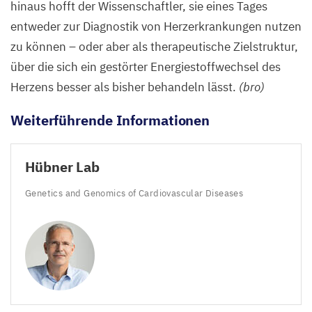
hinaus hofft der Wissenschaftler, sie eines Tages
Mikroprotein
entweder zur Diagnostik von Herzerkrankungen nutzen
somit
zu können – oder aber als therapeutische Zielstruktur,
in
über die sich ein gestörter Energiestoffwechsel des
den
Herzens besser als bisher behandeln lässt.
(bro)
Mitochondrien
befindet.
Weiterführende Informationen
In
blau
Hübner Lab
ist
der
Genetics and Genomics of Cardiovascular Diseases
Zellkern
zu sehen.
©
Franziska
Trnka,