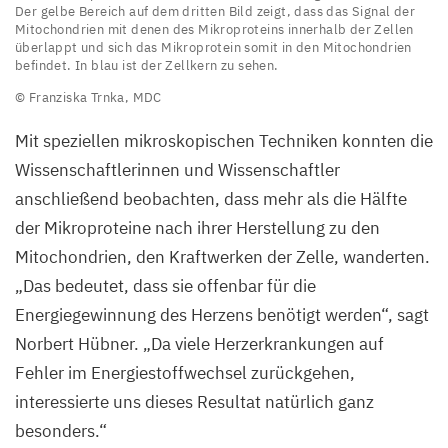
Reihe
Der gelbe Bereich auf dem dritten Bild zeigt, dass das Signal der
Mitochondrien mit denen des Mikroproteins innerhalb der Zellen
winziger,
überlappt und sich das Mikroprotein somit in den Mitochondrien
bislang
befindet. In blau ist der Zellkern zu sehen.
unbekannter
© Franziska Trnka,
MDC
Proteine gebildet. Ein
Mit speziellen mikroskopischen Techniken konnten die
großer
Wissenschaftlerinnen und Wissenschaftler
Teil dieser
anschließend beobachten, dass mehr als die Hälfte
Mikroproteine
der Mikroproteine nach ihrer Herstellung zu den
wandert
Mitochondrien, den Kraftwerken der Zelle, wanderten.
nach
„
Das bedeutet, dass sie offenbar für die
ihrer
Energiegewinnung des Herzens benötigt werden“, sagt
Herstellung
Norbert Hübner.
„
Da viele Herzerkrankungen auf
zu
Fehler im Energiestoffwechsel zurückgehen,
den
interessierte uns dieses Resultat natürlich ganz
Mitochondrien,
besonders.“
den