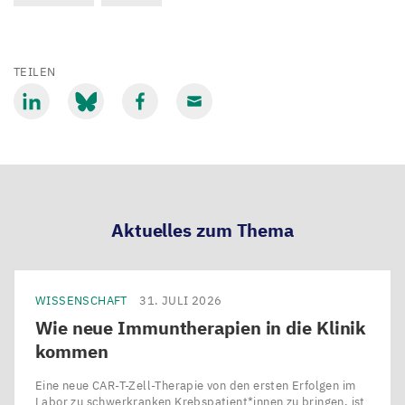
TEILEN
Mit
Mit
Mit
Mit
LinkedIn
Bluesky
Facebook
Email
teilen
teilen
teilen
teilen
Aktuelles zum Thema
WISSENSCHAFT
31. JULI 2026
Wie neue Immuntherapien in die Klinik
kommen
Eine neue CAR-T-Zell-Therapie von den ersten Erfolgen im
Labor zu schwerkranken Krebspatient*innen zu bringen, ist