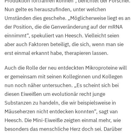
Produktion fortfahren können“, berichtet der Forscher.
das
Nun gelte es herauszufinden, unter welchen
Signal
Umständen dies geschehe.
„
Möglicherweise liegt es an
der
der Position, die die Genveränderung auf der mRNA
Mitochondrien
einnimmt“, spekuliert van Heesch. Vielleicht seien
mit
aber auch Faktoren beteiligt, die sich, wenn man sie
denen
erst einmal erkannt habe, therapieren lassen.
des
Auch die Rolle der neu entdeckten Mikroproteine will
Mikroproteins
er gemeinsam mit seinen Kolleginnen und Kollegen
innerhalb
nun noch näher untersuchen.
„
Es scheint sich bei
der
diesen Eiweißen um evolutionär recht junge
Zellen
Substanzen zu handeln, die wir beispielsweise in
überlappt
Mäuseherzen nicht entdecken konnten“, sagt van
und
Heesch. Die Mini-Eiweiße zeigten einmal mehr, wie
sich
besonders das menschliche Herz doch sei. Darüber
das