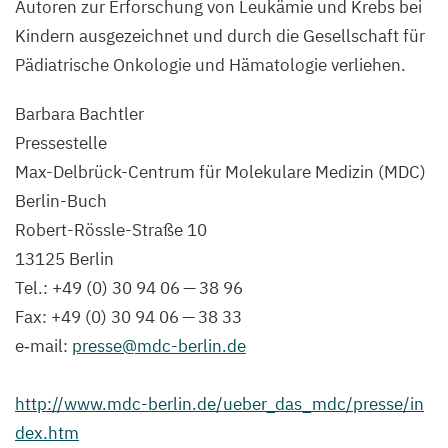
Autoren zur Erforschung von Leukämie und Krebs bei
Kindern ausgezeichnet und durch die Gesellschaft für
Pädiatrische Onkologie und Hämatologie verliehen.
Barbara Bachtler
Pressestelle
Max-Delbrück-Centrum für Molekulare Medizin (
MDC
)
Berlin-Buch
Robert-Rössle-Straße
10
13125
Berlin
Tel.: +
49
(
0
)
30
94
06
—
38
96
Fax: +
49
(
0
)
30
94
06
—
38
33
e‑mail:
presse@​mdc-​berlin.​de
http://​www​.mdc​-berlin​.de/​u​e​b​e​r​_​d​a​s​_​m​d​c​/​p​r​e​s​s​e​/​i​n​
d​e​x.htm