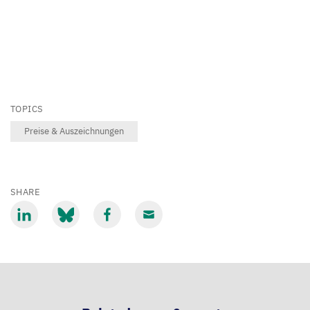
TOPICS
Preise & Auszeichnungen
SHARE
Share
Share
Share
Share
via
via
via
via
LinkedIn
Bluesky
Facebook
Email