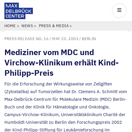
Max
Delbrück
Main
Center
navigatio
Skip
BREADCRUMB
HOME
NEWS
PRESS & MEDIA
to
PRESS RELEASE NO. 16
/ MAY 23, 2003 /
BERLIN
main
content
Mediziner vom
MDC
und
Virchow-Klinikum erhält Kind-
Philipp-Preis
Für die Erforschung der Wirkungsweise von Zellgiften
(Zytostatika) auf Tumorzellen hat Dr. Clemens A. Schmitt vom
Max-Delbrück-Centrum für Molekulare Medizin (
MDC
) Berlin-
Buch und der Klinik für Hämatologie und Onkologie,
Campus-Virchow-Klinikum, Universitätsklinikum Charité der
Humboldt-Universität zu Berlin den Forschungspreis
2002
der Kind-Philipp-Stiftung für Leukämieforschung im