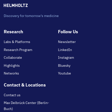
Discovery for tomorrow's medicine
Footer
Research
Follow Us
main
Labs & Platforms
Newsletter
Research Program
LinkedIn
Collaborate
Instagram
Highlights
Bluesky
Networks
Youtube
Contact & Locations
Contact us
Max Delbrück Center (Berlin-
Buch)