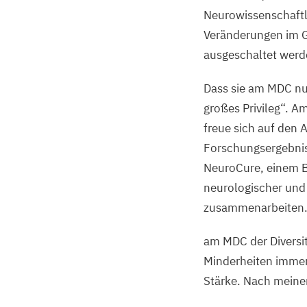
Neurowissenschaftle
Veränderungen im G
ausgeschaltet werd
Dass sie am
MDC
nu
großes Privileg“. A
freue sich auf den
Forschungsergebnis
NeuroCure, einem Be
neurologischer und
zusammenarbeiten. N
am
MDC
der Divers
Minderheiten immer n
Stärke. Nach meine