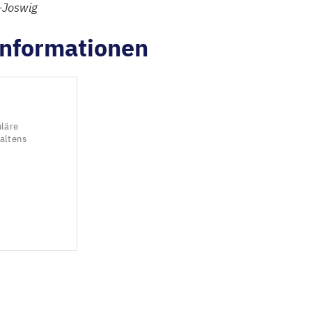
-Joswig
Informationen
uläre
haltens