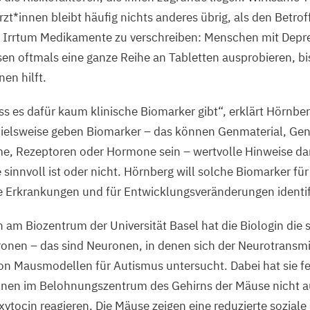
rzt*innen bleibt häufig nichts anderes übrig, als den Betr
d Irrtum Medikamente zu verschreiben: Menschen mit Depr
en oftmals eine ganze Reihe an Tabletten ausprobieren, b
nen hilft.
ass es dafür kaum klinische Biomarker gibt“, erklärt Hörnber
pielsweise geben Biomarker – das können Genmaterial, Ge
e, Rezeptoren oder Hormone sein – wertvolle Hinweise dar
sinnvoll ist oder nicht. Hörnberg will solche Biomarker für
e Erkrankungen und für Entwicklungsveränderungen identif
 am Biozentrum der Universität Basel hat die Biologin die
nen – das sind Neuronen, in denen sich der Neurotransmi
on Mausmodellen für Autismus untersucht. Dabei hat sie fes
en im Belohnungszentrum des Gehirns der Mäuse nicht a
ocin reagieren. Die Mäuse zeigen eine reduzierte soziale