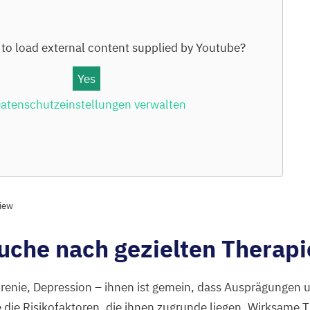
to load external content supplied by
Youtube
?
Yes
atenschutzeinstellungen verwalten
view
uche nach gezielten Therap
renie, Depression – ihnen ist gemein, dass Ausprägungen
ie die Risikofaktoren, die ihnen zugrunde liegen. Wirksame 