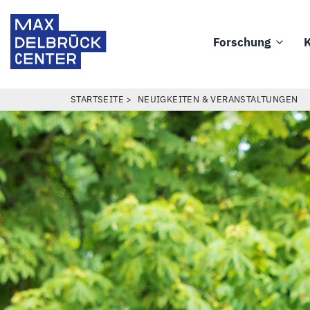
Direkt
Max
zum
Delbrück
Forschung
K
Inhalt
Main
Center
navigation
PFADNAVIGATION
STARTSEITE
NEUIGKEITEN & VERANSTALTUNGEN