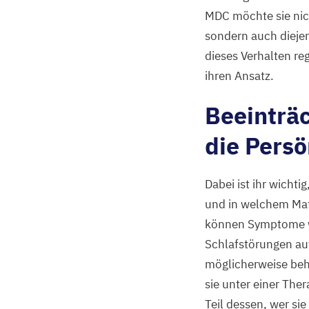
MDC
möchte sie nic
sondern auch diejen
dieses Verhalten re
ihren Ansatz.
Beeinträ
die Persö
Dabei ist ihr wicht
und in welchem Maß 
können Symptome w
Schlafstörungen auf
möglicherweise beh
sie unter einer Th
Teil dessen, wer si