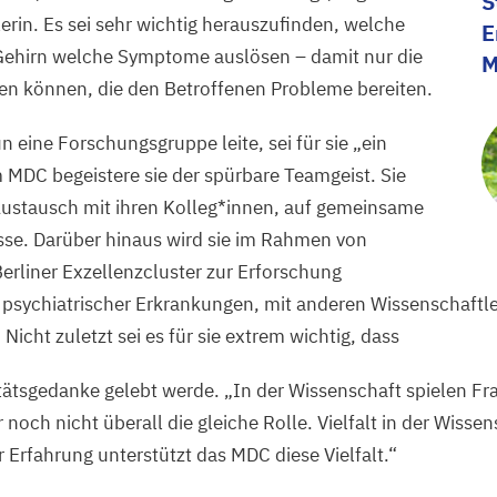
S
rin. Es sei sehr wichtig herauszufinden, welche
E
ehirn welche Symptome auslösen – damit nur die
en können, die den Betroffenen Probleme bereiten.
n eine Forschungsgruppe leite, sei für sie
„
ein
m
MDC
begeistere sie der spürbare Teamgeist. Sie
 Austausch mit ihren Kolleg*innen, auf gemeinsame
se. Darüber hinaus wird sie im Rahmen von
rliner Exzellenzcluster zur Erforschung
 psychiatrischer Erkrankungen, mit anderen Wissenschaftl
icht zuletzt sei es für sie extrem wichtig, dass
itätsgedanke gelebt werde.
„
In der Wissenschaft spielen F
och nicht überall die gleiche Rolle. Vielfalt in der Wissens
r Erfahrung unterstützt das
MDC
diese Vielfalt.“