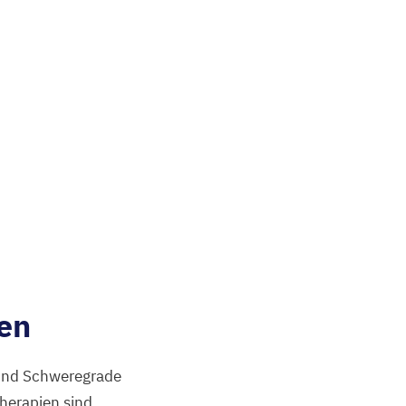
ien
 und Schweregrade
Therapien sind