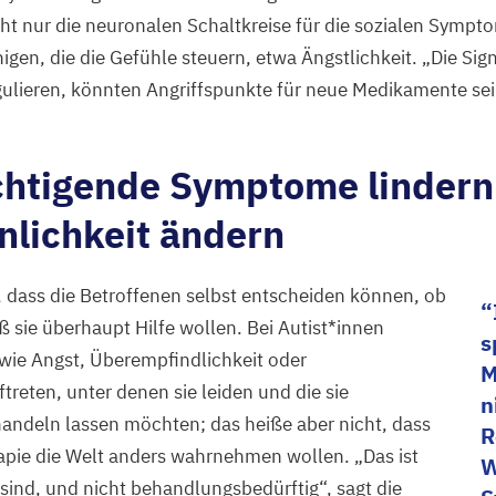
ht nur die neuronalen Schaltkreise für die sozialen Sympt
igen, die die Gefühle steuern, etwa Ängstlichkeit.
„
Die Sig
gulieren, könnten Angriffspunkte für neue Medikamente sei
chtigende Symptome lindern 
nlichkeit ändern
ig, dass die Betroffenen selbst entscheiden können, ob
sie überhaupt Hilfe wollen. Bei Autist*innen
s
ie Angst, Überempfindlichkeit oder
M
treten, unter denen sie leiden und die sie
n
andeln lassen möchten; das heiße aber nicht, dass
R
erapie die Welt anders wahrnehmen wollen.
„
Das ist
W
e sind, und nicht behandlungsbedürftig“, sagt die