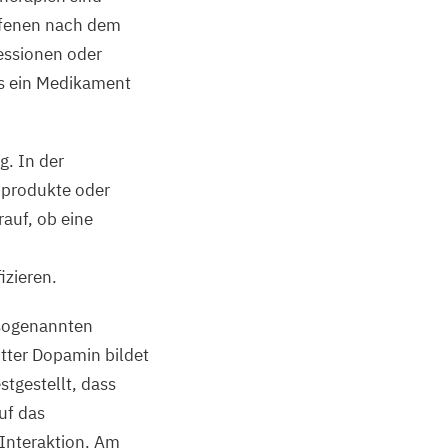
offenen nach dem
essionen oder
is ein Medikament
g. In der
nprodukte oder
auf, ob eine
izieren.
 sogenannten
tter Dopamin bildet
tgestellt, dass
uf das
 Interaktion. Am