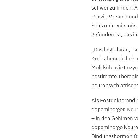
schwer zu finden. Ä
Prinzip Versuch un
Schizophrenie müss
gefunden ist, das ih
„
Das liegt daran, d
Krebstherapie beis
Moleküle wie Enzym
bestimmte Therapie 
neuropsychiatrisch
Als Postdoktorandin
dopaminergen Neuro
– in den Gehirnen v
dopaminerge Neuron
Bindungshormon Oxyt