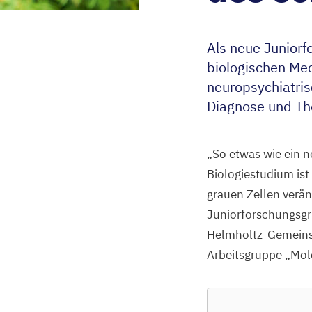
Als neue Junior
biologischen Mec
neuropsychiatris
Diagnose und Th
„
So etwas wie ein n
Biologiestudium ist
grauen Zellen verä
Juniorforschungsgr
Helmholtz-Gemeins
Arbeitsgruppe
„
Mol