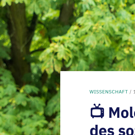
WISSENSCHAFT
/ 
📺 Mo
des so