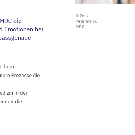
© Felix
MDC
die
Petermann,
MDC
nd Emotionen bei
e passgenaue
t ihrem
lare Prozesse die
dizin in der
ember die