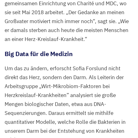
gemeinsamen Einrichtung von Charité und
MDC
, wo
und
sie seit Mai
2018
arbeitet.
„
Der Gedanke an meinen
Biochemie.
Großvater motiviert mich immer noch“, sagt sie.
„
Wie
er damals sterben auch heute die meisten Menschen
©
an einer Herz-Kreislauf-Krankheit.“
Pablo
Castagnola
Big Data für die Medizin
/
MDC
Um das zu ändern, erforscht Sofia Forslund nicht
direkt das Herz, sondern den Darm. Als Leiterin der
Arbeitsgruppe
„
Wirt-Mikrobiom-Faktoren bei
Herzkreislauf-Krankheiten” analysiert sie große
Mengen biologischer Daten, etwa aus DNA-
Sequenzierungen. Daraus ermittelt sie mithilfe
quantitativer Modelle, welche Rolle die Bakterien in
unserem Darm bei der Entstehung von Krankheiten