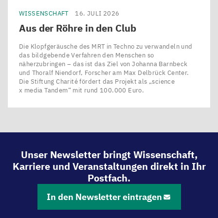
WISSENSCHAFT
16. JULI 2026
Aus der Röhre in den Club
Die Klopfgeräusche des MRT in Techno zu verwandeln und
das bildgebende Verfahren den Menschen so
näherzubringen – das ist das Ziel von Johanna Barnbeck
und Thoralf Niendorf, Forscher am Max Delbrück Center.
Die Stiftung Charité fördert das Projekt als ​„science
x media Tandem“ mit rund 100.000 Euro.
Unser Newsletter bringt Wissenschaft,
Karriere und Veranstaltungen direkt in Ihr
Postfach.
In den Newsletter eintragen