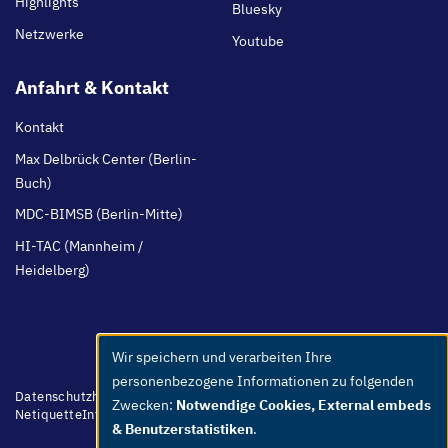
Highlights
Bluesky
Netzwerke
Youtube
Anfahrt & Kontakt
Kontakt
Max Delbrück Center (Berlin-
Buch)
MDC-BIMSB (Berlin-Mitte)
HI-TAC (Mannheim /
Heidelberg)
Wir speichern und verarbeiten Ihre
Use
personenbezogene Informationen zu folgenden
of
Footer
Datenschutzhinweis
Barrierefreiheit
Leichte Sprache
Whistleblower
Zwecken:
Notwendige Cookies, External embeds
menu
Netiquette
Intern
Impressum
personal
& Benutzerstatistiken
.
data