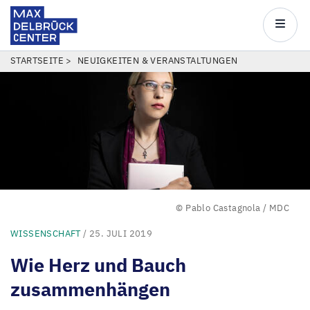
Max
Delbrück
Main
Center
navigatio
Direkt
PFADNAVIGATION
STARTSEITE
NEUIGKEITEN & VERANSTALTUNGEN
zum
Inhalt
© Pablo Castagnola / MDC
WISSENSCHAFT
/ 25. JULI 2019
Wie Herz und Bauch
zusammenhängen