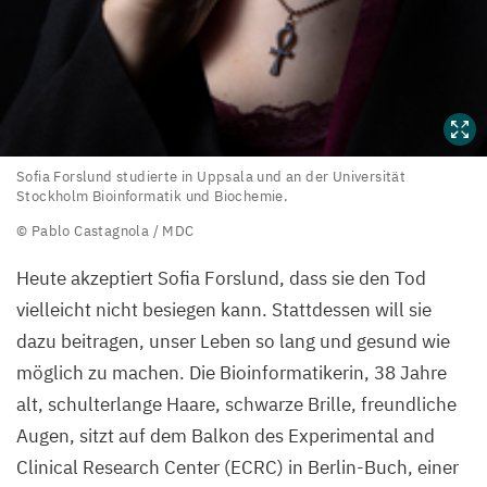
Sofia
Sofia Forslund studierte in Uppsala und an der Universität
Stockholm Bioinformatik und Biochemie.
Forslund
© Pablo Castagnola /
MDC
studierte
in
Heute akzeptiert Sofia Forslund, dass sie den Tod
Uppsala
vielleicht nicht besiegen kann. Stattdessen will sie
und
dazu beitragen, unser Leben so lang und gesund wie
an
möglich zu machen. Die Bioinformatikerin,
38
Jahre
der
alt, schulterlange Haare, schwarze Brille, freundliche
Universität
Augen, sitzt auf dem Balkon des Experimental and
Stockholm
Clinical Research Center (
ECRC
) in Berlin-Buch, einer
Bioinformatik