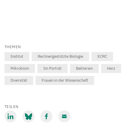
THEMEN
Institut
Rechnergestützte Biologie
ECRC
Mikrobiom
Im Porträt
Bakterien
Herz
Diversität
Frauen in der Wissenschaft
TEILEN
Mit
Mit
Mit
Mit
LinkedIn
Bluesky
Facebook
Email