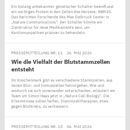
Ein bislang unbekannter genetischer Schalter beeinflusst
ein wichtiges Protein in den Zellen des Herzens: RBM20.
Das berichten Forschende des Max Delbrück Center in ​
„Nature Communications“. Der Schalter könnte ein
Zielstruktur für neue Medikamente sein, um
Kardiomyopathien präziser zu behandeln.
PRESSEMITTEILUNG NR. 11
26. MAI 2026
Wie die Vielfalt der Blutstammzellen
entsteht
Im Knochenmark gibt es verschiedene Stammzellen, aus
denen Blut- und Immunzellen hervorgehen. Wie und
wodurch sie sich voneinander unterscheiden, erläutert ein
Team um Simon Haas jetzt in ​„Nature Cell Biology“. Die
Erkenntnisse sollen helfen, Stammzelltherapien, etwa
gegen Blutkrebs, zu verbessern.
PRESSEMITTEILUNG NR. 10
06. MAI 2026