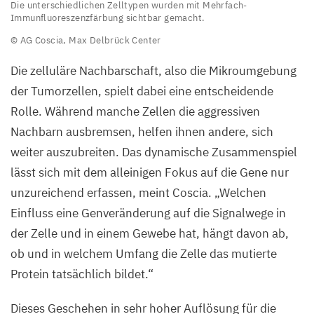
Die unterschiedlichen Zelltypen wurden mit Mehrfach-
Bildausschnitt
Immunfluoreszenzfärbung sichtbar gemacht.
zeigt
©
AG
Coscia, Max Delbrück Center
eine
Gewebeprobe
Die zelluläre Nachbarschaft, also die Mikroumgebung
von
der Tumorzellen, spielt dabei eine entscheidende
Patient*innen.
Rolle. Während manche Zellen die aggressiven
Die
Nachbarn ausbremsen, helfen ihnen andere, sich
unterschiedlichen
weiter auszubreiten. Das dynamische Zusammenspiel
Zelltypen
lässt sich mit dem alleinigen Fokus auf die Gene nur
wurden
unzureichend erfassen, meint Coscia.
„
Welchen
mit
Einfluss eine Genveränderung auf die Signalwege in
Mehrfach-
der Zelle und in einem Gewebe hat, hängt davon ab,
Immunfluoreszenzfärbung
ob und in welchem Umfang die Zelle das mutierte
sichtbar
Protein tatsächlich bildet.“
gemacht.
Dieses Geschehen in sehr hoher Auflösung für die