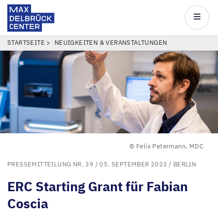
Max
Delbrück
Main
Center
navigatio
Direkt
PFADNAVIGATION
STARTSEITE
NEUIGKEITEN & VERANSTALTUNGEN
zum
Inhalt
© Felix Petermann, MDC
PRESSEMITTEILUNG NR. 39
/ 05. SEPTEMBER 2023 /
BERLIN
ERC
Starting Grant für Fabian
Coscia