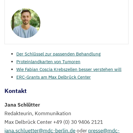
Der Schlüssel zur passenden Behandlung
Proteinlandkarten von Tumoren
Wie Fabian Coscia Krebszellen besser verstehen will
ERC-Grants am Max Delbrück Center
Kontakt
Jana Schlütter
Redakteurin, Kommunikation
Max Delbrück Center +
49
(
0
)
30
9406
2121
jana.​schluetter@​mdc-​berlin.​de
oder
presse@​mdc-​