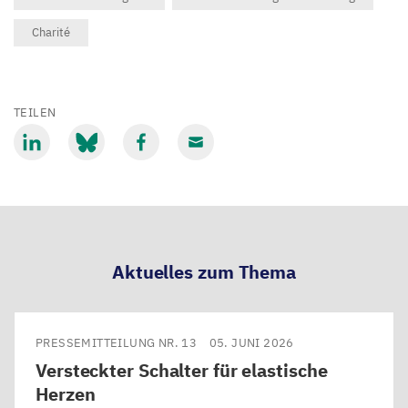
Charité
TEILEN
Mit
Mit
Mit
Mit
LinkedIn
Bluesky
Facebook
Email
teilen
teilen
teilen
teilen
Aktuelles zum Thema
PRESSEMITTEILUNG NR. 13
05. JUNI 2026
Versteckter Schalter für elastische
Herzen