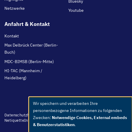
Bluesky
Netzwerke
Youtube
Anfahrt & Kontakt
Kontakt
Max Delbrück Center (Berlin-
Buch)
MDC-BIMSB (Berlin-Mitte)
HI-TAC (Mannheim /
Heidelberg)
Wir speichern und verarbeiten Ihre
Use
personenbezogene Informationen zu folgenden
of
Footer
Datenschutzhinweis
Barrierefreiheit
Leichte Sprache
Whistleblower
Zwecken:
Notwendige Cookies, External embeds
menu
Netiquette
Intern
Impressum
personal
& Benutzerstatistiken
.
data