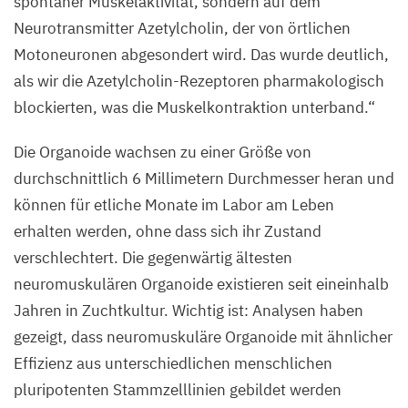
spontaner Muskelaktivität, sondern auf dem
Neurotransmitter Azetylcholin, der von örtlichen
©
Motoneuronen abgesondert wird. Das wurde deutlich,
Jorge
als wir die Azetylcholin-Rezeptoren pharmakologisch
Miguel
Faustino
blockierten, was die Muskelkontraktion unterband.“
Martins,
Die Organoide wachsen zu einer Größe von
MDC
durchschnittlich
6
Millimetern Durchmesser heran und
können für etliche Monate im Labor am Leben
erhalten werden, ohne dass sich ihr Zustand
verschlechtert. Die gegenwärtig ältesten
neuromuskulären Organoide existieren seit eineinhalb
Jahren in Zuchtkultur. Wichtig ist: Analysen haben
gezeigt, dass neuromuskuläre Organoide mit ähnlicher
Effizienz aus unterschiedlichen menschlichen
pluripotenten Stammzelllinien gebildet werden