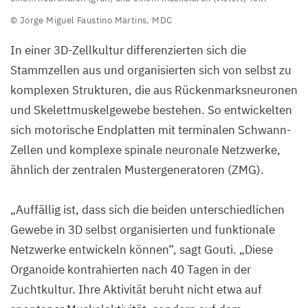
Organoid,
© Jorge Miguel Faustino Martins,
MDC
100
Tage
In einer
3
D-Zellkultur differenzierten sich die
lang
Stammzellen aus und organisierten sich von selbst zu
im
komplexen Strukturen, die aus Rückenmarksneuronen
Labor
und Skelettmuskelgewebe bestehen. So entwickelten
kultiviert,
sich motorische Endplatten mit terminalen Schwann-
mit
Zellen und komplexe spinale neuronale Netzwerke,
einem
ähnlich der
zentralen Mustergeneratoren (
ZMG
).
neuronalen
(grün)
„
Auffällig ist, dass sich die beiden unterschiedlichen
und
Gewebe in
3
D
selbst organisierten und funktionale
einem
Netzwerke entwickeln können“, sagt Gouti.
„
Diese
muskulären
Organoide kontrahierten nach
40
Tagen in der
(violett)
Zuchtkultur. Ihre Aktivität beruht nicht etwa auf
Teil.