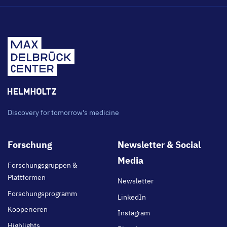
Discovery for tomorrow's medicine
Footer
Forschung
Newsletter & Social
main
Media
Forschungsgruppen &
Plattformen
Newsletter
Forschungsprogramm
LinkedIn
Kooperieren
Instagram
Highlights