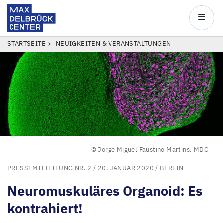
Max
Delbrück
Main
Center
navigatio
Direkt
PFADNAVIGATION
STARTSEITE
NEUIGKEITEN & VERANSTALTUNGEN
zum
Inhalt
© Jorge Miguel Faustino Martins, MDC
PRESSEMITTEILUNG NR. 2
/ 20. JANUAR 2020 /
BERLIN
Neuromuskuläres Organoid: Es
kontrahiert!