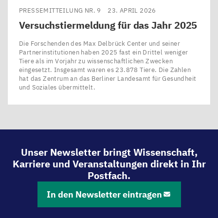
PRESSEMITTEILUNG NR. 9
23. APRIL 2026
Versuchstiermeldung für das Jahr
2025
Die Forschenden des Max Delbrück Center und seiner
Partnerinstitutionen haben 2025 fast ein Drittel weniger
Tiere als im Vorjahr zu wissenschaftlichen Zwecken
eingesetzt. Insgesamt waren es 23.878 Tiere. Die Zahlen
hat das Zentrum an das Berliner Landesamt für Gesundheit
und Soziales übermittelt.
Unser Newsletter bringt Wissenschaft,
Karriere und Veranstaltungen direkt in Ihr
Postfach.
In den Newsletter eintragen