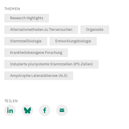
THEMEN
Research Highlights
Alternativmethoden zu Tierversuchen
Organoide
Stammzellbiologie
Entwicklungsbiologie
Krankheitsbezogene Forschung
Induzierte pluripotente Stammzellen (iPS-Zellen)
Amyotrophe Lateralsklerose (ALS)
TEILEN
Mit
Mit
Mit
Mit
LinkedIn
Bluesky
Facebook
Email