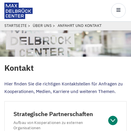
Max
Delbrück
Main
Center
navigatio
Direkt
PFADNAVIGATION
STARTSEITE
ÜBER UNS
ANFAHRT UND KONTAKT
zum
Inhalt
Kontakt
Hier finden Sie die richtigen Kontaktstellen für Anfragen zu
Kooperationen, Medien, Karriere und weiteren Themen.
Strategische Partnerschaften
Aufbau von Kooperationen zu externen
Organisationen