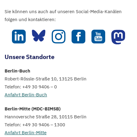
Sie können uns auch auf unseren Social-Media-Kanälen
folgen und kontaktieren:
Max-
Max-
Max-
Max-
Max-
Max-
Delbrück-
Delbrück-
Delbrück-
Delbrück-
Delbrück-
Delbr
Centrum
Centrum
Centrum
Centrum
Centrum
Cent
Unsere Standorte
für
für
für
für
für
für
Molekulare
Molekulare
Molekulare
Molekulare
Molekulare
Molek
Berlin-Buch
Medizin
Medizin
Medizin
Medizin
Medizin
Mediz
Robert-Rössle-Straße
10
,
13125
Berlin
on
on
on
on
on
on
Telefon: +
49
30
9406
–
0
LinkedIn
Bluesky
Instagram
Facebook
Youtube
Mast
Anfahrt Berlin-Buch
Berlin-Mitte (
MDC-BIMSB
)
Hannoversche Straße
28
,
10115
Berlin
Telefon: +
49
30
9406
–
1300
Anfahrt Berlin-Mitte