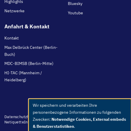
Highlights
Bluesky
Netzwerke
Youtube
Anfahrt & Kontakt
Kontakt
Max Delbrück Center (Berlin-
Buch)
MDC-BIMSB (Berlin-Mitte)
HI-TAC (Mannheim /
Heidelberg)
Wir speichern und verarbeiten Ihre
Use
personenbezogene Informationen zu folgenden
of
Footer
Datenschutzhinweis
Barrierefreiheit
Leichte Sprache
Whistleblower
Zwecken:
Notwendige Cookies, External embeds
menu
Netiquette
Intern
Impressum
personal
& Benutzerstatistiken
.
data