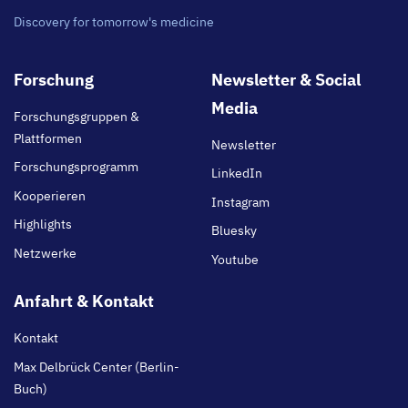
Discovery for tomorrow's medicine
Footer
Forschung
Newsletter & Social
main
Media
Forschungsgruppen &
Plattformen
Newsletter
Forschungsprogramm
LinkedIn
Kooperieren
Instagram
Highlights
Bluesky
Netzwerke
Youtube
Anfahrt & Kontakt
Kontakt
Max Delbrück Center (Berlin-
Buch)