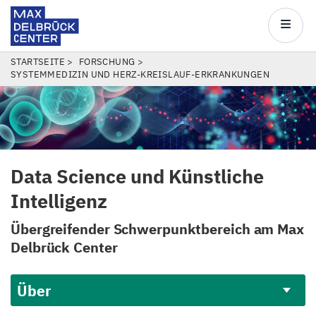
Max
Delbrück
Main
Center
navigatio
Direkt
PFADNAVIGATION
STARTSEITE
FORSCHUNG
SYSTEMMEDIZIN UND HERZ-KREISLAUF-ERKRANKUNGEN
zum
Inhalt
Data Science und Künstliche
Intelligenz
Übergreifender Schwerpunktbereich am Max
Delbrück Center
Über