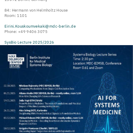
84: Hermann von Helmholtz House
Room: 1101
Eirini.Kouskoumvekaki@mdc-berlin.de
Phone: +49 9406 3075
SysBio Lecture 2025/2026