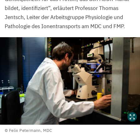
bildet, identifiziert“, erläutert
Professor Thomas
Jentsch, Leiter der Arbeitsgruppe Physiologie und
Pathologie des Ionentransports am
MDC
und
FMP
.
©
© Felix Petermann,
MDC
Felix