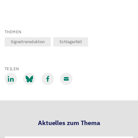
THEMEN
Signaltransduktion
Schlaganfall
TEILEN
Mit
Mit
Mit
Mit
LinkedIn
Bluesky
Facebook
Email
teilen
teilen
teilen
teilen
Aktuelles zum Thema