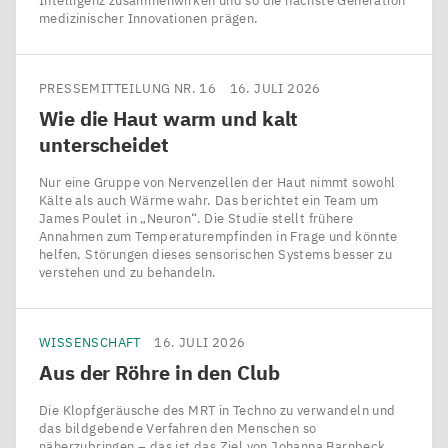
Intelligenz zusammenwirken und so die nächste Generation
medizinischer Innovationen prägen.
PRESSEMITTEILUNG NR. 16
16. JULI 2026
Wie die Haut warm und kalt
unterscheidet
Nur eine Gruppe von Nervenzellen der Haut nimmt sowohl
Kälte als auch Wärme wahr. Das berichtet ein Team um
James Poulet in ​„Neuron“. Die Studie stellt frühere
Annahmen zum Temperaturempfinden in Frage und könnte
helfen, Störungen dieses sensorischen Systems besser zu
verstehen und zu behandeln.
WISSENSCHAFT
16. JULI 2026
Aus der Röhre in den Club
Die Klopfgeräusche des MRT in Techno zu verwandeln und
das bildgebende Verfahren den Menschen so
näherzubringen – das ist das Ziel von Johanna Barnbeck