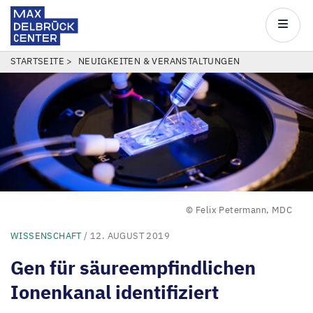
Max
Delbrück
Main
Center
navigatio
Direkt
PFADNAVIGATION
STARTSEITE
NEUIGKEITEN & VERANSTALTUNGEN
zum
Inhalt
© Felix Petermann, MDC
WISSENSCHAFT
/ 12. AUGUST 2019
Gen für säureempfindlichen
Ionenkanal identifiziert