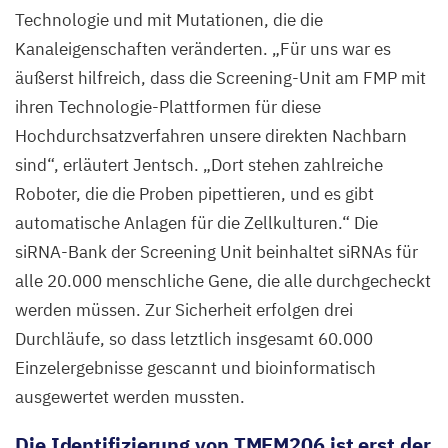
Technologie und mit Mutationen, die die
Kanaleigenschaften veränderten.
„
Für uns war es
äußerst hilfreich, dass die Screening-Unit am
FMP
mit
ihren Technologie-Plattformen für diese
Hochdurchsatzverfahren unsere direkten Nachbarn
sind“, erläutert Jentsch.
„
Dort stehen zahlreiche
Roboter, die die Proben pipettieren, und es gibt
automatische Anlagen für die Zellkulturen.“ Die
siRNA-Bank der Screening Unit beinhaltet siRNAs für
alle
20
.
000
menschliche Gene, die alle durchgecheckt
werden müssen. Zur Sicherheit erfolgen drei
Durchläufe, so dass letztlich insgesamt
60
.
000
Einzelergebnisse gescannt und bioinformatisch
ausgewertet werden mussten.
Die Identifizierung von
TMEM
206
ist erst der