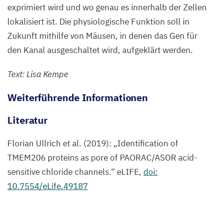
exprimiert wird und wo genau es innerhalb der Zellen
lokalisiert ist. Die physiologische Funktion soll in
Zukunft mithilfe von Mäusen, in denen das Gen für
den Kanal ausgeschaltet wird, aufgeklärt werden.
Text: Lisa Kempe
Weiterführende Informationen
Literatur
Florian Ullrich et al. (
2019
):
„
Identification of
TMEM
206
proteins as pore of
PAORAC
/
ASOR
acid-
sensitive chloride channels.“ eLIFE,
doi:
10
.
7554
/eLife.
49187