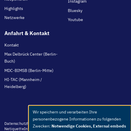
Instagram
Highlights
Bluesky
Netzwerke
Youtube
Anfahrt & Kontakt
Kontakt
Max Delbrück Center (Berlin-
Buch)
MDC-BIMSB (Berlin-Mitte)
HI-TAC (Mannheim /
Heidelberg)
Wir speichern und verarbeiten Ihre
Use
personenbezogene Informationen zu folgenden
of
Footer
Datenschutzhinweis
Barrierefreiheit
Leichte Sprache
Whistleblower
Zwecken:
Notwendige Cookies, External embeds
menu
Netiquette
Intern
Impressum
personal