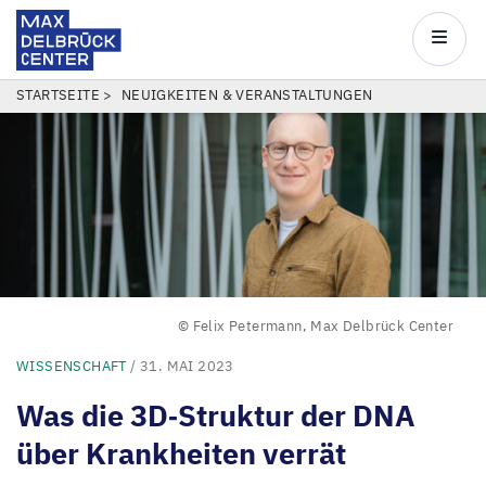
Max
Delbrück
Main
Center
navigatio
Direkt
PFADNAVIGATION
STARTSEITE
NEUIGKEITEN & VERANSTALTUNGEN
zum
Inhalt
© Felix Petermann, Max Delbrück Center
WISSENSCHAFT
/ 31. MAI 2023
Was die
3
D‑Struktur der
DNA
über Krankheiten verrät