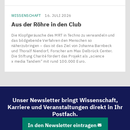
WISSENSCHAFT
16. JULI 2026
Aus der Röhre in den Club
Die Klopfgeräusche des MRT in Techno zu verwandeln und
das bildgebende Verfahren den Menschen so
näherzubringen – das ist das Ziel von Johanna Barnbeck
und Thoralf Niendorf, Forscher am Max Delbrück Center.
Die Stiftung Charité fördert das Projekt als ​„science
x media Tandem“ mit rund 100.000 Euro.
Unser Newsletter bringt Wissenschaft,
Karriere und Veranstaltungen direkt in Ihr
Postfach.
In den Newsletter eintragen