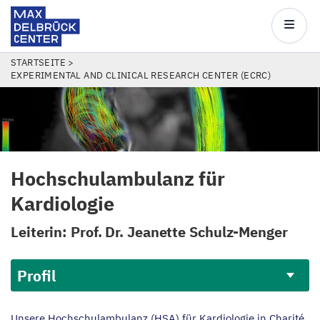
Max
Delbrück
Main
Center
navigatio
Direkt
PFADNAVIGATION
STARTSEITE
EXPERIMENTAL AND CLINICAL RESEARCH CENTER (ECRC)
zum
Inhalt
Hochschulambulanz für
Kardiologie
Leiterin: Prof. Dr. Jeanette Schulz-Menger
Profil
Unsere Hochschulambulanz (
HSA
) für Kardiologie in Charité