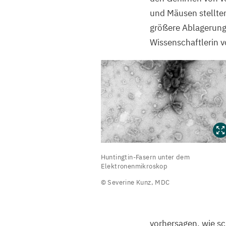
und Mäusen stellten
größere Ablagerung
Wissenschaftlerin v
Huntingtin-
Huntingtin-Fasern unter dem
Fasern
Elektronenmikroskop
unter
© Severine Kunz,
MDC
dem
Elektronenmikroskop
vorhersagen, wie s