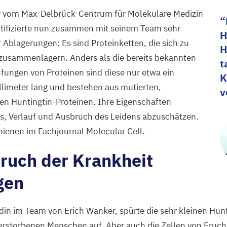
r vom Max-Delbrück-Centrum für Molekulare Medizin
entifizierte nun zusammen mit seinem Team sehr
H
r Ablagerungen: Es sind Proteinketten, die sich zu
H
 zusammenlagern. Anders als die bereits bekannten
t
fungen von Proteinen sind diese nur etwa ein
K
llimeter lang und bestehen aus mutierten,
v
en Huntingtin-Proteinen. Ihre Eigenschaften
ls, Verlauf und Ausbruch des Leidens abzuschätzen.
hienen im Fachjournal Molecular Cell.
ruch der Krankheit
gen
in im Team von Erich Wanker, spürte die sehr kleinen Hunt
erstorbenen Menschen auf. Aber auch die Zellen von Fruch