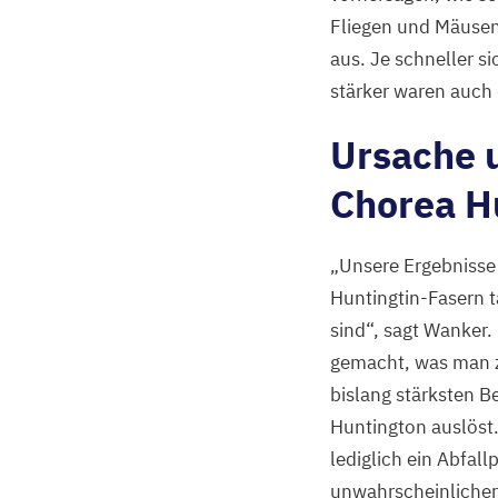
©
Fliegen und Mäusen 
Severine
aus. Je schneller s
Kunz,
MDC
stärker waren auch 
Ursache u
Chorea H
„
Unsere Ergebnisse 
Huntingtin-Fasern t
sind“, sagt Wanker.
gemacht, was man z
bislang stärksten B
Huntington auslöst
lediglich ein Abfal
unwahrscheinliche