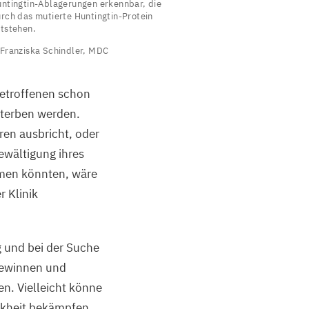
ntingtin-Ablagerungen erkennbar, die
ines
rch das mutierte Huntingtin-Protein
liegengehirns.
tstehen.
n
Franziska Schindler,
MDC
rün
ind
Betroffenen schon
ie
sterben werden.
untingtin-
en ausbricht, oder
blagerungen
ewältigung ihres
rkennbar,
mmen könnten, wäre
ie
r Klinik
urch
as
 und bei der Suche
utierte
gewinnen und
untingtin-
n. Vielleicht könne
rotein
nkheit bekämpfen,