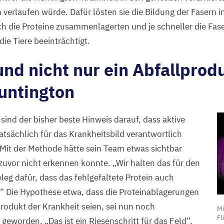
verlaufen würde. Dafür lösten sie die Bildung der Fasern in
ich die Proteine zusammenlagerten und je schneller die Fa
die Tiere beeinträchtigt.
nd nicht nur ein Abfallprod
untington
sind der bisher beste Hinweis darauf, dass aktive
atsächlich für das Krankheitsbild verantwortlich
 Mit der Methode hätte sein Team etwas sichtbar
uvor nicht erkennen konnte.
„
Wir halten das für den
eleg dafür, dass das fehlgefaltete Protein auch
.“ Die Hypothese etwa, dass die Proteinablagerungen
M
lprodukt der Krankheit seien, sei nun noch
Mi
A
Fl
r geworden.
„
Das ist ein Riesenschritt für das Feld“,