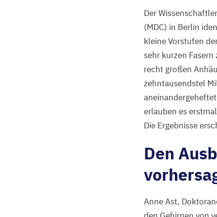
Der Wissenschaftle
(
MDC
) in Berlin id
kleine Vorstufen de
sehr kurzen Fasern
recht großen Anhäu
zehntausendstel Mi
aneinandergeheftet
erlauben es erstma
Die Ergebnisse ersc
Den Ausb
vorhersa
Anne Ast, Doktorand
den Gehirnen von v