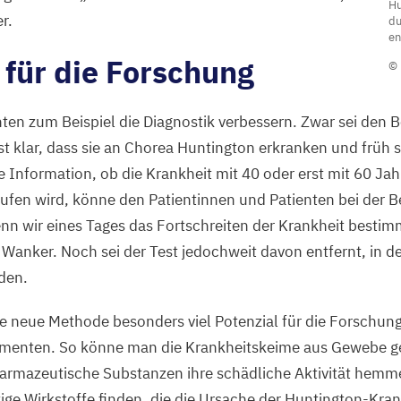
Hu
e
er.
du
F
en
 für die Forschung
I
© 
G
s
ten zum Beispiel die Diagnostik verbessern. Zwar sei den 
d
 klar, dass sie an Chorea Huntington erkranken und früh 
H
e Information, ob die Krankheit mit
40
oder erst mit
60
Jahr
A
aufen wird, könne den Patientinnen und Patienten bei der B
e
nn wir eines Tages das Fortschreiten der Krankheit besti
d
 Wanker. Noch sei der Test jedochweit davon entfernt, in de
d
den.
d
 neue Methode besonders viel Potenzial für die Forschung
m
menten. So könne man die Krankheitskeime aus Gewebe 
H
armazeutische Substanzen ihre schädliche Aktivität hemme
P
ige Wirkstoffe finden, die die Ursache der Huntington-Kra