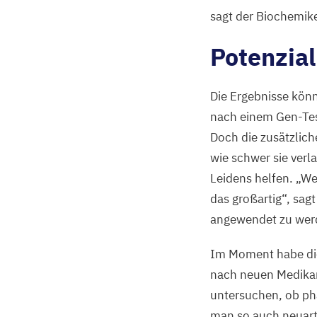
sagt der Biochemik
Potenzial
Die Ergebnisse könn
nach einem Gen-Test
Doch die zusätzlich
wie schwer sie verl
Leidens helfen.
„
We
das großartig“, sagt
angewendet zu wer
Im Moment habe die
nach neuen Medika
untersuchen, ob ph
man so auch neuart