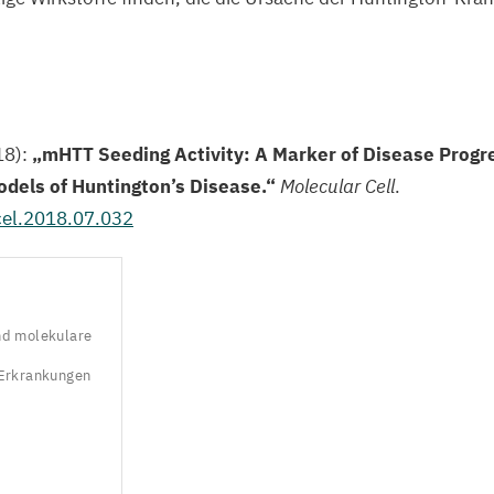
e
©
F
Sc
M
18
):
„
mHTT Seeding Activity: A Marker of Disease Progr
odels of Huntington’s Disease.“
Molecular Cell
.
el.
2018
.
07
.
032
nd molekulare
 Erkrankungen