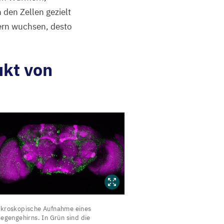
 den Zellen gezielt
sern wuchsen, desto
ukt von
ikroskopische
kroskopische Aufnahme eines
ufnahme
iegengehirns. In Grün sind die