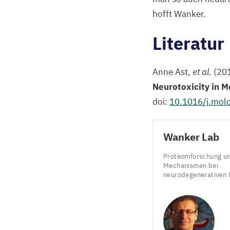
hofft Wanker.
Literatur
Anne Ast,
et al.
(
20
Neurotoxicity in M
doi:
10
.
1016
/j.molc
Wanker Lab
Proteomforschung u
Mechanismen bei
neurodegenerativen