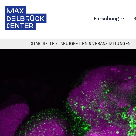
Direkt
Max
zum
Delbrück
Forschung
K
Inhalt
Main
Center
navigation
PFADNAVIGATION
STARTSEITE
NEUIGKEITEN & VERANSTALTUNGEN