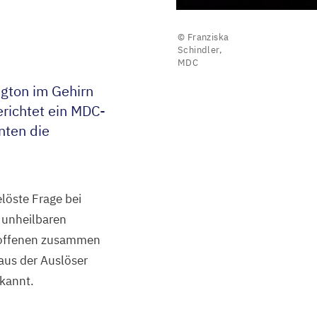
© Franziska
Schindler,
MDC
ngton im Gehirn
erichtet ein MDC-
nten die
elöste Frage bei
 unheilbaren
troffenen zusammen
aus der Auslöser
ekannt.