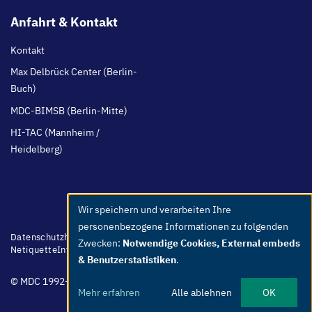
Anfahrt & Kontakt
Kontakt
Max Delbrück Center (Berlin-
Buch)
MDC-BIMSB (Berlin-Mitte)
HI-TAC (Mannheim /
Heidelberg)
Wir speichern und verarbeiten Ihre
Use
personenbezogene Informationen zu folgenden
of
Footer
Datenschutzhinweis
Barrierefreiheit
Leichte Sprache
Whistleblower
Zwecken:
Notwendige Cookies, External embeds
menu
Netiquette
Intern
Impressum
personal
& Benutzerstatistiken
.
data
© MDC 1992-2026
and
Mehr erfahren
Alle ablehnen
OK
cookies