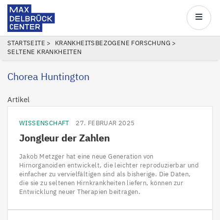
Max
Delbrück
Main
Center
navigatio
Direkt
PFADNAVIGATION
STARTSEITE
KRANKHEITSBEZOGENE FORSCHUNG
SELTENE KRANKHEITEN
zum
Inhalt
Chorea Huntington
Artikel
WISSENSCHAFT
27. FEBRUAR 2025
Jongleur der Zahlen
Jakob Metzger hat eine neue Generation von
Hirnorganoiden entwickelt, die leichter reproduzierbar und
einfacher zu vervielfältigen sind als bisherige. Die Daten,
die sie zu seltenen Hirnkrankheiten liefern, können zur
Entwicklung neuer Therapien beitragen.