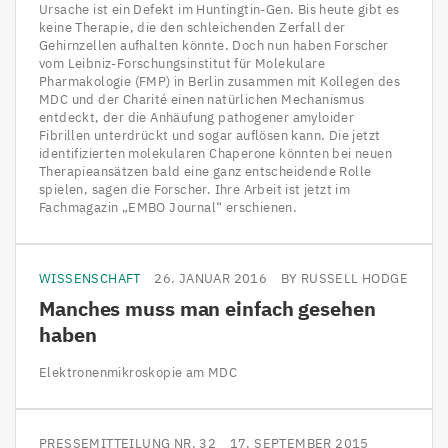
Ursache ist ein Defekt im Huntingtin-Gen. Bis heute gibt es
keine Therapie, die den schleichenden Zerfall der
Gehirnzellen aufhalten könnte. Doch nun haben Forscher
vom Leibniz-Forschungsinstitut für Molekulare
Pharmakologie (FMP) in Berlin zusammen mit Kollegen des
MDC und der Charité einen natürlichen Mechanismus
entdeckt, der die Anhäufung pathogener amyloider
Fibrillen unterdrückt und sogar auflösen kann. Die jetzt
identifizierten molekularen Chaperone könnten bei neuen
Therapieansätzen bald eine ganz entscheidende Rolle
spielen, sagen die Forscher. Ihre Arbeit ist jetzt im
Fachmagazin „EMBO Journal“ erschienen.
WISSENSCHAFT
26. JANUAR 2016
BY RUSSELL HODGE
Manches muss man einfach gesehen
haben
Elektronenmikroskopie am MDC
PRESSEMITTEILUNG NR. 32
17. SEPTEMBER 2015