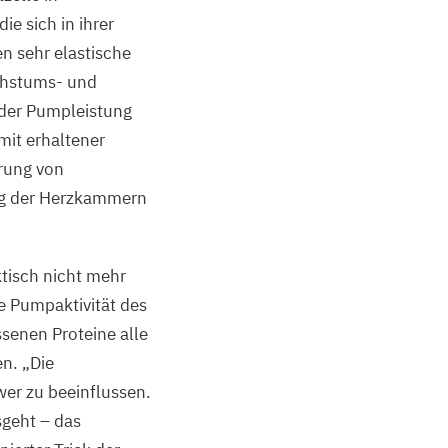
ie sich in ihrer
n sehr elastische
chstums- und
 der Pumpleistung
mit erhaltener
rung von
ung der Herzkammern
tisch nicht mehr
e Pumpaktivität des
ssenen Proteine alle
en.
„
Die
wer zu beeinflussen.
sgeht – das