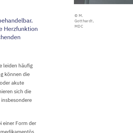
© M.
 behandelbar.
Gotthardt,
MDC
e Herzfunktion
schenden
.
e leiden häufig
ng können die
oder akute
ieren sich die
, insbesondere
i einer Form der
er medikamentös