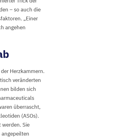
nierter Trick der
lden – so auch die
ßfaktoren.
„
Einer
isch angehen
ab
en der Herzkammern.
etisch veränderten
hnen bilden sich
harmaceuticals
waren überrascht,
kleotiden (ASOs).
t werden. Sie
 angepeilten