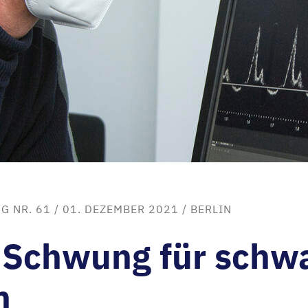
G NR. 61
/ 01. DEZEMBER 2021 /
BERLIN
 Schwung für schw
n