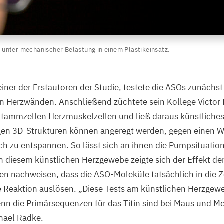
unter mechanischer Belastung in einem Plastikeinsatz.
einer der Erstautoren der Studie, testete die ASOs zunächst 
n Herzwänden. Anschließend züchtete sein Kollege Victor 
tammzellen Herzmuskelzellen und ließ daraus künstliche
gen
3
D-Strukturen können angeregt werden, gegen einen W
ch zu entspannen. So lässt sich an ihnen die Pumpsituatio
 diesem künstlichen Herzgewebe zeigte sich der Effekt de
n nachweisen, dass die ASO-Moleküle tatsächlich in die Z
 Reaktion auslösen.
„
Diese Tests am künstlichen Herzgew
denn die Primärsequenzen für das Titin sind bei Maus und M
chael Radke.