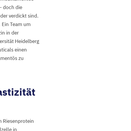
– doch die
der verdickt sind.
e. Ein Team um
n in der
rsität Heidelberg
ticals einen
kamentös zu
stizität
n Riesenprotein
zelle in