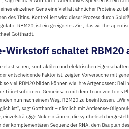
“, sagt Michael Gotthardt. Alternatives Spleißen ist ein raffi
eines einzelnen Gens eine Vielfalt ähnlicher Proteine zu bi
n des Titins. Kontrolliert wird dieser Prozess durch Splei
egulator
RBM
20
, ist ein geeignetes Ziel, das wir therapeut
chael Gotthardt.
-Wirkstoff schaltet
RBM
20
e elastischen, kontraktilen und elektrischen Eigenschaft
 der entscheidende Faktor ist, zeigten Vorversuche mit gen
b so viel
RBM
20
bilden können wie ihre Artgenossen: Bei i
ere Titin-Isoformen. Gemeinsam mit dem Team von Ionis P
henden nun nach einem Weg,
RBM
20
zu beeinflussen.
„
Wir 
glich ist“, sagt Gotthardt – nämlich mit Antisense-Oligonu
e, einzelsträngige Nukleinsäuren, die synthetisch hergestell
an der komplementären Sequenz der
RNA
, dem Bauplan des