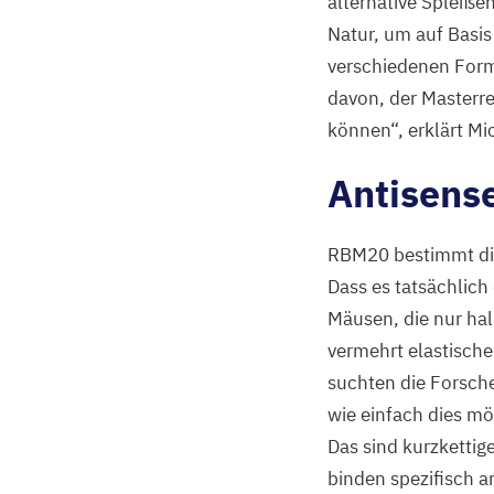
alternative Spleißen
Natur, um auf Basis 
verschiedenen Forme
davon, der Masterr
können“, erklärt Mi
Antisense
RBM
20
bestimmt di
Dass es tatsächlich
Mäusen, die nur hal
vermehrt elastisch
suchten die Forsc
wie einfach dies mö
Das sind kurzkettig
binden spezifisch 