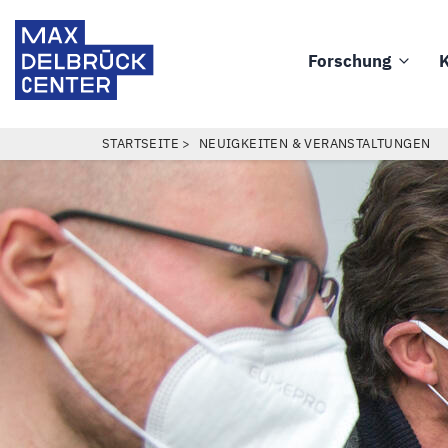
Direkt
Max
zum
Delbrück
Forschung
K
Inhalt
Main
Center
navigation
PFADNAVIGATION
STARTSEITE
NEUIGKEITEN & VERANSTALTUNGEN