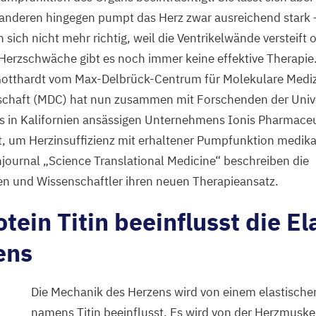
 anderen hingegen pumpt das Herz zwar ausreichend stark 
ich nicht mehr richtig, weil die Ventrikelwände versteift o
 Herzschwäche gibt es noch immer keine effektive Therapi
Gotthardt vom Max-Delbrück-Centrum für Molekulare Medizi
chaft (
MDC
) hat nun zusammen mit Forschenden der Unive
 in Kalifornien ansässigen Unternehmens Ionis Pharmaceu
lt, um Herzinsuffizienz mit erhaltener Pumpfunktion medi
hjournal
„
Science Translational Medicine“ beschreiben die
en und Wissenschaftler ihren neuen Therapieansatz.
tein Titin beeinflusst die Ela
ens
Die Mechanik des Herzens wird von einem elastische
namens Titin beeinflusst. Es wird von der Herzmuskel