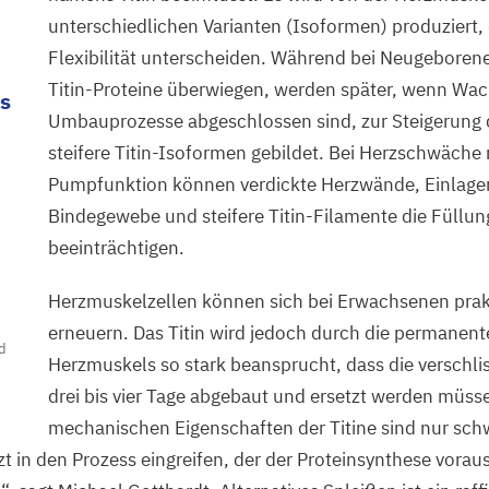
unterschiedlichen Varianten (Isoformen) produziert, d
Flexibilität unterscheiden. Während bei Neugeborene
Titin-Proteine überwiegen, werden später, wenn Wa
s
Umbauprozesse abgeschlossen sind, zur Steigerung
steifere Titin-Isoformen gebildet. Bei Herzschwäche 
Pumpfunktion können verdickte Herzwände, Einlage
Bindegewebe und steifere Titin-Filamente die Füll
beeinträchtigen.
Herzmuskelzellen können sich bei Erwachsenen prak
erneuern. Das Titin wird jedoch durch die permanent
d
Herzmuskels so stark beansprucht, dass die verschli
drei bis vier Tage abgebaut und ersetzt werden müss
mechanischen Eigenschaften der Titine sind nur sch
zt in den Prozess eingreifen, der der Proteinsynthese vorau