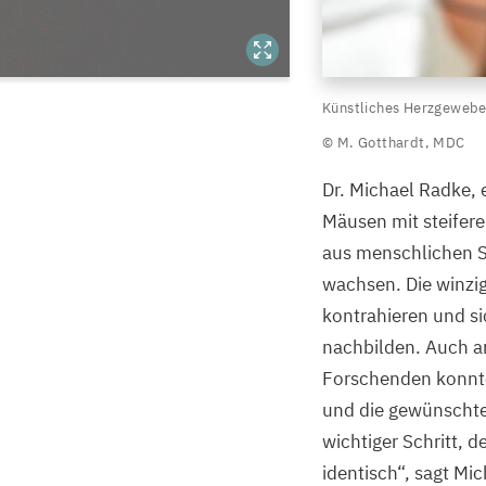
Künstliches
pannen.
Künstliches Herzgewebe 
Herzgewebe
© M. Gotthardt,
MDC
unter
mechanischer
Dr. Michael Radke, 
Belastung
Mäusen mit steifere
in
aus menschlichen S
einem
wachsen. Die winzi
Plastikeinsatz.
kontrahieren und si
nachbilden. Auch an
©
Forschenden konnte
M.
und die gewünschte
Gotthardt,
wichtiger Schritt, 
MDC
identisch“, sagt Mi