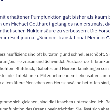
 mit erhaltener Pumpfunktion galt bisher als kaum
um Michael Gotthardt gelang es nun erstmals, di
synthetischen Nukleinsäure zu verbessern. Die For
r im Fachjournal
„
Science Translational Medicine“
rzinsuffizienz sind oft kurzatmig und schnell erschöpft. Si
erungen, Herzrasen und Schwindel. Auslöser der Erkranku
höhtem Blutdruck, Diabetes und Nierenerkrankungen sein 
arkte oder Infektionen. Mit zunehmendem Lebensalter summ
or allem ältere Menschen von Herzschwäche betroffen sind
ome sich gleichen, sind die Ursachen unterschiedlich. Be
Pumpfunktion des Organs beeinträchtigt. Sie lässt sich ab